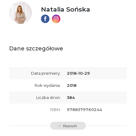
Natalia Sońska
Dane szczegółowe
Data premiery:
2018-10-29
Rok wydania:
2018
Liczba stron:
384
ISBN:
9788379760244
SKU:
E201033
Rozwiń
Producent / Osoby
Wydawnictwo Poznańskie