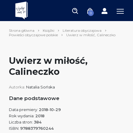
0
Strona główna
Książki
Literatura obyczajowa
Powieści obyczajowe polskie
Uwierz w miłość, Calineczko
Uwierz w miłość,
Calineczko
Autorka:
Natalia Sońska
Dane podstawowe
Data premiery:
2018-10-29
Rok wydania:
2018
Liczba stron:
384
ISBN:
9788379760244