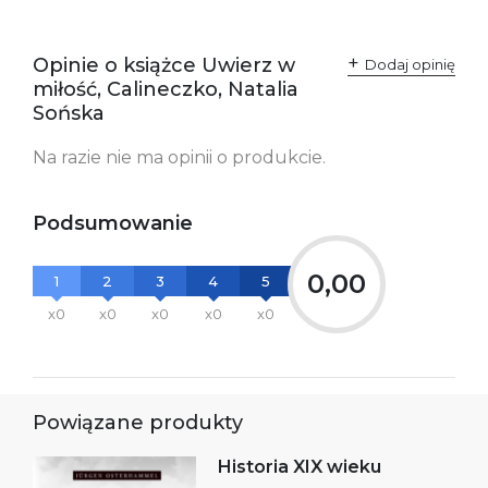
odpowiedzialne za
Sp. z o.o.
zgodność produktu z
ul. Fredry 8
przepisami:
61-701 Poznań
Opinie o książce Uwierz w
Polska
Dodaj opinię
kontakt@wydajenamsie.pl
miłość, Calineczko, Natalia
+48 61 623 38 38
Sońska
Ostrzeżenia oraz
Załącznik PDF
Na razie nie ma opinii o produkcie.
informacje dotyczące
bezpieczeństwa:
Podsumowanie
0,00
1
2
3
4
5
x0
x0
x0
x0
x0
Powiązane produkty
Historia XIX wieku