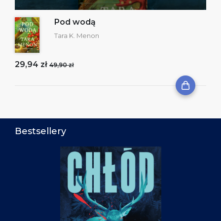
Pod wodą
Tara K. Menon
29,94 zł
49,90 zł
Bestsellery