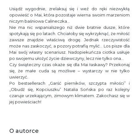
Usiądź wygodnie, zrelaksuj się i weź do ręki niezwykłą
opowieść o Mai, która pozostaje wierna swoim marzeniom
niczym baśniowa Calineczka…
Nie ma nic wspanialszego niż dwie bratnie dusze, które
spotykają się po latach. Chciałoby się wykrzyknąć, że miłość
zawsze znajdzie właściwą drogę. Jednak rzeczywistość
może nas zaskoczyć, a pozory potrafią mylić… Los pisze dla
Mai swój własny scenariusz. Nadopiekuńcza ciotka usiłuje
po swojemu ułożyć życie dziewczyny, lecz nie tylko ona…
Czy świąteczny czas okaże się dla Mai łaskawy? Przekonaj
się, że małe cuda są możliwe – wystarczy w nie tylko
uwierzyć.
Po bestsellerach „Garść pierników, szczypta miłości” i
„Obudź się, Kopciuszku” Natalia Sońska po raz kolejny
czaruje urzekającym, zimowym klimatem. Zakochasz się w
jej powieściach!
O autorce