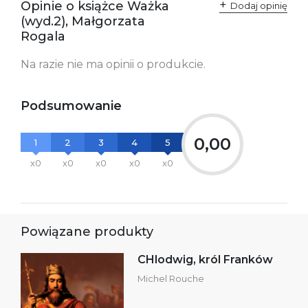
Opinie o książce Ważka
Dodaj opinię
zgodność produktu z
ul. Fredry 8
(wyd.2), Małgorzata
przepisami:
61-701 Poznań
Polska
Rogala
kontakt@wydajenamsie.pl
+48 61 623 38 38
Na razie nie ma opinii o produkcie.
Ostrzeżenia oraz
Załącznik PDF
informacje dotyczące
bezpieczeństwa:
Podsumowanie
0,00
1
2
3
4
5
x0
x0
x0
x0
x0
Powiązane produkty
CHlodwig, król Franków
Michel Rouche