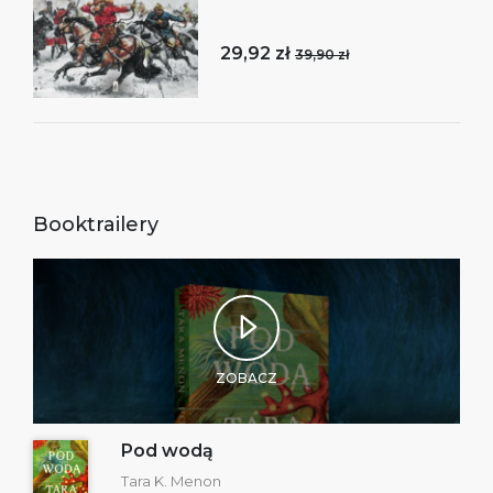
29,92 zł
39,90 zł
Booktrailery
ZOBACZ
Pod wodą
Tara K. Menon