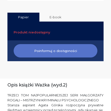
Papier
E-book
Produkt niedostępny
Poinformuj o dostępności
Opis książki Ważka (wyd.2)
TRZECI TOM NAJPOPULARNIEJSZEJ SERII MAŁGORZATY
ROGALI – MISTRZYNI KRYMINAŁU PSYCHOLOGICZNEGO
Starsza aspirant Agata Górska rozpoczyna prywatne
śledztwo w tajemnicy przed przełożonymi, gdy okazuje się,