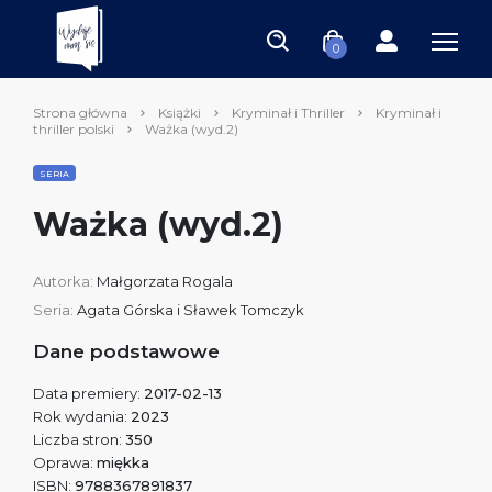
0
Strona główna
Książki
Kryminał i Thriller
Kryminał i
thriller polski
Ważka (wyd.2)
SERIA
Ważka (wyd.2)
Autorka:
Małgorzata Rogala
Seria:
Agata Górska i Sławek Tomczyk
Dane podstawowe
Data premiery:
2017-02-13
Rok wydania:
2023
Liczba stron:
350
Oprawa:
miękka
ISBN:
9788367891837