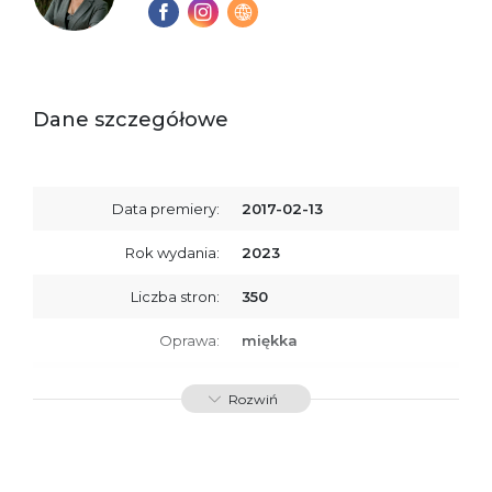
Dane szczegółowe
Data premiery:
2017-02-13
Rok wydania:
2023
Liczba stron:
350
Oprawa:
miękka
ISBN
9788367891837
Rozwiń
SKU:
K800491
Producent / Osoby
Wydawnictwo Poznańskie
odpowiedzialne za
Sp. z o.o.