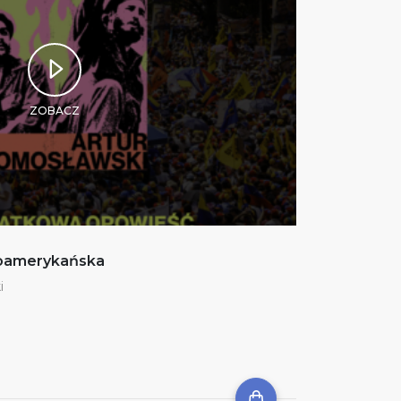
ZOBACZ
noamerykańska
i