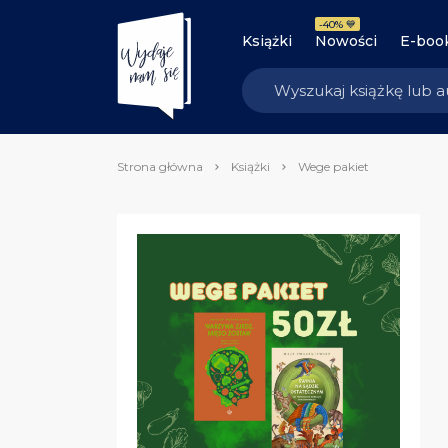
-40% 💙
Książki
Nowości
E-boo
Strona główna
Książki
Wege pakiet