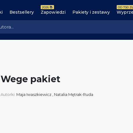
2026 📚
OD 7.50 ZŁ
ki
Bestsellery
Zapowiedzi
Pakiety i zestawy
Wyprze
Wege pakiet
Autorki:
Maja Iwaszkiewicz
,
Natalia Mętrak-Ruda