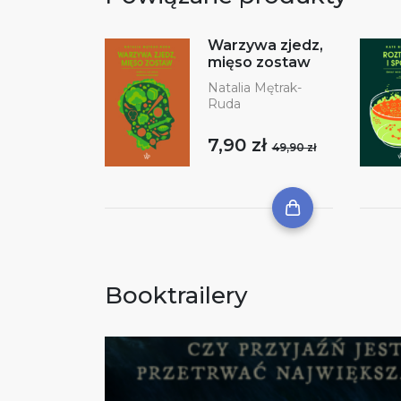
Warzywa zjedz,
mięso zostaw
Natalia Mętrak-
Ruda
7,90 zł
49,90 zł
Booktrailery