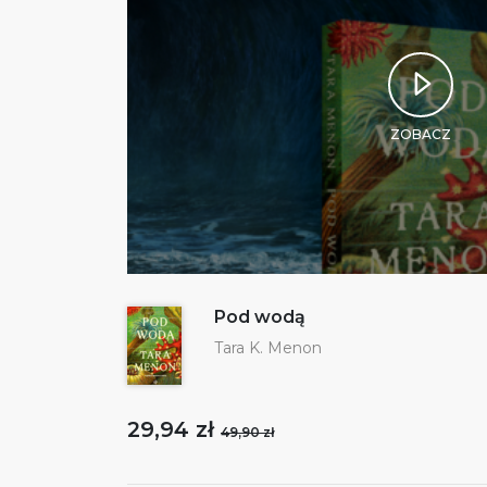
ZOBACZ
Pod wodą
Tara K. Menon
29,94 zł
49,90 zł