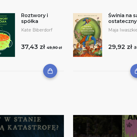
Roztwory i
Świnia na s
spółka
ostateczn
Kate Biberdorf
Maja Iwaszki
37,43 zł
29,92 zł
49,90 zł
3