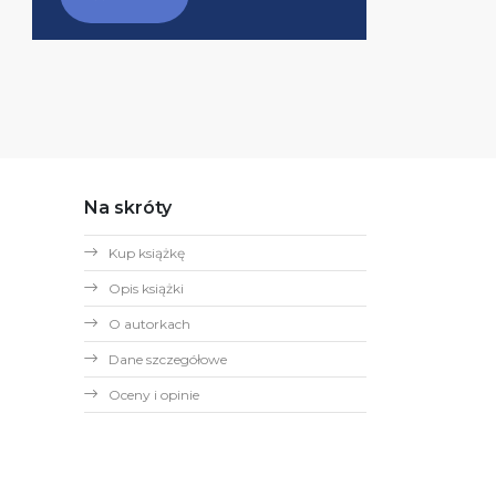
Na skróty
Kup książkę
Opis książki
O autorkach
Dane szczegółowe
Oceny i opinie