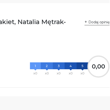
kiet, Natalia Mętrak-
Dodaj opinię
0,00
1
2
3
4
5
x0
x0
x0
x0
x0