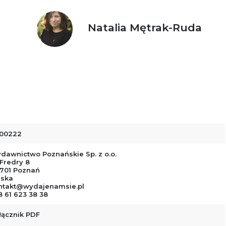
Natalia Mętrak-Ruda
00222
dawnictwo Poznańskie Sp. z o.o.
 Fredry 8
-701 Poznań
lska
ntakt@wydajenamsie.pl
8 61 623 38 38
łącznik PDF