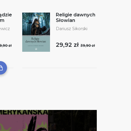
ądzie
Religie dawnych
ym
Słowian
ewicz
Dariusz Sikorski
29,92 zł
9,90 zł
39,90 zł