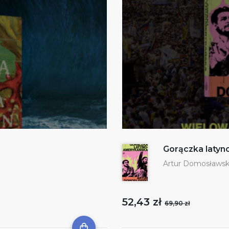
Gorączka laty
Artur Domosławsk
52,43 zł
69,90 zł