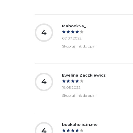
MabookSa_
4
07.07.2022
Skopiuj link do opinii
Ewelina Zaczkiewicz
4
19.05.2022
Skopiuj link do opinii
bookaholic.in.me
4