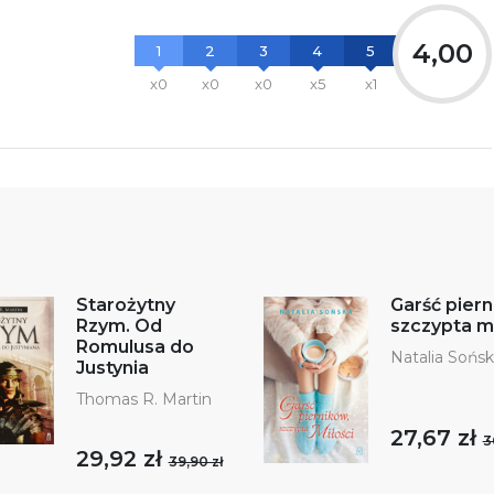
4,00
1
2
3
4
5
x0
x0
x0
x5
x1
Starożytny
Garść piern
Rzym. Od
szczypta mi
Romulusa do
Natalia Sońs
Justynia
Thomas R. Martin
27,67 zł
3
29,92 zł
39,90 zł