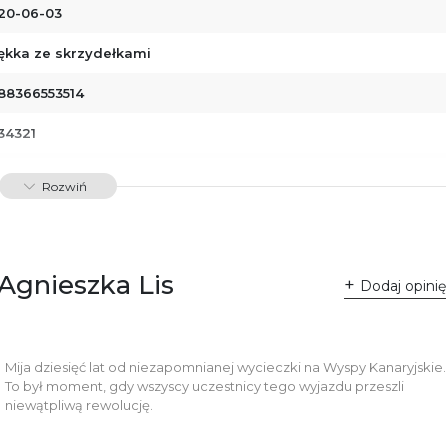
20-06-03
ękka ze skrzydełkami
88366553514
34321
dawnictwo Poznańskie Sp. z o.o.
Rozwiń
 Fredry 8
-701 Poznań
lska
ntakt@wydajenamsie.pl
8 61 623 38 38
 Agnieszka Lis
Dodaj opinię
łącznik PDF
Mija dziesięć lat od niezapomnianej wycieczki na Wyspy Kanaryjskie.
To był moment, gdy wszyscy uczestnicy tego wyjazdu przeszli
niewątpliwą rewolucję.