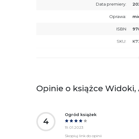
Data premiery:
20
Oprawa:
mi
ISBN
97
SKU:
K7
Producent / Osoby odpowiedzialne za
Wy
zgodność produktu z przepisami:
ul.
61
Po
ko
+4
Opinie o książce Widoki,
Ostrzeżenia oraz informacje dotyczące
Za
bezpieczeństwa:
Ogród książek
4
19.01.2023
Skopiuj link do opinii