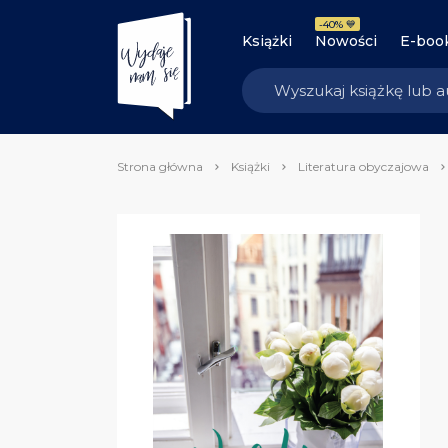
-40% 💙
Książki
Nowości
E-boo
Strona główna
Książki
Literatura obyczajowa