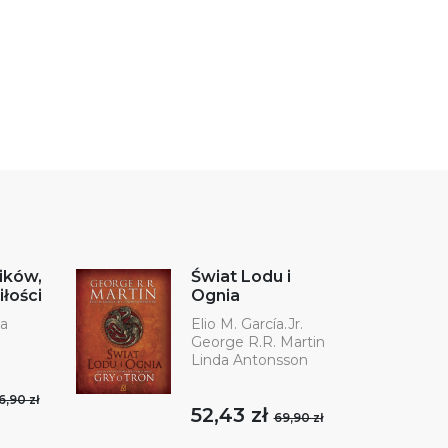
ików,
Świat Lodu i
łości
Ognia
ka
Elio M. García.Jr.
George R.R. Martin
Linda Antonsson
6,90 zł
52,43 zł
69,90 zł