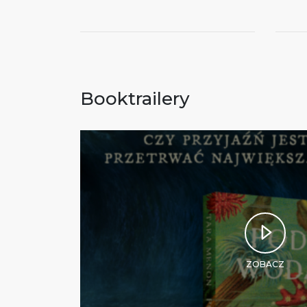
Booktrailery
ZOBACZ