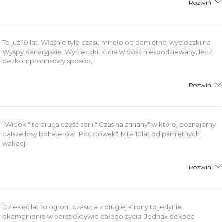
Rozwiń
To już 10 lat. Właśnie tyle czasu minęło od pamiętnej wycieczki na
Wyspy Kanaryjskie. Wycieczki, która w dość niespodziewany, lecz
bezkompromisowy sposób,
Rozwiń
"Widoki" to druga część serii " Czas na zmiany" w której poznajemy
dalsze losy bohaterów "Pocztówek". Mija 10lat od pamiętnych
wakacji
Rozwiń
Dziesięć lat to ogrom czasu, a z drugiej strony to jedynie
okamgnienie w perspektywie całego życia. Jednak dekada