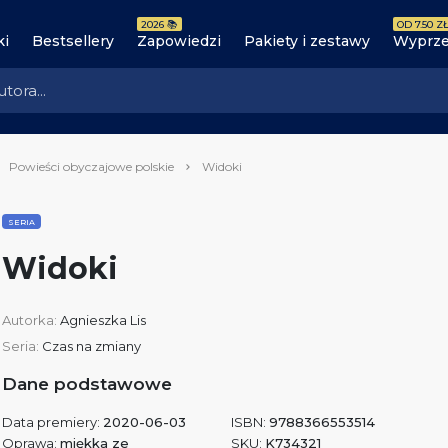
2026 📚
OD 7.50 ZŁ
ki
Bestsellery
Zapowiedzi
Pakiety i zestawy
Wyprze
Powieści obyczajowe polskie
Widoki
SERIA
Widoki
Autorka:
Agnieszka Lis
Seria:
Czas na zmiany
Dane podstawowe
Data premiery:
2020-06-03
ISBN:
9788366553514
Oprawa:
miękka ze
SKU:
K734321