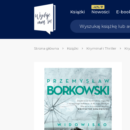
-40% 💙
Książki
Nowości
E-boo
Strona główna
Książki
Kryminał i Thriller
Kry