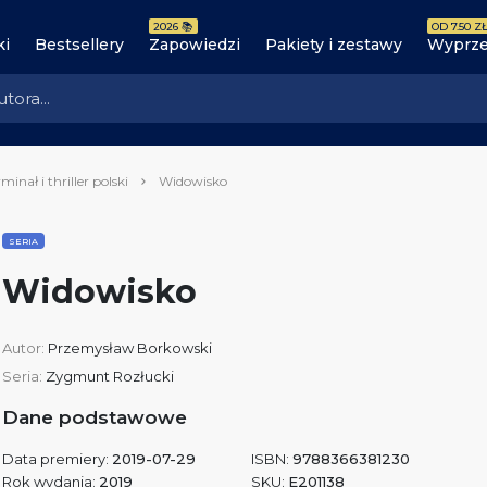
2026 📚
OD 7.50 ZŁ
ki
Bestsellery
Zapowiedzi
Pakiety i zestawy
Wyprze
minał i thriller polski
Widowisko
SERIA
Widowisko
Autor:
Przemysław Borkowski
Seria:
Zygmunt Rozłucki
Dane podstawowe
Data premiery:
2019-07-29
ISBN:
9788366381230
Rok wydania:
2019
SKU:
E201138