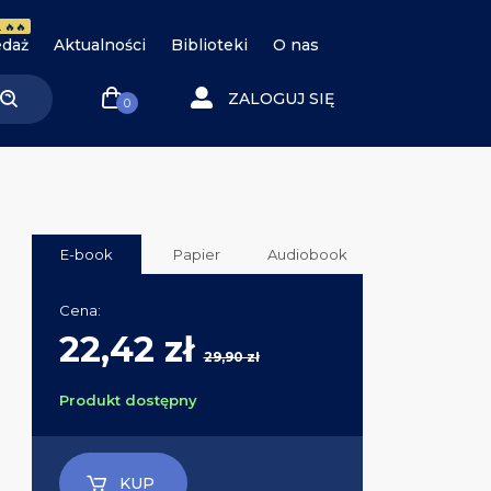
 🔥🔥
daż
Aktualności
Biblioteki
O nas
ZALOGUJ SIĘ
0
E-book
Papier
Audiobook
Cena:
22,42 zł
29,90 zł
Produkt dostępny
KUP