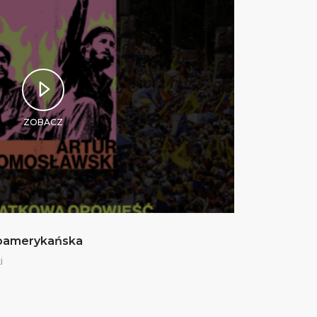
ZOBACZ
noamerykańska
i