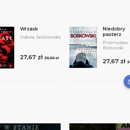
Wrzask
Niedobry
pasterz
Izabela Janiszewska
Przemysław
Borkowski
27,67 zł
36,90 zł
27,67 zł
3