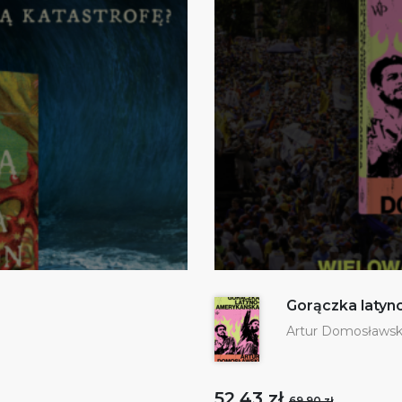
Gorączka laty
Artur Domosławsk
52,43 zł
69,90 zł