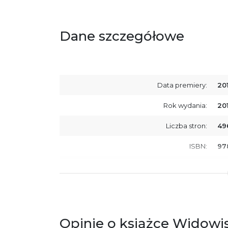
Dane szczegółowe
Data premiery:
20
Rok wydania:
20
Liczba stron:
49
ISBN:
97
SKU:
E2
Producent / Osoby odpowiedzialne za
Wy
zgodność produktu z przepisami:
ul.
61
Po
Opinie o książce Widowi
ko
+4