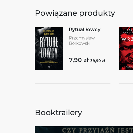
Powiązane produkty
Rytuał łowcy
Przemysław
Borkowski
7,90 zł
39,90 zł
Booktrailery