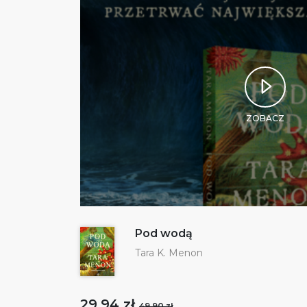
ZOBACZ
Pod wodą
Tara K. Menon
29,94 zł
49,90 zł