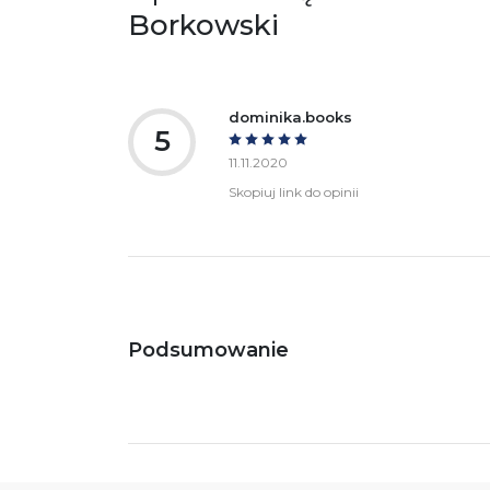
Borkowski
Ostrzeżenia oraz informacje dotyczące
Za
bezpieczeństwa:
dominika.books
5
11.11.2020
Skopiuj link do opinii
Podsumowanie