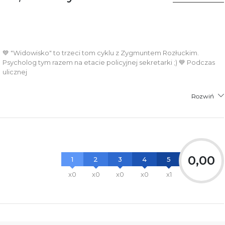
łącznik PDF
💙 "Widowisko" to trzeci tom cyklu z Zygmuntem Rozłuckim.
Psycholog tym razem na etacie policyjnej sekretarki ;) 💙 Podczas
ulicznej
Rozwiń
0,00
1
2
3
4
5
x0
x0
x0
x0
x1