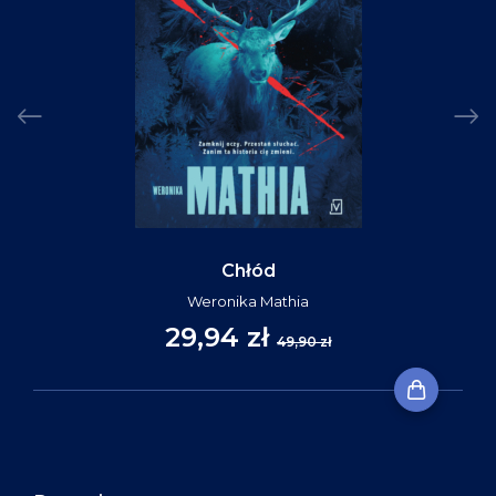
Chłód
Weronika Mathia
29,94 zł
49,90 zł