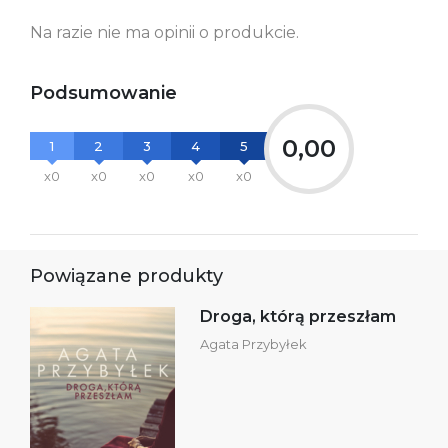
Ostrzeżenia oraz
Załącznik PDF
Na razie nie ma opinii o produkcie.
informacje dotyczące
bezpieczeństwa:
Podsumowanie
0,00
1
2
3
4
5
x0
x0
x0
x0
x0
Powiązane produkty
Droga, którą przeszłam
Agata Przybyłek