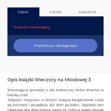
Papier
E-book
Audiobook
Produkt niedostępny
Poinformuj o dostępności
Opis książki Wieczory na Miodowej 3
Wzruszająca opowieść o sile kobiecości, która drzemie w
każdej z nas!
Jedynym miejscem, w którym Justyna kiedykolwiek czuła
się kochana i szczęśliwa, był dom jej babci. Spędziła tam
najlepsze lata dzieciństwa, zanim jej rodzice zadecydowali