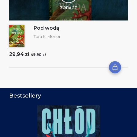
ZOBACZ
Pod wodą
Tara K. Menon
29,94 zł
49,90 zł
Bestsellery