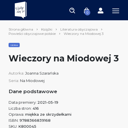
0
Strona główna
Książki
Literatura obyczajowa
Powieści obyczajowe polskie
Wieczory na Miodowej 3
SERIA
Wieczory na Miodowej 3
Autorka:
Joanna Szarańska
Seria:
Na Miodowej
Dane podstawowe
Data premiery:
2021-05-19
Liczba stron:
416
Oprawa:
miękka ze skrzydełkami
ISBN:
9788366839168
SKU:
K800045