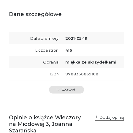
Dane szczegółowe
Data premiery:
2021-05-19
Liczba stron:
416
Oprawa:
miękka ze skrzydełkami
ISBN
9788366839168
SKU:
K800045
Rozwiń
Producent / Osoby
Wydawnictwo Poznańskie
odpowiedzialne za
Sp. z o.o.
zgodność produktu z
ul. Fredry 8
przepisami:
61-701 Poznań
Opinie o książce Wieczory
Polska
Dodaj opinię
kontakt@wydajenamsie.pl
na Miodowej 3, Joanna
+48 61 623 38 38
Szarańska