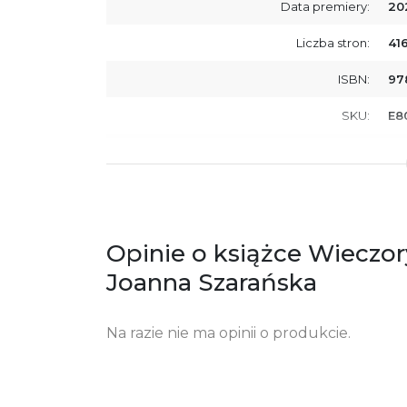
Data premiery:
20
Liczba stron:
41
ISBN:
97
SKU:
E8
Producent / Osoby odpowiedzialne za
Wy
zgodność produktu z przepisami:
ul.
61
Po
ko
+4
Opinie o książce Wieczor
Ostrzeżenia oraz informacje dotyczące
Za
Joanna Szarańska
bezpieczeństwa:
Na razie nie ma opinii o produkcie.