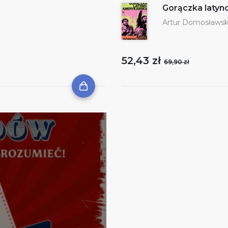
Gorączka laty
Artur Domosławsk
52,43 zł
69,90 zł