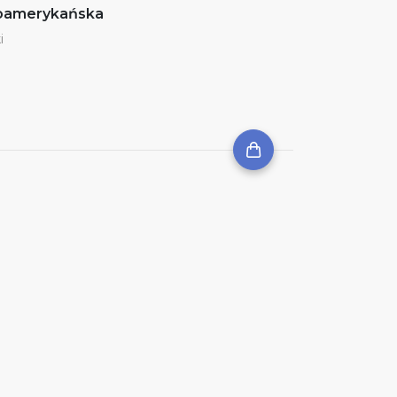
noamerykańska
i