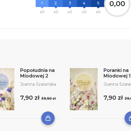
0,00
1
2
3
4
5
x0
x0
x0
x0
x0
Popołudnia na
Poranki na
Miodowej 2
Miodowej 1
Joanna Szarańska
Joanna Szara
7,90 zł
7,90 zł
39,90 zł
39,