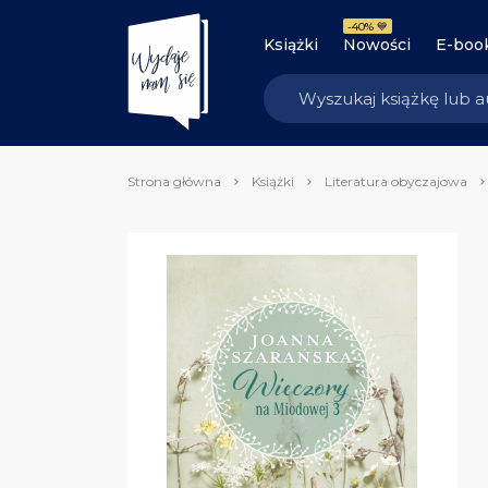
-40% 💙
Książki
Nowości
E-boo
Strona główna
Książki
Literatura obyczajowa