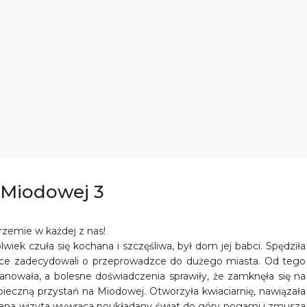
a Miodowej 3
rzemie w każdej z nas!
ek czuła się kochana i szczęśliwa, był dom jej babci. Spędziła
dzice zadecydowali o przeprowadzce do dużego miasta. Od tego
anowała, a bolesne doświadczenia sprawiły, że zamknęła się na
ezpieczną przystań na Miodowej. Otworzyła kwiaciarnię, nawiązała
wana wizyta wywraca poukładany świat do góry nogami i zmusza