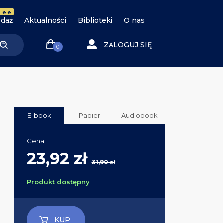
 🔥🔥
daż
Aktualności
Biblioteki
O nas
ZALOGUJ SIĘ
0
E-book
Papier
Audiobook
Cena:
23,92 zł
31,90 zł
Produkt dostępny
KUP