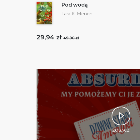
Pod wodą
Tara K. Menon
29,94 zł
49,90 zł
ZOBACZ