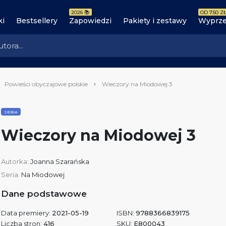
2026 📚
OD 7.50 ZŁ
ki
Bestsellery
Zapowiedzi
Pakiety i zestawy
Wyprze
Powieści obyczajowe polskie
Wieczory na Miodowej 3
SERIA
Wieczory na Miodowej 3
Autorka:
Joanna Szarańska
Seria:
Na Miodowej
Dane podstawowe
Data premiery:
2021-05-19
ISBN:
9788366839175
Liczba stron:
416
SKU:
E800043