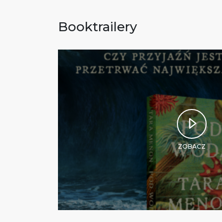
Booktrailery
ZOBACZ