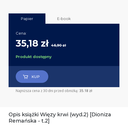
Papier
E-book
Cena:
35,18 zł
46,90 zł
Produkt dostępny
KUP
Najniższa cena z 30 dni przed obniżką:
35.18 zł
Opis książki Więzy krwi (wyd.2) [Dioniza
Remańska - t.2]