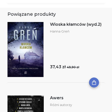
Powiązane produkty
Wioska kłamców (wyd.2)
Hanna Greń
37,43 zł
49,90 zł
Awers
Różni autorzy