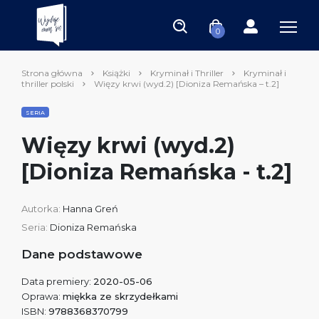
0
Strona główna
Książki
Kryminał i Thriller
Kryminał i
thriller polski
Więzy krwi (wyd.2) [Dioniza Remańska – t.2]
SERIA
Więzy krwi (wyd.2)
[Dioniza Remańska - t.2]
Autorka:
Hanna Greń
Seria:
Dioniza Remańska
Dane podstawowe
Data premiery:
2020-05-06
Oprawa:
miękka ze skrzydełkami
ISBN:
9788368370799