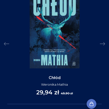
Chłód
Weronika Mathia
29,94 zł
49,90 zł