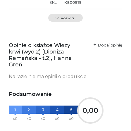
SKU:
K800919
Producent / Osoby
Wydawnictwo Poznańskie
Rozwiń
odpowiedzialne za
Sp. z o.o.
zgodność produktu z
ul. Fredry 8
przepisami:
61-701 Poznań
Polska
kontakt@wydajenamsie.pl
+48 61 623 38 38
Opinie o książce Więzy
Dodaj opinię
krwi (wyd.2) [Dioniza
Ostrzeżenia oraz
Załącznik PDF
Remańska - t.2], Hanna
informacje dotyczące
bezpieczeństwa:
Greń
Na razie nie ma opinii o produkcie.
Podsumowanie
0,00
1
2
3
4
5
x0
x0
x0
x0
x0