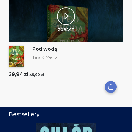
ZOBACZ
Pod wodą
Tara K. Menon
29,94 zł
49,90 zł
Bestsellery