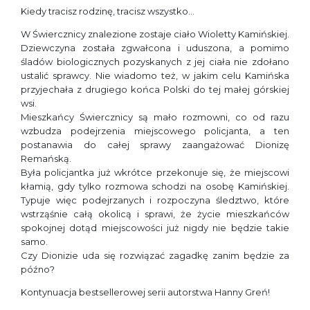
Kiedy tracisz rodzinę, tracisz wszystko…
W Świercznicy znalezione zostaje ciało Wioletty Kamińskiej.
Dziewczyna została zgwałcona i uduszona, a pomimo
śladów biologicznych pozyskanych z jej ciała nie zdołano
ustalić sprawcy. Nie wiadomo też, w jakim celu Kamińska
przyjechała z drugiego końca Polski do tej małej górskiej
wsi.
Mieszkańcy Świercznicy są mało rozmowni, co od razu
wzbudza podejrzenia miejscowego policjanta, a ten
postanawia do całej sprawy zaangażować Dionizę
Remańską.
Była policjantka już wkrótce przekonuje się, że miejscowi
kłamią, gdy tylko rozmowa schodzi na osobę Kamińskiej.
Typuje więc podejrzanych i rozpoczyna śledztwo, które
wstrząśnie całą okolicą i sprawi, że życie mieszkańców
spokojnej dotąd miejscowości już nigdy nie będzie takie
samo.
Czy Dionizie uda się rozwiązać zagadkę zanim będzie za
późno?
Kontynuacja bestsellerowej serii autorstwa Hanny Greń!