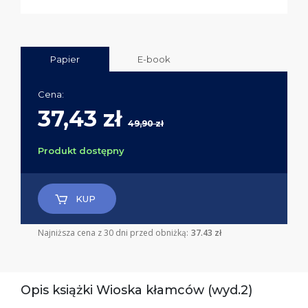
Papier
E-book
Cena:
37,43 zł
49,90 zł
Produkt dostępny
KUP
Najniższa cena z 30 dni przed obniżką:
37.43 zł
Opis książki Wioska kłamców (wyd.2)