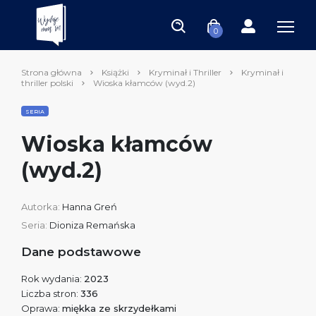
0
Strona główna
Książki
Kryminał i Thriller
Kryminał i
thriller polski
Wioska kłamców (wyd.2)
SERIA
Wioska kłamców
(wyd.2)
Autorka:
Hanna Greń
Seria:
Dioniza Remańska
Dane podstawowe
Rok wydania:
2023
Liczba stron:
336
Oprawa:
miękka ze skrzydełkami