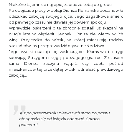
Niektóre tajemnice najlepiej zabrać ze sobą do grobu…
Po odejściu z pracy w policji Dioniza Remańska postanowiła
odszukać zabójcę swojego ojca. Jego zagadkowa śmierć
od pewnego czasu nie dawała jej bowiem spokoju.
Wprawdzie oskarżeni o tę zbrodnię zostali już skazani na
długie lata w więzieniu, jednak Dioniza nie wierzy w ich
winę. Przyjeżdża do wioski, w której mieszkają rodziny
skazańców, by przeprowadzić prywatne śledztwo.
Jego wyniki okazują się zaskakujące. Kłamstwa i intrygi
spowijają Strzygom i sięgają poza jego granice. Z czasem
sama Dioniza zaczyna wątpić, czy zdoła pośród
mieszkańców tej przeklętej wioski odnaleźć prawdziwego
zabójcę…
Już po przeczytaniu pierwszych stron po prostu
nie sposób się od książki oderwać. Gorąco
polecam!