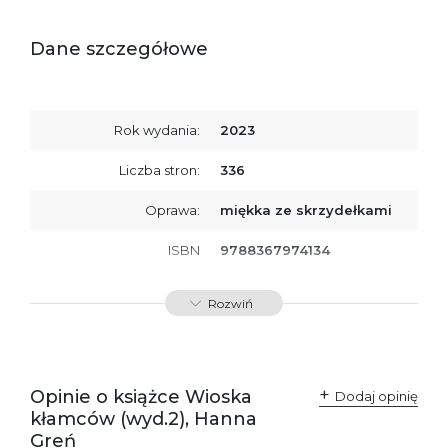
Dane szczegółowe
Rok wydania:
2023
Liczba stron:
336
Oprawa:
miękka ze skrzydełkami
ISBN
9788367974134
SKU:
K800595
Rozwiń
Producent / Osoby
Wydawnictwo Poznańskie
odpowiedzialne za
Sp. z o.o.
zgodność produktu z
ul. Fredry 8
przepisami:
61-701 Poznań
Opinie o książce Wioska
Polska
Dodaj opinię
kontakt@wydajenamsie.pl
kłamców (wyd.2), Hanna
+48 61 623 38 38
Greń