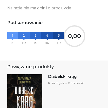
Ostrzeżenia oraz
Załącznik PDF
Na razie nie ma opinii o produkcie.
informacje dotyczące
bezpieczeństwa:
Podsumowanie
0,00
1
2
3
4
5
x0
x0
x0
x0
x0
Powiązane produkty
Diabelski krąg
Przemysław Borkowski