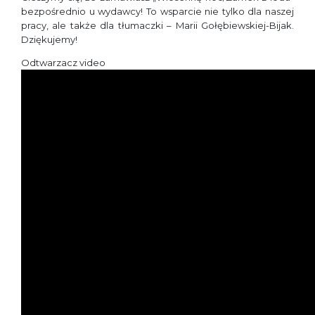
bezpośrednio u wydawcy! To wsparcie nie tylko dla naszej
pracy, ale także dla tłumaczki – Marii Gołębiewskiej-Bijak.
Dziękujemy!
Odtwarzacz video