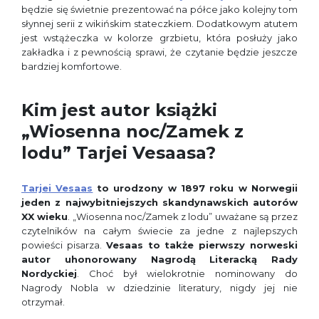
będzie się świetnie prezentować na półce jako kolejny tom
słynnej serii z wikińskim stateczkiem. Dodatkowym atutem
jest wstążeczka w kolorze grzbietu, która posłuży jako
zakładka i z pewnością sprawi, że czytanie będzie jeszcze
bardziej komfortowe.
Kim jest autor książki
„Wiosenna noc/Zamek z
lodu” Tarjei Vesaasa?
Tarjei Vesaas
to urodzony w 1897 roku w Norwegii
jeden z najwybitniejszych skandynawskich autorów
XX wieku
. „Wiosenna noc/Zamek z lodu” uważane są przez
czytelników na całym świecie za jedne z najlepszych
powieści pisarza.
Vesaas to także pierwszy norweski
autor uhonorowany Nagrodą Literacką Rady
Nordyckiej
. Choć był wielokrotnie nominowany do
Nagrody Nobla w dziedzinie literatury, nigdy jej nie
otrzymał.