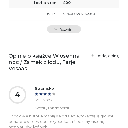
Liczba stron:
400
ISBN:
9788367616409
SKU:
E800321
Rozwiń
Producent / Osoby
Wydawnictwo Poznańskie
odpowiedzialne za
Sp. z o.o.
zgodność produktu z
ul. Fredry 8
przepisami:
61-701 Poznań
Opinie o książce Wiosenna
Polska
Dodaj opinię
kontakt@wydajenamsie.pl
noc / Zamek z lodu, Tarjei
+48 61 623 38 38
Vesaas
Ostrzeżenia oraz
Załącznik PDF
informacje dotyczące
bezpieczeństwa:
Stronisko
4
30.11.2023
Skopiuj link do opinii
Choć dwie historie różnią się od siebie, to łączą ją główni
bohaterowie - w obu przypadkach śledzimy historię
nastolatków, których