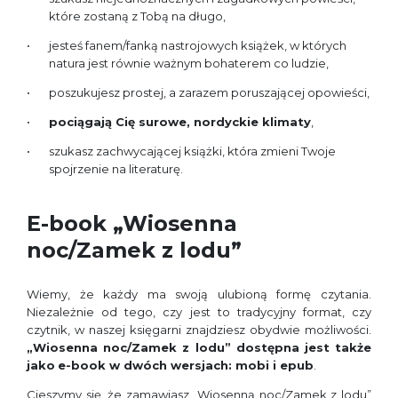
które zostaną z Tobą na długo,
jesteś fanem/fanką nastrojowych książek, w których
natura jest równie ważnym bohaterem co ludzie,
poszukujesz prostej, a zarazem poruszającej opowieści,
pociągają Cię surowe, nordyckie klimaty
,
szukasz zachwycającej książki, która zmieni Twoje
spojrzenie na literaturę.
E-book „Wiosenna
noc/Zamek z lodu”
Wiemy, że każdy ma swoją ulubioną formę czytania.
Niezależnie od tego, czy jest to tradycyjny format, czy
czytnik, w naszej księgarni znajdziesz obydwie możliwości.
„Wiosenna noc/Zamek z lodu” dostępna jest także
jako
e-book w dwóch wersjach: mobi i epub
.
Cieszymy się, że zamawiasz „Wiosenną noc/Zamek z lodu”