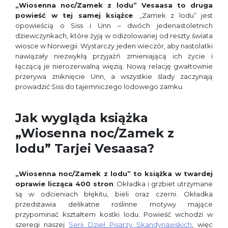
„Wiosenna noc/Zamek z lodu” Vesaasa to druga
powieść w tej samej książce
. „Zamek z lodu” jest
opowieścią o Siss i Unn – dwóch jedenastoletnich
dziewczynkach, które żyją w odizolowanej od reszty świata
wiosce w Norwegii. Wystarczy jeden wieczór, aby nastolatki
nawiązały niezwykłą przyjaźń zmieniającą ich życie i
łączącą je nierozerwalną więzią. Nową relację gwałtownie
przerywa zniknięcie Unn, a wszystkie ślady zaczynają
prowadzić Siss do tajemniczego lodowego zamku.
Jak wygląda książka
„Wiosenna noc/Zamek z
lodu” Tarjei Vesaasa?
„Wiosenna noc/Zamek z lodu” to książka w twardej
oprawie licząca 400 stron
. Okładka i grzbiet utrzymane
są w odcieniach błękitu, bieli oraz czerni. Okładka
przedstawia delikatne roślinne motywy mające
przypominać kształtem kostki lodu. Powieść wchodzi w
szeregi naszej
Serii Dzieł Pisarzy Skandynawskich
, więc