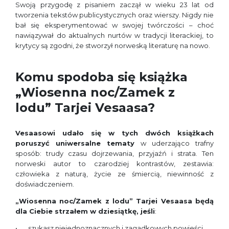
Swoją przygodę z pisaniem zaczął w wieku 23 lat od
tworzenia tekstów publicystycznych oraz wierszy. Nigdy nie
bał się eksperymentować w swojej twórczości – choć
nawiązywał do aktualnych nurtów w tradycji literackiej, to
krytycy są zgodni, że stworzył norweską literaturę na nowo.
Komu spodoba się książka
„Wiosenna noc/Zamek z
lodu” Tarjei Vesaasa?
Vesaasowi udało się w tych dwóch książkach
poruszyć uniwersalne tematy
w uderzająco trafny
sposób: trudy czasu dojrzewania, przyjaźń i strata. Ten
norweski autor to czarodziej kontrastów, zestawia:
człowieka z naturą, życie ze śmiercią, niewinność z
doświadczeniem.
„Wiosenna noc/Zamek z lodu” Tarjei Vesaasa będą
dla Ciebie strzałem w dziesiątkę, jeśli
:
szukasz niejednoznacznych i zagadkowych powieści,