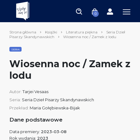
0
Strona główna
Książki
Literatura piękna
Seria Dzieł
Pisarzy Skandynawskich
Wiosenna noc / Zamek z lodu
SERIA
Wiosenna noc / Zamek z
lodu
Autor:
Tarjei Vesaas
Seria:
Seria Dzieł Pisarzy Skandynawskich
Przekład:
Maria Gołębiewska-Bijak
Dane podstawowe
Data premiery:
2023-03-08
Rok wydania:
2023