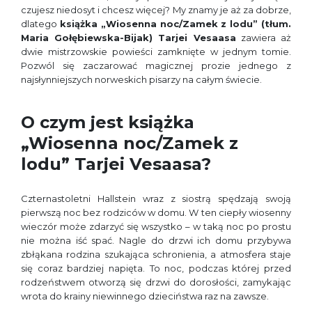
czujesz niedosyt i chcesz więcej? My znamy je aż za dobrze,
dlatego
książka „Wiosenna noc/Zamek z lodu” (tłum.
Maria Gołębiewska-Bijak) Tarjei Vesaasa
zawiera aż
dwie mistrzowskie powieści zamknięte w jednym tomie.
Pozwól się zaczarować magicznej prozie jednego z
najsłynniejszych norweskich pisarzy na całym świecie.
O czym jest książka
„Wiosenna noc/Zamek z
lodu” Tarjei Vesaasa?
Czternastoletni Hallstein wraz z siostrą spędzają swoją
pierwszą noc bez rodziców w domu. W ten ciepły wiosenny
wieczór może zdarzyć się wszystko – w taką noc po prostu
nie można iść spać. Nagle do drzwi ich domu przybywa
zbłąkana rodzina szukająca schronienia, a atmosfera staje
się coraz bardziej napięta. To noc, podczas której przed
rodzeństwem otworzą się drzwi do dorosłości, zamykając
wrota do krainy niewinnego dzieciństwa raz na zawsze.