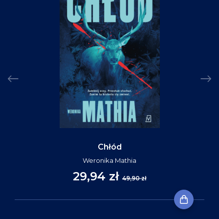
Chłód
Weronika Mathia
29,94 zł
49,90 zł