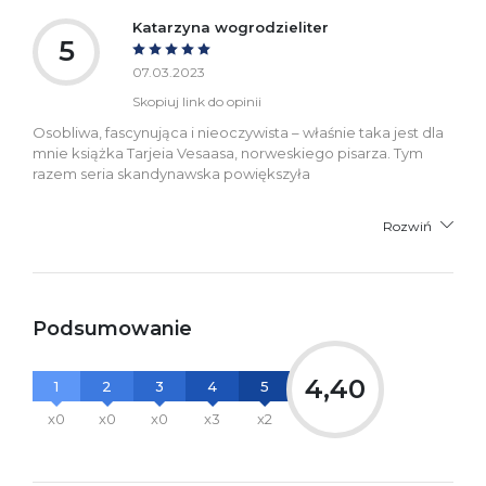
Katarzyna wogrodzieliter
5
07.03.2023
Skopiuj link do opinii
Osobliwa, fascynująca i nieoczywista – właśnie taka jest dla
mnie książka Tarjeia Vesaasa, norweskiego pisarza. Tym
razem seria skandynawska powiększyła
Rozwiń
Podsumowanie
4,40
1
2
3
4
5
x0
x0
x0
x3
x2