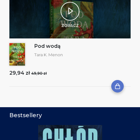
ZOBACZ
Pod wodą
Tara K. Menon
29,94 zł
49,90 zł
Bestsellery