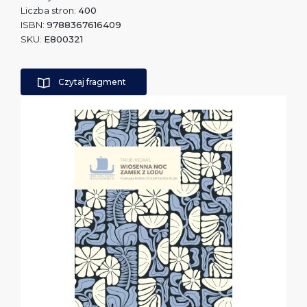
Liczba stron:
400
ISBN:
9788367616409
SKU:
E800321
Czytaj fragment