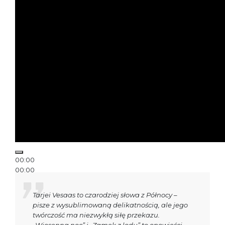
00:00
00:00
00:15
Tarjei Vesaas to czarodziej słowa z Północy –
pisze z wysublimowaną delikatnością, ale jego
twórczość ma niezwykłą siłę przekazu.
„Wiosenna noc” i „Zamek z lodu” to opowieści