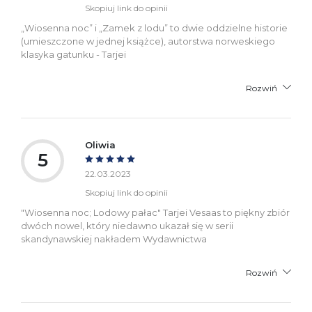
Skopiuj link do opinii
„Wiosenna noc” i „Zamek z lodu” to dwie oddzielne historie
(umieszczone w jednej książce), autorstwa norweskiego
klasyka gatunku - Tarjei
Rozwiń
Oliwia
5
22.03.2023
Skopiuj link do opinii
"Wiosenna noc; Lodowy pałac" Tarjei Vesaas to piękny zbiór
dwóch nowel, który niedawno ukazał się w serii
skandynawskiej nakładem Wydawnictwa
Rozwiń