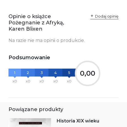
Producent / Osoby
Wydawnictwo Poznańskie
odpowiedzialne za
Sp. z o.o.
Opinie o książce
Dodaj opinię
zgodność produktu z
ul. Fredry 8
Pożegnanie z Afryką,
przepisami:
61-701 Poznań
Polska
Karen Blixen
kontakt@wydajenamsie.pl
+48 61 623 38 38
Na razie nie ma opinii o produkcie.
Ostrzeżenia oraz
Załącznik PDF
informacje dotyczące
bezpieczeństwa:
Podsumowanie
0,00
1
2
3
4
5
x0
x0
x0
x0
x0
Powiązane produkty
Historia XIX wieku