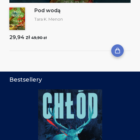
Pod wodą
Tara K. Menon
29,94 zł
49,90 zł
Bestsellery