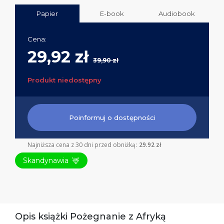
Papier
E-book
Audiobook
Cena:
29,92 zł
39,90 zł
Produkt niedostępny
Poinformuj o dostępności
Najniższa cena z 30 dni przed obniżką:
29.92 zł
Skandynawia
🦌
Opis książki Pożegnanie z Afryką