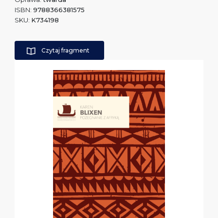
ISBN:
9788366381575
SKU:
K734198
Czytaj fragment