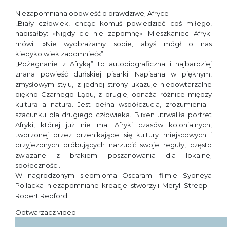
Niezapomniana opowieść o prawdziwej Afryce
„Biały człowiek, chcąc komuś powiedzieć coś miłego,
napisałby: »Nigdy cię nie zapomnę«. Mieszkaniec Afryki
mówi: »Nie wyobrażamy sobie, abyś mógł o nas
kiedykolwiek zapomnieć«”.
„Pożegnanie z Afryką” to autobiograficzna i najbardziej
znana powieść duńskiej pisarki. Napisana w pięknym,
zmysłowym stylu, z jednej strony ukazuje niepowtarzalne
piękno Czarnego Lądu, z drugiej obnaża różnice między
kulturą a naturą. Jest pełna współczucia, zrozumienia i
szacunku dla drugiego człowieka. Blixen utrwaliła portret
Afryki, której już nie ma. Afryki czasów kolonialnych,
tworzonej przez przenikające się kultury miejscowych i
przyjezdnych próbujących narzucić swoje reguły, często
związane z brakiem poszanowania dla lokalnej
społeczności.
W nagrodzonym siedmioma Oscarami filmie Sydneya
Pollacka niezapomniane kreacje stworzyli Meryl Streep i
Robert Redford.
Odtwarzacz video