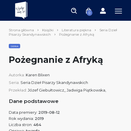
0
Strona główna
Książki
Literatura piękna
Seria Dzieł
Pisarzy Skandynawskich
Pożegnanie z Afryką
SERIA
Pożegnanie z Afryką
Autorka:
Karen Blixen
Seria:
Seria Dzieł Pisarzy Skandynawskich
Przekład:
Józef Giebułtowicz,, Jadwiga Piątkowska,
Dane podstawowe
Data premiery:
2019-08-12
Rok wydania:
2019
Liczba stron:
464
Oprawa:
twarda