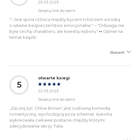
23.03.2023
Skopiuj link do opinii
"– Jest spora róż­ni­ca mię­dzy by­ciem tchó­rzem a tro­ską
o włas­ne bez­pie­czeń­stwo emo­cjo­nal­ne." •• "Od­wa­ga nie
była cechą cha­rak­te­ru, ale kwe­stią wy­bo­ru." ▪︎▪︎ Opinie na
temat książki
Rozwiń
otwarte ksiegi
5
22.03.2023
Skopiuj link do opinii
„Zacznij żyć, Chloe Brown” jest cudowną komedią
romantyczną, wychodzącą poza schemat. Autorka
wykreowała ciekawe postacie, między którymi
zdecydowanie iskrzy. Talia