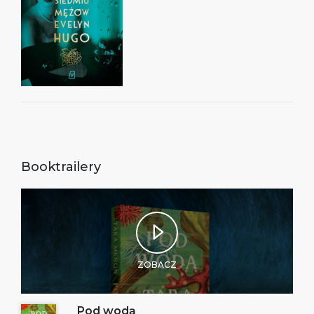
Booktrailery
ZOBACZ
Pod wodą