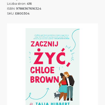
Liczba stron:
416
ISBN:
9788367616324
SKU:
E800304