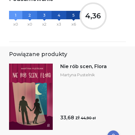
4,36
1
2
3
4
5
x0
x0
x2
x3
x6
Powiązane produkty
Nie rób scen, Flora
Martyna Pustelnik
33,68 zł
44,90 zł