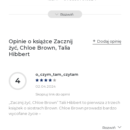
SKU:
E800304
Rozwiń
Producent / Osoby
Wydawnictwo Poznańskie
odpowiedzialne za
Sp. z o.o.
zgodność produktu z
ul. Fredry 8
przepisami:
61-701 Poznań
Opinie o książce Zacznij
Polska
Dodaj opinię
kontakt@wydajenamsie.pl
żyć, Chloe Brown, Talia
+48 61 623 38 38
Hibbert
Ostrzeżenia oraz
Załącznik PDF
informacje dotyczące
bezpieczeństwa:
o_czym_tam_czytam
4
02.04.2024
Skopiuj link do opinii
„Zacznij żyć, Chloe Brown” Talii Hibbert to pierwsza z trzech
książek o siostrach Brown. Chloe Brown prowadzi bardzo
wycofane życie –
Rozwiń