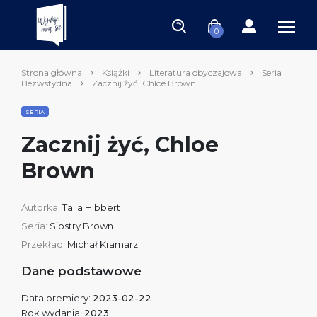
0
Strona główna
Książki
Literatura obyczajowa
Seria
Bezwstydna
Zacznij żyć, Chloe Brown
SERIA
Zacznij żyć, Chloe
Brown
Autorka:
Talia Hibbert
Seria:
Siostry Brown
Przekład:
Michał Kramarz
Dane podstawowe
Data premiery:
2023-02-22
Rok wydania:
2023