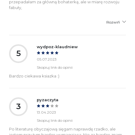
przepadałam za główną bohaterką, ale w miarę rozwoju
fabuły,
Rozwiń
wydpoz-klaudniew
5
05.07.2023
Skopiuj link do opinii
Bardzo ciekawa ksiazka :)
pyzaczyta
3
13.04.2023
Skopiuj link do opinii
Po literaturę obyczajową sięgam naprawdę rzadko, ale
jestem przy tym bardzo wymagająca. Nie za bardzo znam