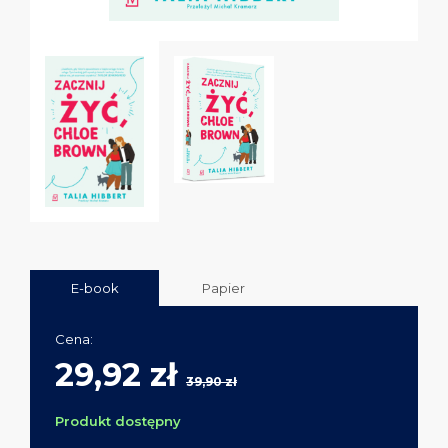
E-book
Papier
Cena:
29,92 zł
39,90 zł
Produkt dostępny