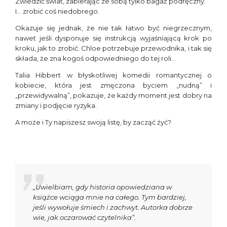
Zwiedzić świat, zabierając ze sobą tylko bagaż podręczny.
I… zrobić coś niedobrego.
Okazuje się jednak, że nie tak łatwo być niegrzecznym,
nawet jeśli dysponuje się instrukcją wyjaśniającą krok po
kroku, jak to zrobić. Chloe potrzebuje przewodnika, i tak się
składa, że zna kogoś odpowiedniego do tej roli…
Talia Hibbert w błyskotliwej komedii romantycznej o
kobiecie, która jest zmęczona byciem „nudną” i
„przewidywalną”, pokazuje, że każdy moment jest dobry na
zmiany i podjęcie ryzyka.
A może i Ty napiszesz swoją listę, by zacząć żyć?
„Uwielbiam, gdy historia opowiedziana w
książce wciąga mnie na całego. Tym bardziej,
jeśli wywołuje śmiech i zachwyt. Autorka dobrze
wie, jak oczarować czytelnika”.