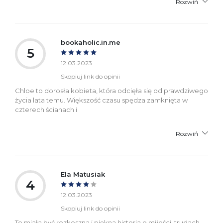
Rozwiń
bookaholic.in.me
5
12.03.2023
Skopiuj link do opinii
Chloe to dorosła kobieta, która odcięła się od prawdziwego
życia lata temu. Większość czasu spędza zamknięta w
czterech ścianach i
Rozwiń
Ela Matusiak
4
12.03.2023
Skopiuj link do opinii
To miała być rozkoszna i piękna historia o miłości, trudach