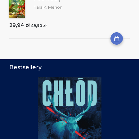
Tara K. Menon
29,94 zł
49,90 zł
Bestsellery