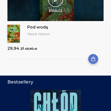
ZOBACZ
Pod wodą
Tara K. Menon
29,94 zł
49,90 zł
Bestsellery