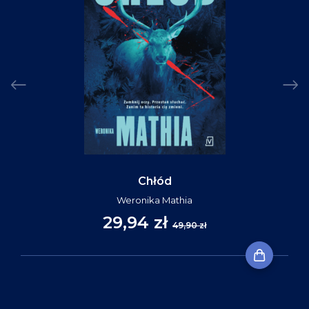
Chłód
Weronika Mathia
29,94 zł
49,90 zł