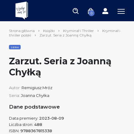
0
Strona główna
Książki
Kryminał i Thriller
Kryminał i
thriller polski
Zarzut. Seria z Joanną Chyłką
SERIA
Zarzut. Seria z Joanną
Chyłką
Autor:
Remigiusz Mróz
Seria:
Joanna Chyłka
Dane podstawowe
Data premiery:
2023-08-09
Liczba stron:
488
ISBN:
9788367815338