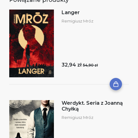
Langer
Remigiusz Mróz
32,94 zł
54,90 zł
Werdykt. Seria z Joanną
Chyłką
Remigiusz Mróz