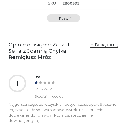
SKU:
E800393
Producent / Osoby
Wydawnictwo Poznańskie
Rozwiń
odpowiedzialne za
Sp. z o.o.
zgodność produktu z
ul. Fredry 8
przepisami:
61-701 Poznań
Polska
kontakt@wydajenamsie.pl
+48 61 623 38 38
Opinie o książce Zarzut.
Dodaj opinię
Seria z Joanną Chyłką,
Ostrzeżenia oraz
Załącznik PDF
Remigiusz Mróz
informacje dotyczące
bezpieczeństwa:
Iza
1
23.10.2023
Skopiuj link do opinii
Najgorsza część ze wszystkich dotychczasowych. Strasznie
męcząca, cała sprawa sądowa, wyrok, uzasadnienie,
dociekanie do "prawdy", która ostatecznie nie
dowiadujemy się