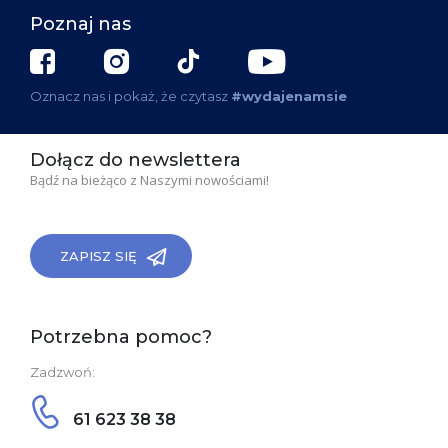
Poznaj nas
Oznacz nas i pokaż, że czytasz
#wydajenamsie
Dołącz do newslettera
Bądź na bieżąco z Naszymi nowościami!
ZAPISZ SIĘ
Potrzebna pomoc?
Zadzwoń:
61 623 38 38