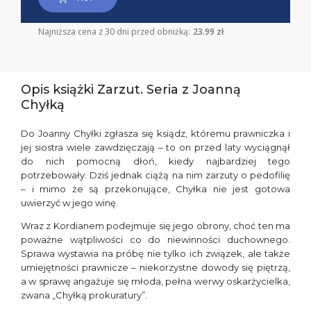
Najniższa cena z 30 dni przed obniżką:
23.99 zł
Opis książki Zarzut. Seria z Joanną
Chyłką
Do Joanny Chyłki zgłasza się ksiądz, któremu prawniczka i
jej siostra wiele zawdzięczają – to on przed laty wyciągnął
do nich pomocną dłoń, kiedy najbardziej tego
potrzebowały. Dziś jednak ciążą na nim zarzuty o pedofilię
– i mimo że są przekonujące, Chyłka nie jest gotowa
uwierzyć w jego winę.
Wraz z Kordianem podejmuje się jego obrony, choć ten ma
poważne wątpliwości co do niewinności duchownego.
Sprawa wystawia na próbę nie tylko ich związek, ale także
umiejętności prawnicze – niekorzystne dowody się piętrzą,
a w sprawę angażuje się młoda, pełna werwy oskarżycielka,
zwana „Chyłką prokuratury”.