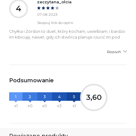
zaczytana_olcia
4
07.08.2023
Skopiuj link do opinii
Chyłka i Zordon to duet, który kocham, uwielbiam, i bardzo
im kibicuję, nawet, gdy ich stwórca planuje rzucić im pod
Rozwiń
Podsumowanie
3,60
1
2
3
4
5
x1
x0
x0
x3
x1
Powiązane produkty