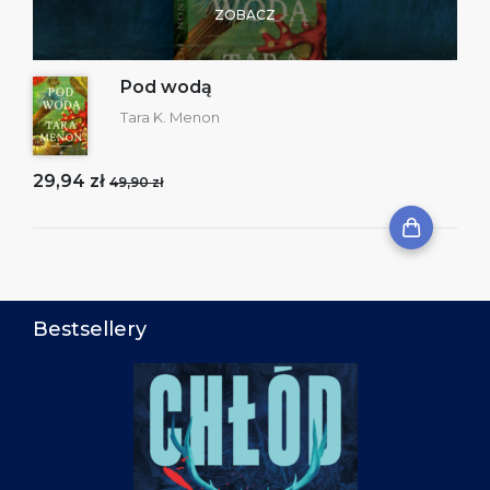
ZOBACZ
Pod wodą
Tara K. Menon
29,94 zł
49,90 zł
Bestsellery