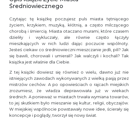
Średniowiecznego
Czytając tę książkę poczujesz puls miasta tętniącego
życiem, krzykiem, muzyką, kłótnią, a często milczącego
chorobą i śmiercią. Miasta otaczano murami, które czasem
dzieliły i wykluczały, ale równie często łączyły
mieszkających w nich ludzi dając poczucie wspólnoty.
Jesteś ciekaw co średniowieczni mieszczanie jedli, pili? Jak
się bawili, chorowali i umierali? Jak walczyli i kochali? Tak
książka jest właśnie dla Ciebie.
Z tej książki dowiesz się również o wielu, dawno już nie
istniejących zawodach wykonywanych z wielką pasją przez
mistrzów cechów. A po opowieściach o rajcach miejskich
zrozumiesz, że władza deprawowała już w wiekach
średnich. A ponieważ w miastach trwała wymiana towarów,
to jej skutkiem było mieszanie się kultur, religii, obyczajów.
W miejskiej wspólnocie powstawały nowe idee, ścierały się
koncepcje i poglądy, tworzył się nowy świat.