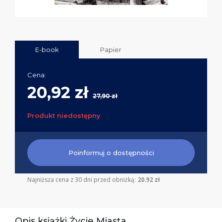
E-book
Papier
Cena:
20,92 zł
27,90 zł
Produkt niedostępny
Poinformuj o dostępności
Najniższa cena z 30 dni przed obniżką:
20.92 zł
Opis książki Życie Miasta