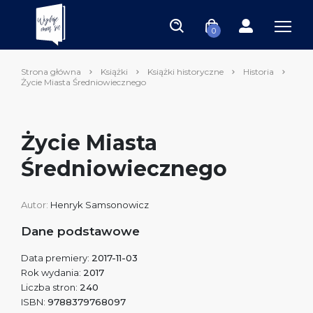
0
Strona główna
Książki
Książki historyczne
Historia
Życie Miasta Średniowiecznego
Życie Miasta
Średniowiecznego
Autor:
Henryk Samsonowicz
Dane podstawowe
Data premiery:
2017-11-03
Rok wydania:
2017
Liczba stron:
240
ISBN:
9788379768097