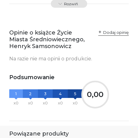
Rozwiń
Producent / Osoby
Wydawnictwo Poznańskie
odpowiedzialne za
Sp. z o.o.
zgodność produktu z
ul. Fredry 8
przepisami:
61-701 Poznań
Opinie o książce Życie
Polska
Dodaj opinię
kontakt@wydajenamsie.pl
Miasta Średniowiecznego,
+48 61 623 38 38
Henryk Samsonowicz
Ostrzeżenia oraz
Załącznik PDF
Na razie nie ma opinii o produkcie.
informacje dotyczące
bezpieczeństwa:
Podsumowanie
0,00
1
2
3
4
5
x0
x0
x0
x0
x0
Powiązane produkty