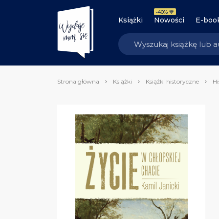
-40% 💙
Książki
Nowości
E-boo
Strona główna
Książki
Książki historyczne
Hi