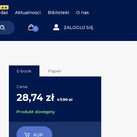
 🔥🔥
daż
Aktualności
Biblioteki
O nas
ZALOGUJ SIĘ
0
E-book
Papier
Cena:
28,74 zł
47,90 zł
Produkt dostępny
KUP