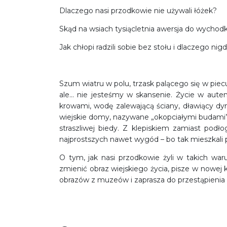
Dlaczego nasi przodkowie nie używali łóżek?
Skąd na wsiach tysiącletnia awersja do wycho
Jak chłopi radzili sobie bez stołu i dlaczego nigd
Szum wiatru w polu, trzask palącego się w piec
ale… nie jesteśmy w skansenie. Życie w auten
krowami, wodę zalewającą ściany, dławiący dym
wiejskie domy, nazywane „okopciałymi budami”, 
straszliwej biedy. Z klepiskiem zamiast po
najprostszych nawet wygód – bo tak mieszkali pr
O tym, jak nasi przodkowie żyli w takich war
zmienić obraz wiejskiego życia, pisze w nowej
obrazów z muzeów i zaprasza do przestąpienia 