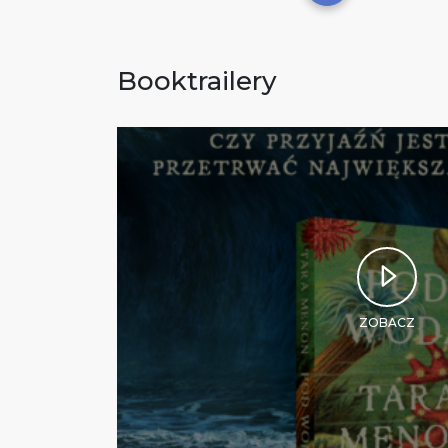
Booktrailery
ZOBACZ