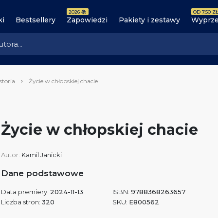
2026 📚
OD 7.50 ZŁ
ki
Bestsellery
Zapowiedzi
Pakiety i zestawy
Wyprze
storia
Życie w chłopskiej chacie
Życie w chłopskiej chacie
Autor:
Kamil Janicki
Dane podstawowe
Data premiery:
2024-11-13
ISBN:
9788368263657
Liczba stron:
320
SKU:
E800562