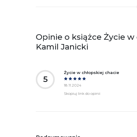
Producent / Osoby odpowiedzialne za
Wy
zgodność produktu z przepisami:
ul.
61
Po
ko
+4
Opinie o książce Życie w 
Ostrzeżenia oraz informacje dotyczące
Za
Kamil Janicki
bezpieczeństwa:
Życie w chłopskiej chacie
5
18.11.2024
Skopiuj link do opinii