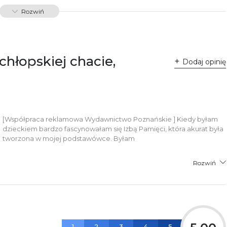
dawnictwo Poznańskie Sp. z o.o.
Rozwiń
 Fredry 8
-701 Poznań
lska
ntakt@wydajenamsie.pl
8 61 623 38 38
chłopskiej chacie,
Dodaj opinię
łącznik PDF
[Współpraca reklamowa Wydawnictwo Poznańskie ] Kiedy byłam
dzieckiem bardzo fascynowałam się Izbą Pamięci, która akurat była
tworzona w mojej podstawówce. Byłam
Rozwiń
1
2
3
4
5