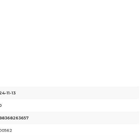
24-11-13
0
88368263657
00562