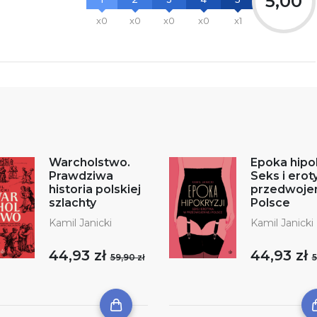
5,00
x0
x0
x0
x0
x1
Warcholstwo.
Epoka hipok
Prawdziwa
Seks i erot
historia polskiej
przedwoje
szlachty
Polsce
Kamil Janicki
Kamil Janicki
44,93 zł
44,93 zł
59,90 zł
5