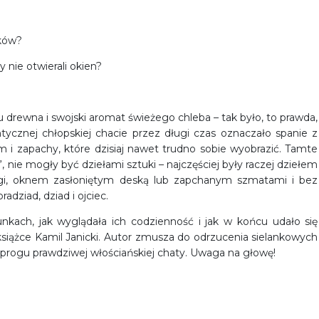
dków?
y nie otwierali okien?
u drewna i swojski aromat świeżego chleba – tak było, to prawda,
tycznej chłopskiej chacie przez długi czas oznaczało spanie z
 i zapachy, które dzisiaj nawet trudno sobie wyobrazić. Tamte
nie mogły być dziełami sztuki – najczęściej były raczej dziełem
dłogi, oknem zasłoniętym deską lub zapchanym szmatami i bez
adziad, dziad i ojciec.
unkach, jak wyglądała ich codzienność i jak w końcu udało się
 książce Kamil Janicki. Autor zmusza do odrzucenia sielankowych
progu prawdziwej włościańskiej chaty. Uwaga na głowę!