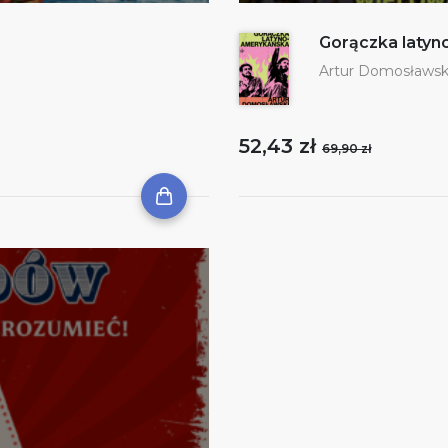
Gorączka laty
Artur Domosławsk
52,43 zł
69,90 zł