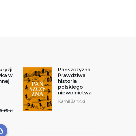
ryzji.
Pańszczyzna.
yka w
Prawdziwa
nnej
historia
polskiego
niewolnictwa
Kamil Janicki
9,90 zł