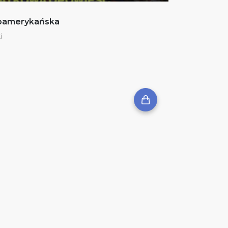
noamerykańska
i