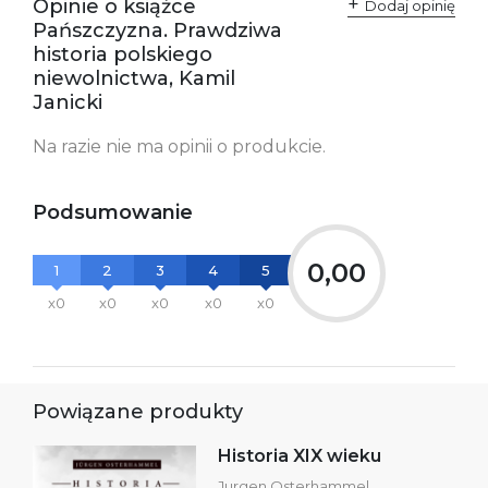
Opinie o książce
Polska
Dodaj opinię
kontakt@wydajenamsie.pl
Pańszczyzna. Prawdziwa
+48 61 623 38 38
historia polskiego
niewolnictwa, Kamil
Ostrzeżenia oraz
Załącznik PDF
Janicki
informacje dotyczące
bezpieczeństwa:
Na razie nie ma opinii o produkcie.
Podsumowanie
0,00
1
2
3
4
5
x0
x0
x0
x0
x0
Powiązane produkty
Historia XIX wieku
Jurgen Osterhammel