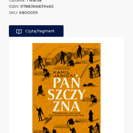
Oprawa:
Twarda
ISBN:
9788366839465
SKU:
K800059
Czytaj fragment