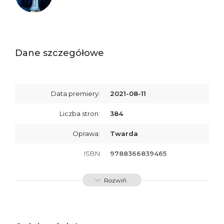
Dane szczegółowe
Data premiery:
2021-08-11
Liczba stron:
384
Oprawa:
Twarda
ISBN
9788366839465
SKU:
K800059
Rozwiń
Producent / Osoby
Wydawnictwo Poznańskie
odpowiedzialne za
Sp. z o.o.
zgodność produktu z
ul. Fredry 8
przepisami:
61-701 Poznań