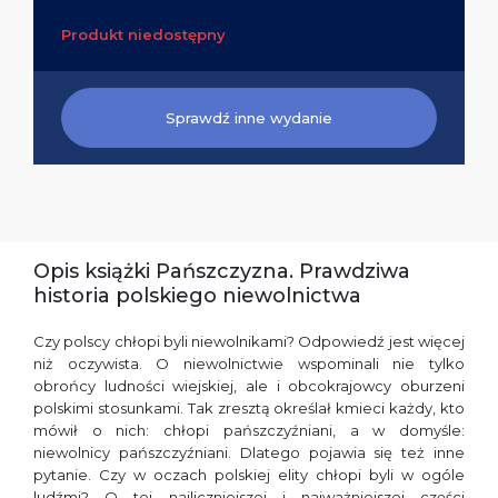
Produkt niedostępny
Sprawdź inne wydanie
Opis książki Pańszczyzna. Prawdziwa
historia polskiego niewolnictwa
Czy polscy chłopi byli niewolnikami? Odpowiedź jest więcej
niż oczywista. O niewolnictwie wspominali nie tylko
obrońcy ludności wiejskiej, ale i obcokrajowcy oburzeni
polskimi stosunkami. Tak zresztą określał kmieci każdy, kto
mówił o nich: chłopi pańszczyźniani, a w domyśle:
niewolnicy pańszczyźniani. Dlatego pojawia się też inne
pytanie. Czy w oczach polskiej elity chłopi byli w ogóle
ludźmi? O tej najliczniejszej i najważniejszej części