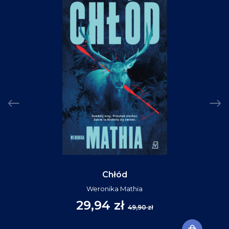
Chłód
Weronika Mathia
29,94 zł
49,90 zł