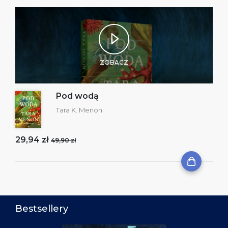
ZOBACZ
Pod wodą
Tara K. Menon
29,94 zł
49,90 zł
Bestsellery