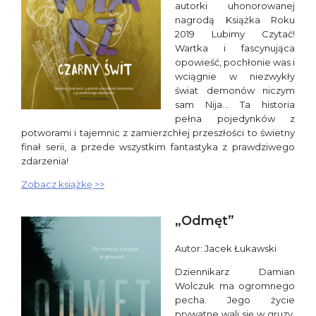
autorki uhonorowanej
nagrodą Książka Roku
2019 Lubimy Czytać!
Wartka i fascynująca
opowieść, pochłonie was i
wciągnie w niezwykły
świat demonów niczym
sam Nija… Ta historia
pełna pojedynków z
potworami i tajemnic z zamierzchłej przeszłości to świetny
finał serii, a przede wszystkim fantastyka z prawdziwego
zdarzenia!
Zobacz książkę >>
„Odmęt”
Autor: Jacek Łukawski
Dziennikarz Damian
Wolczuk ma ogromnego
pecha. Jego życie
prywatne wali się w gruzy,