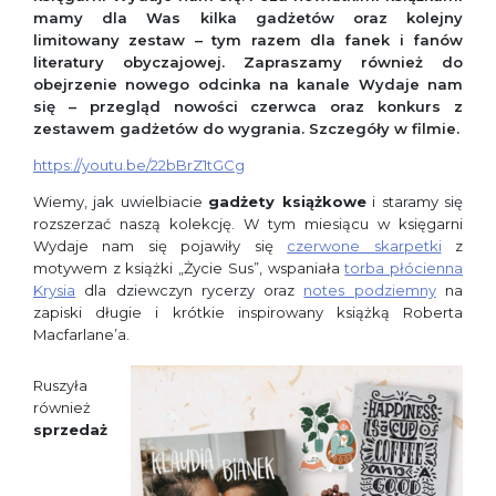
mamy dla Was kilka gadżetów oraz kolejny
limitowany zestaw – tym razem dla fanek i fanów
literatury obyczajowej. Zapraszamy również do
obejrzenie nowego odcinka na kanale Wydaje nam
się – przegląd nowości czerwca oraz konkurs z
zestawem gadżetów do wygrania. Szczegóły w filmie.
https://youtu.be/22bBrZ1tGCg
Wiemy, jak uwielbiacie
gadżety książkowe
i staramy się
rozszerzać naszą kolekcję. W tym miesiącu w księgarni
Wydaje nam się pojawiły się
czerwone skarpetki
z
motywem z książki „Życie Sus”, wspaniała
torba płócienna
Krysia
dla dziewczyn rycerzy oraz
notes podziemny
na
zapiski długie i krótkie inspirowany książką Roberta
Macfarlane’a.
Ruszyła
również
sprzedaż