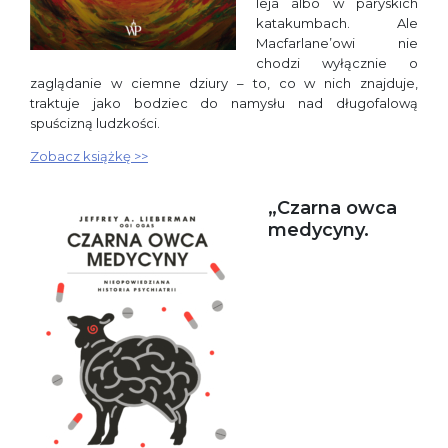
leja albo w paryskich
katakumbach. Ale
Macfarlane’owi nie
chodzi wyłącznie o
zaglądanie w ciemne dziury – to, co w nich znajduje,
traktuje jako bodziec do namysłu nad długofalową
spuścizną ludzkości.
Zobacz książkę >>
„Czarna owca
medycyny.