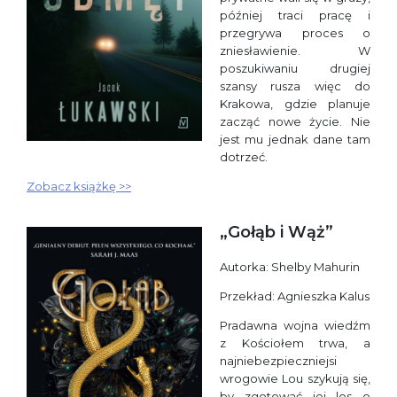
później traci pracę i
przegrywa proces o
zniesławienie. W
poszukiwaniu drugiej
szansy rusza więc do
Krakowa, gdzie planuje
zacząć nowe życie. Nie
jest mu jednak dane tam
dotrzeć.
Zobacz książkę >>
„Gołąb i Wąż”
Autorka: Shelby Mahurin
Przekład: Agnieszka Kalus
Pradawna wojna wiedźm
z Kościołem trwa, a
najniebezpieczniejsi
wrogowie Lou szykują się,
by zgotować jej los o