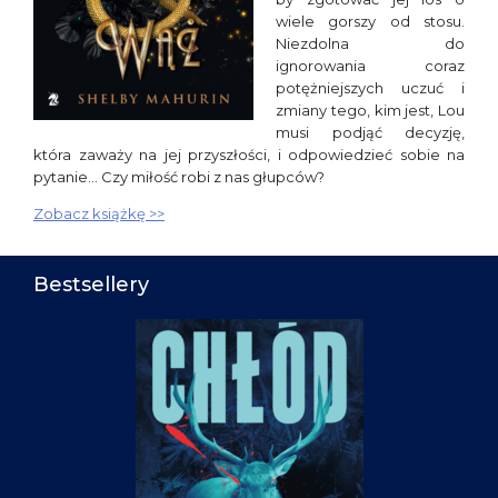
wiele gorszy od stosu.
Niezdolna do
ignorowania coraz
potężniejszych uczuć i
zmiany tego, kim jest, Lou
musi podjąć decyzję,
która zaważy na jej przyszłości, i odpowiedzieć sobie na
pytanie… Czy miłość robi z nas głupców?
Zobacz książkę >>
Bestsellery