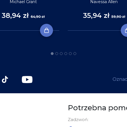
Michael Grant
Navessa Allen
38,94 zł
35,94 zł
64,90 zł
59,90 zł
Oznacz
Potrzebna pom
Zadzwoń: