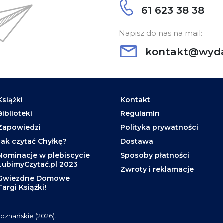
61 623 38 38
Napisz do nas na mail:
kontakt@wyda
Książki
Kontakt
Biblioteki
Regulamin
Zapowiedzi
Polityka prywatności
Jak czytać Chyłkę?
Dostawa
Nominacje w plebiscycie
Sposoby płatności
LubimyCzytać.pl 2023
Zwroty i reklamacje
Gwiezdne Domowe
Targi Książki!
oznańskie (2026).