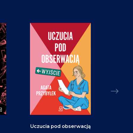
Uczucia pod obserwacją
Niebo w ko