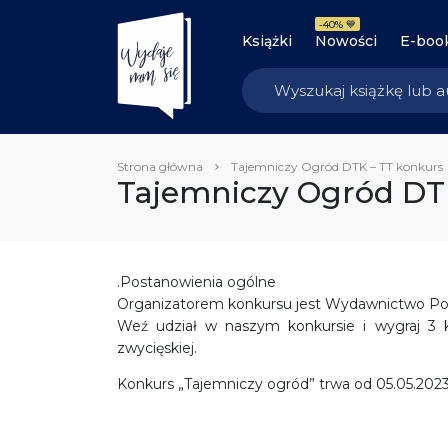
-40% 💙
Książki
Nowości
E-boo
Strona główna
Tajemniczy Ogród DTK – TT konkurs
Tajemniczy Ogród DT
.Postanowienia ogólne
Organizatorem konkursu jest Wydawnictwo Pozn
Weź udział w naszym konkursie i wygraj 3 ks
zwycięskiej.
Konkurs „Tajemniczy ogród” trwa od 05.05.2023