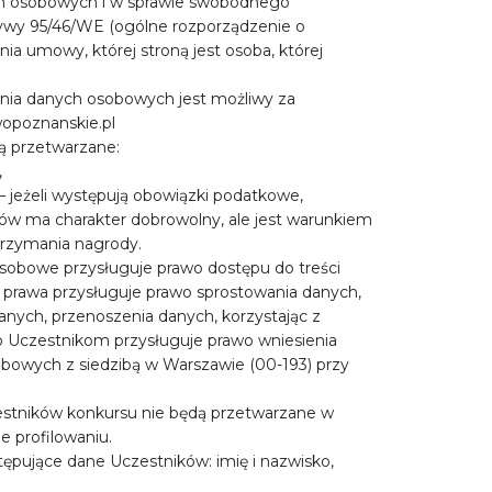
ch osobowych i w sprawie swobodnego
tywy 95/46/WE (ogólne rozporządzenie o
ia umowy, której stroną jest osoba, której
nia danych osobowych jest możliwy za
opoznanskie.pl
ą przetwarzane:
,
 jeżeli występują obowiązki podatkowe,
ów ma charakter dobrowolny, ale jest warunkiem
trzymania nagrody.
osobowe przysługuje prawo dostępu do treści
 prawa przysługuje prawo sprostowania danych,
anych, przenoszenia danych, korzystając z
Uczestnikom przysługuje prawo wniesienia
bowych z siedzibą w Warszawie (00-193) przy
zestników konkursu nie będą przetwarzane w
 profilowaniu.
tępujące dane Uczestników: imię i nazwisko,