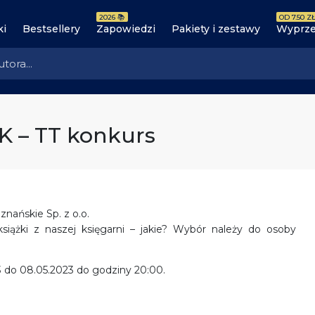
2026 📚
OD 7.50 ZŁ
ki
Bestsellery
Zapowiedzi
Pakiety i zestawy
Wyprze
K – TT konkurs
ańskie Sp. z o.o.
iążki z naszej księgarni – jakie? Wybór należy do osoby
 do 08.05.2023 do godziny 20:00.