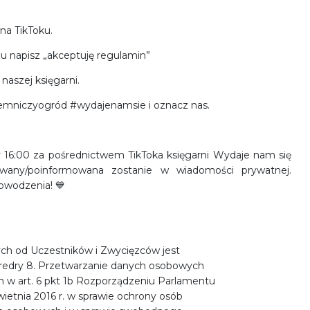
na TikToku.
u napisz „akceptuję regulamin”
 naszej księgarni.
ajemniczyogród #wydajenamsie i oznacz nas.
 16:00 za pośrednictwem TikToka księgarni Wydaje nam się
owany/poinformowana zostanie w wiadomości prywatnej.
owodzenia! 💙
ch od Uczestników i Zwycięzców jest
Fredry 8. Przetwarzanie danych osobowych
h w art. 6 pkt 1b Rozporządzeniu Parlamentu
wietnia 2016 r. w sprawie ochrony osób