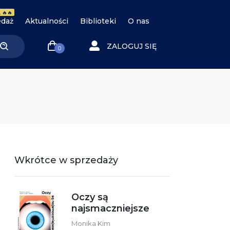
 🔥🔥
daż
Aktualności
Biblioteki
O nas
ZALOGUJ SIĘ
0
Wkrótce w sprzedaży
Oczy są
najsmaczniejsze
Monika Kim