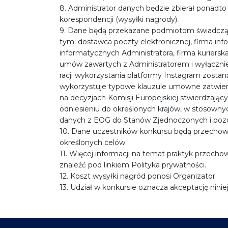
8. Administrator danych będzie zbierał ponadt
korespondencji (wysyłki nagrody).
9. Dane będą przekazane podmiotom świadczący
tym: dostawca poczty elektronicznej, firma in
informatycznych Administratora, firma kuriers
umów zawartych z Administratorem i wyłącznie
racji wykorzystania platformy Instagram zostan
wykorzystuje typowe klauzule umowne zatwierdz
na decyzjach Komisji Europejskiej stwierdzają
odniesieniu do określonych krajów, w stosowny
danych z EOG do Stanów Zjednoczonych i pozo
10. Dane uczestników konkursu będą przechowy
określonych celów.
11. Więcej informacji na temat praktyk przech
znaleźć pod linkiem Polityka prywatności.
12. Koszt wysyłki nagród ponosi Organizator.
13. Udział w konkursie oznacza akceptację nini