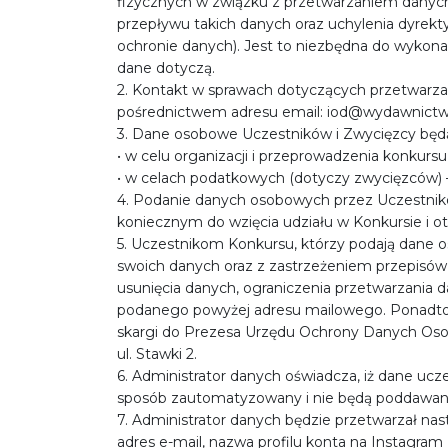
fizycznych w związku z przetwarzaniem dany
przepływu takich danych oraz uchylenia dyrek
ochronie danych). Jest to niezbędna do wykonan
dane dotyczą.
2. Kontakt w sprawach dotyczących przetwarza
pośrednictwem adresu email: iod@wydawnictw
3. Dane osobowe Uczestników i Zwycięzcy będ
• w celu organizacji i przeprowadzenia konkursu
• w celach podatkowych (dotyczy zwycięzców) –
4. Podanie danych osobowych przez Uczestnik
koniecznym do wzięcia udziału w Konkursie i o
5. Uczestnikom Konkursu, którzy podają dane 
swoich danych oraz z zastrzeżeniem przepisów
usunięcia danych, ograniczenia przetwarzania d
podanego powyżej adresu mailowego. Ponadto 
skargi do Prezesa Urzędu Ochrony Danych Oso
ul. Stawki 2.
6. Administrator danych oświadcza, iż dane uc
sposób zautomatyzowany i nie będą poddawane
7. Administrator danych będzie przetwarzał nas
adres e-mail, nazwa profilu konta na Instagram