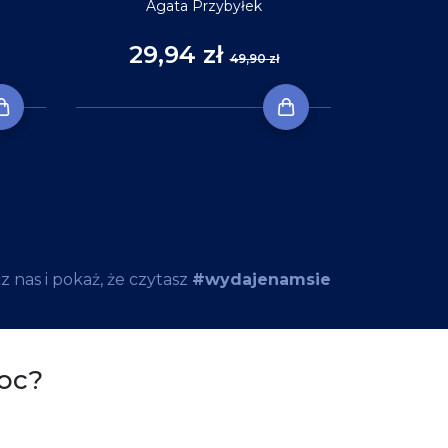
Agata Przybyłek
29,94 zł
35
49,90 zł
 nas i pokaż, że czytasz
#wydajenamsie
oc?