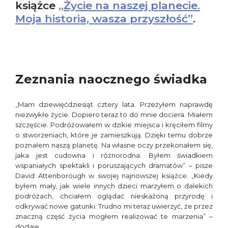
książce
„Życie na naszej planecie.
Moja historia, wasza przyszłość”
.
Zeznania naocznego świadka
„Mam dziewięćdziesiąt cztery lata. Przeżyłem naprawdę
niezwykłe życie. Dopiero teraz to do mnie dociera. Miałem
szczęście. Podróżowałem w dzikie miejsca i kręciłem filmy
o stworzeniach, które je zamieszkują. Dzięki temu dobrze
poznałem naszą planetę. Na własne oczy przekonałem się,
jaka jest cudowna i różnorodna. Byłem świadkiem
wspaniałych spektakli i poruszających dramatów” – pisze
David Attenborough w swojej najnowszej książce. „Kiedy
byłem mały, jak wiele innych dzieci marzyłem o dalekich
podróżach, chciałem oglądać nieskażoną przyrodę i
odkrywać nowe gatunki. Trudno mi teraz uwierzyć, że przez
znaczną część życia mogłem realizować te marzenia” –
dodaje.