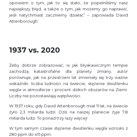
opowiem o tym, jak to się stało, że popełniliśmy nasz
największy błąd, a także o tym, jak możemy go naprawić,
jeśli natychmiast zaczniemy działać” – zapowiada David
Attenborough.
1937 vs. 2020
Żeby dobrze zobrazować, w jak błyskawicznym tempie
zachodzą katastrofalne dla planety zmiany, autor
porównuje, jak na przestrzeni lat zmieniały się trzy ważne
wskaźniki: liczba ludności na świecie, stężenie dwutlenku
węgla w atmosferze i procent dzikich obszarów na Ziemi.
Liczby nie pozostawiają wątpliwości.
W 1937 roku, gdy David Attenborough miał 11 lat, na świecie
żyło 2,3 miliarda ludzi. Dziś na naszej planecie żyje 7,8
miliarda ludzi. To ponad trzy razy więcej!
W tym samym czasie stężenie dwutlenku węgla wzrosło z
280 ppm do 415 ppm.