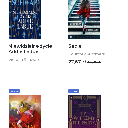
Niewidzialne życie
Sadie
Addie LaRue
Courtney Summers
Victoria Schwab
27,67 zł
36,90 zł
SERIA
SERIA