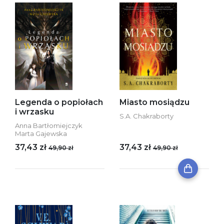
Legenda o popiołach
Miasto mosiądzu
i wrzasku
S.A. Chakraborty
Anna Bartłomiejczyk
Marta Gajewska
37,43 zł
37,43 zł
49,90 zł
49,90 zł