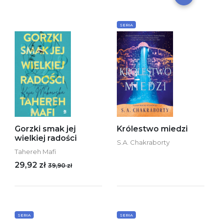
SERIA
Gorzki smak jej
Królestwo miedzi
wielkiej radości
S.A. Chakraborty
Tahereh Mafi
29,92 zł
39,90 zł
SERIA
SERIA