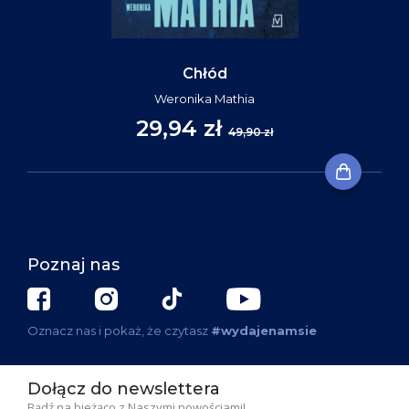
Chłód
Weronika Mathia
29,94 zł
49,90 zł
Poznaj nas
Oznacz nas i pokaż, że czytasz
#wydajenamsie
Dołącz do newslettera
Bądź na bieżąco z Naszymi nowościami!