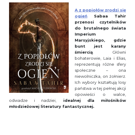
A z popiołów zrodzi się
ogień
Sabaa Tahir
przenosi czytelników
do brutalnego świata
Imperium
Marsyjskiego, gdzie
bunt jest karany
śmiercią
. Główni
bohaterowie, Laia i Elias,
reprezentują różne sfery
społeczne – ona
niewolniczka, on żołnierz.
Ich wybory kształtują losy
państwa w tej pełnej akcji
opowieści o walce,
odwadze i nadziei,
idealnej dla miłośników
młodzieżowej literatury fantastycznej.