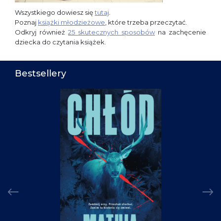
Wszystkiego dowiesz się
tutaj
.
Poznaj
książki młodzieżowe
, które trzeba przeczytać.
Odkryj również
25 skutecznych sposobów
na zachęcenie
dziecka do czytania książek.
Bestsellery