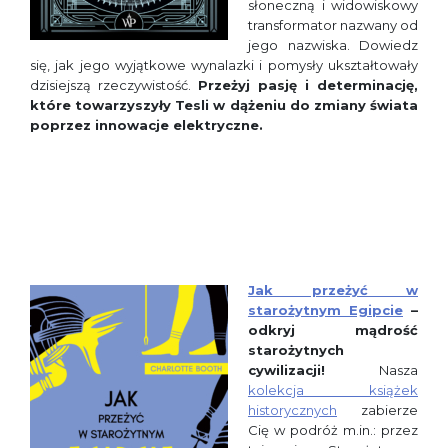
słoneczną i widowiskowy
transformator nazwany od
jego nazwiska. Dowiedz
się, jak jego wyjątkowe wynalazki i pomysły ukształtowały
dzisiejszą rzeczywistość.
Przeżyj pasję i determinację,
które towarzyszyły Tesli w dążeniu do zmiany świata
poprzez innowacje elektryczne.
Jak przeżyć w
starożytnym Egipcie
–
odkryj mądrość
starożytnych
cywilizacji!
Nasza
kolekcja książek
historycznych
zabierze
Cię w podróż m.in.: przez