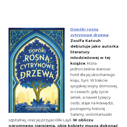
Dopóki rosną
cytrynowe drzewa
Zoulfa Katouh
debiutuje jako autorka
literatury
młodzieżowej w tej
książce
, która
jednocześnie stanowi
hołd dla jej ukochanego
kraju, Syrii. W trakcie
syryjskiej wojny domowej,
w czasach, gdy życie
setek, a nawet tysięcy
osób, staje na krawędzi,
poznajemy historię
Salamy, wolontariuszki
szpitalnej, oraz jej przyjaciółki Layli.
W obliczu
ogromnego cierpienia, obie kobiety muszą dokonać