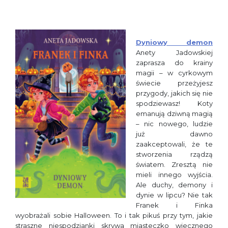
Dyniowy demon
Anety Jadowskiej
zaprasza do krainy
magii – w cyrkowym
świecie przeżyjesz
przygody, jakich się nie
spodziewasz! Koty
emanują dziwną magią
– nic nowego, ludzie
już dawno
zaakceptowali, że te
stworzenia rządzą
światem. Zresztą nie
mieli innego wyjścia.
Ale duchy, demony i
dynie w lipcu? Nie tak
Franek i Finka
wyobrażali sobie Halloween. To i tak pikuś przy tym, jakie
straszne niespodzianki skrywa miasteczko wiecznego