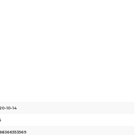
20-10-14
6
88366553569