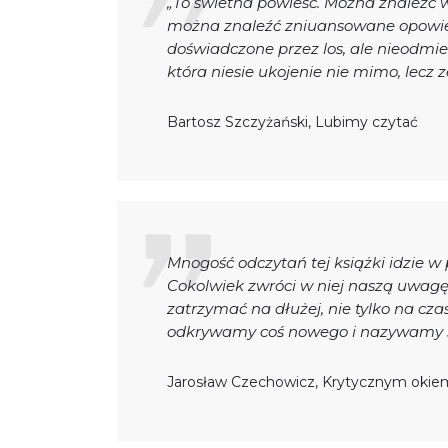
„To świetna powieść. Można znaleźć w 
można znaleźć zniuansowane opowieśc
doświadczone przez los, ale nieodmi
która niesie ukojenie nie mimo, lecz 
Bartosz Szczyżański, Lubimy czytać
Mnogość odczytań tej książki idzie w 
Cokolwiek zwróci w niej naszą uwagę
zatrzymać na dłużej, nie tylko na cza
odkrywamy coś nowego i nazywamy sw
Jarosław Czechowicz, Krytycznym okie