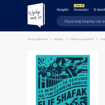
-40% 💙
Książki
Nowości
E-boo
Strona główna
Książki
Literatura piękna
Lit