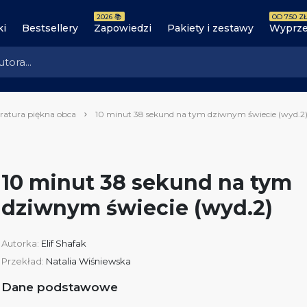
2026 📚
OD 7.50 ZŁ
ki
Bestsellery
Zapowiedzi
Pakiety i zestawy
Wyprze
eratura piękna obca
10 minut 38 sekund na tym dziwnym świecie (wyd.2
10 minut 38 sekund na tym
dziwnym świecie (wyd.2)
Autorka:
Elif Shafak
Przekład:
Natalia Wiśniewska
Dane podstawowe