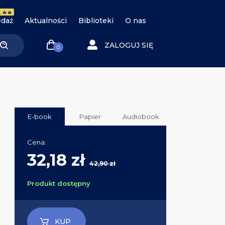
 🔥🔥
daż
Aktualności
Biblioteki
O nas
ZALOGUJ SIĘ
0
)
E-book
Papier
Audiobook
Cena:
32,18 zł
42,90 zł
Produkt dostępny
KUP