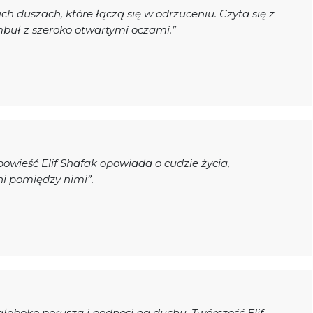
ich duszach, które łączą się w odrzuceniu. Czyta się z
buł z szeroko otwartymi oczami.”
owieść Elif Shafak opowiada o cudzie życia,
ni pomiędzy nimi”.
głęboko porusza i podnosi na duchu. Twórczość Elif