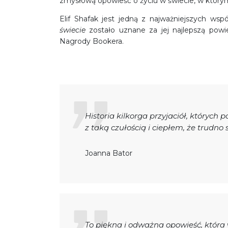
zmysłową opowieść o życiu w świecie, w którym 
Elif Shafak jest jedną z najważniejszych wsp
świecie
zostało uznane za jej najlepszą powie
Nagrody Bookera.
Historia kilkorga przyjaciół, których 
z taką czułością i ciepłem, że trudno 
Joanna Bator
To piękna i odważna opowieść, która 