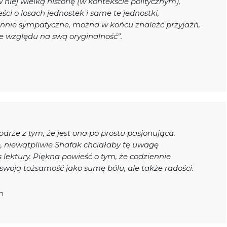
niej wielką historię (w kontekście politycznym),
i o losach jednostek i same te jednostki,
ennie sympatyczne, można w końcu znaleźć przyjaźń,
ze względu na swą oryginalność”.
parze z tym, że jest ona po prostu pasjonująca.
, niewątpliwie Shafak chciałaby tę uwagę
s lektury. Piękna powieść o tym, że codziennie
oją tożsamość jako sumę bólu, ale także radości.
m