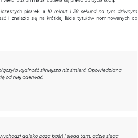
wielu ludziom nadal odbiera się prawo do bycia sobą.
ółczesnych pisarek, a
10 minut i 38 sekund na tym dziwnym
ść i znalazło się na krótkiej liście tytułów nominowanych do
połączyła lojalność silniejsza niż śmierć. Opowiedziana
się od niej oderwać.
wychodzi daleko poza baśń i sięga tam, gdzie sięga