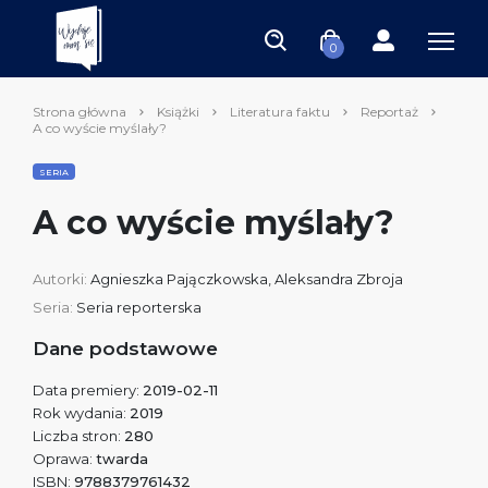
0
Strona główna
Książki
Literatura faktu
Reportaż
A co wyście myślały?
SERIA
A co wyście myślały?
Autorki:
Agnieszka Pajączkowska
,
Aleksandra Zbroja
Seria:
Seria reporterska
Dane podstawowe
Data premiery:
2019-02-11
Rok wydania:
2019
Liczba stron:
280
Oprawa:
twarda
ISBN:
9788379761432