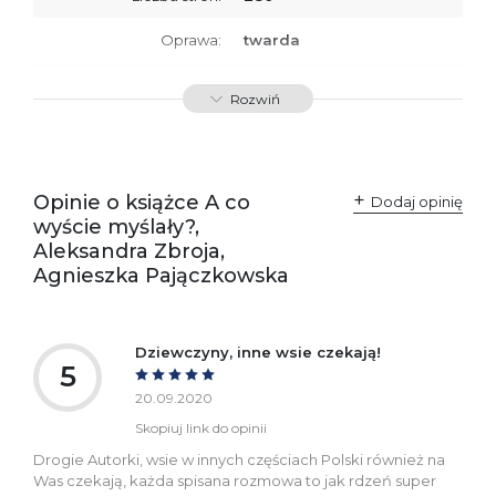
Oprawa:
twarda
ISBN
9788379761432
Rozwiń
SKU:
K734093
Producent / Osoby
Wydawnictwo Poznańskie
odpowiedzialne za
Sp. z o.o.
Opinie o książce A co
Dodaj opinię
zgodność produktu z
ul. Fredry 8
wyście myślały?,
przepisami:
61-701 Poznań
Polska
Aleksandra Zbroja,
kontakt@wydajenamsie.pl
Agnieszka Pajączkowska
+48 61 623 38 38
Ostrzeżenia oraz
Załącznik PDF
informacje dotyczące
Dziewczyny, inne wsie czekają!
bezpieczeństwa:
5
20.09.2020
Skopiuj link do opinii
Drogie Autorki, wsie w innych częściach Polski również na
Was czekają, każda spisana rozmowa to jak rdzeń super