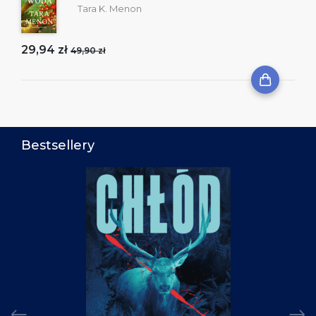
Tara K. Menon
29,94 zł
49,90 zł
Bestsellery