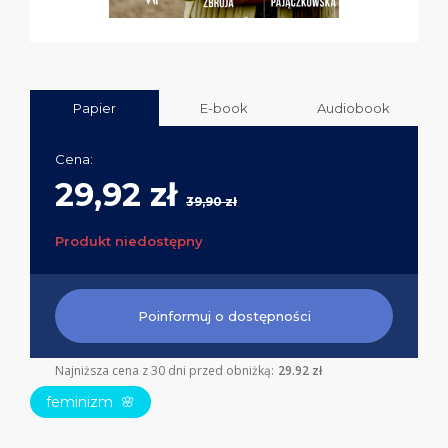
Papier
E-book
Audiobook
Cena:
29,92 zł
39,90 zł
Produkt niedostępny
Poinformuj o dostępności
Najniższa cena z 30 dni przed obniżką:
29.92 zł
feminizm
🌸