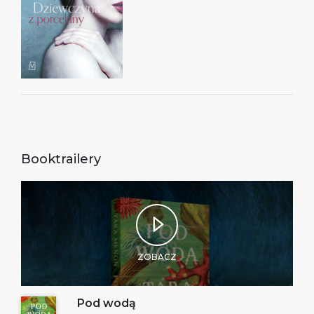
Booktrailery
ZOBACZ
Pod wodą