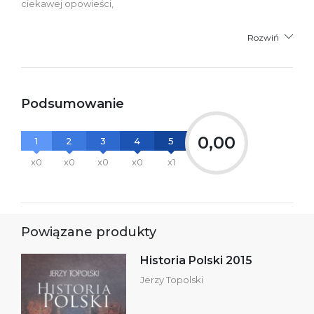
ciekawej opowieści,
Rozwiń
Podsumowanie
0,00
1
2
3
4
5
x0
x0
x0
x0
x1
Powiązane produkty
Historia Polski 2015
Jerzy Topolski