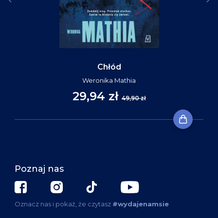
Chłód
Weronika Mathia
29,94 zł
49,90 zł
Poznaj nas
Oznacz nas i pokaż, że czytasz
#wydajenamsie