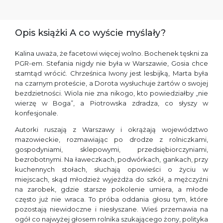
Opis książki A co wyście myślały?
Kalina uważa, że facetowi więcej wolno. Bochenek tęskni za
PGR-em. Stefania nigdy nie była w Warszawie, Gosia chce
stamtąd wrócić. Chrześnica Iwony jest lesbijką, Marta była
na czarnym proteście, a Dorota wysłuchuje żartów o swojej
bezdzietności. Wiola nie zna nikogo, kto powiedziałby „nie
wierzę w Boga”, a Piotrowska zdradza, co słyszy w
konfesjonale.
Autorki ruszają z Warszawy i okrążają województwo
mazowieckie, rozmawiając po drodze z rolniczkami,
gospodyniami, sklepowymi, przedsiębiorczyniami,
bezrobotnymi. Na ławeczkach, podwórkach, gankach, przy
kuchennych stołach, słuchają opowieści o życiu w
miejscach, skąd młodzież wyjeżdża do szkół, a mężczyźni
na zarobek, gdzie starsze pokolenie umiera, a młode
często już nie wraca. To próba oddania głosu tym, które
pozostają niewidoczne i niesłyszane. Wieś przemawia na
ogół co najwyżej głosem rolnika szukającego żony, polityka