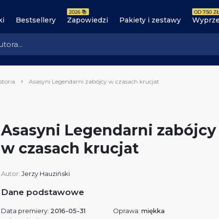
2026 📚
OD 7.50 ZŁ
ki
Bestsellery
Zapowiedzi
Pakiety i zestawy
Wyprze
storia
Asasyni Legendarni zabójcy w czasach krucjat
Asasyni Legendarni zabójcy
w czasach krucjat
Autor:
Jerzy Hauziński
Dane podstawowe
Data premiery:
2016-05-31
Oprawa:
miękka