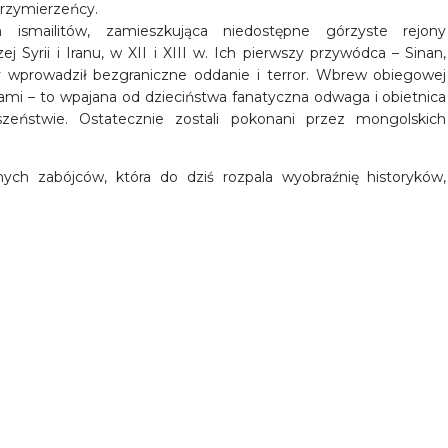
sprzymierzeńcy.
ismailitów, zamieszkująca niedostępne górzyste rejony
j Syrii i Iranu, w XII i XIII w. Ich pierwszy przywódca – Sinan,
 wprowadził bezgraniczne oddanie i terror. Wbrew obiegowej
ykami – to wpajana od dzieciństwa fanatyczna odwaga i obietnica
zeństwie. Ostatecznie zostali pokonani przez mongolskich
ych zabójców, która do dziś rozpala wyobraźnię historyków,