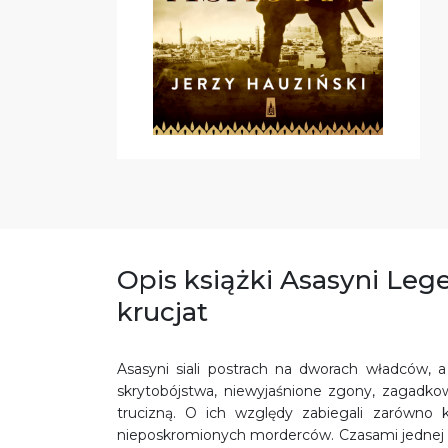
Opis książki Asasyni Leg
krucjat
Asasyni siali postrach na dworach władców, 
skrytobójstwa, niewyjaśnione zgony, zagadkowe
trucizną. O ich względy zabiegali zarówno kr
nieposkromionych morderców. Czasami jednej lu