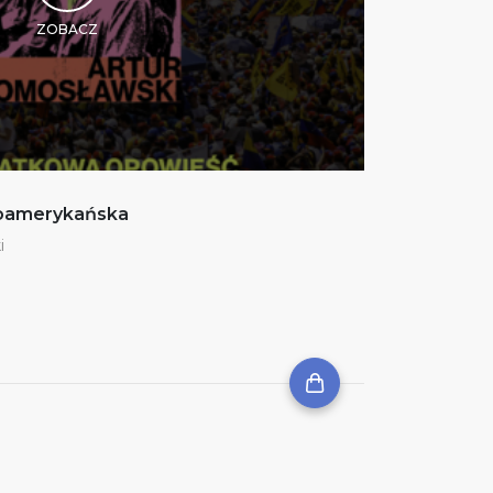
ZOBACZ
noamerykańska
i