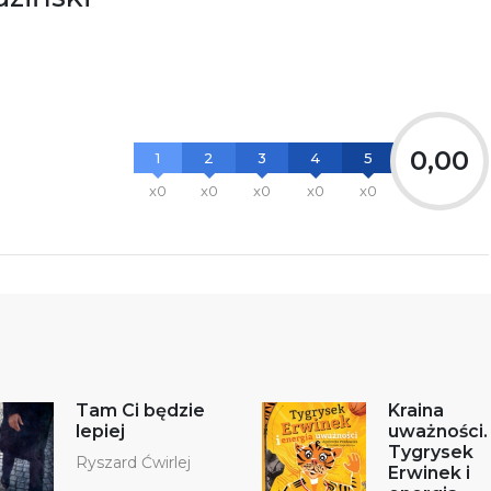
8 61 623 38 38
łącznik PDF
0,00
1
2
3
4
5
x0
x0
x0
x0
x0
Tam Ci będzie
Kraina
lepiej
uważności.
Tygrysek
Ryszard Ćwirlej
Erwinek i