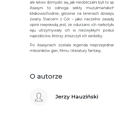
ale łatwo domyślić się, jak nieobliczalni byli to 
Asasyni to odnoga sekty muzułmańskich 
bliskowschodnie, głównie na terenach dzisiejsze
zwany Starcem z Gór – jako naczelne zasady
opinii nieprawdą jest, że odurzano ich narkot
raju utrzymywały ich w niezwykłym posłus
najeźdźców, którzy zniszczyli ich siedziby.
Po Asasynach została legenda nieprzejednan
miłośników gier, filmu i literatury fantasy.
O autorze
Jerzy Hauziński