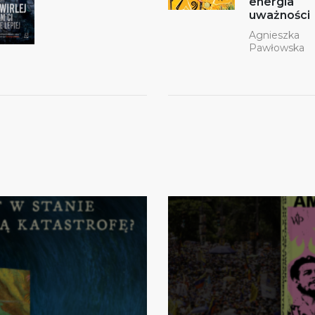
energia
uważności
Agnieszka
Pawłowska