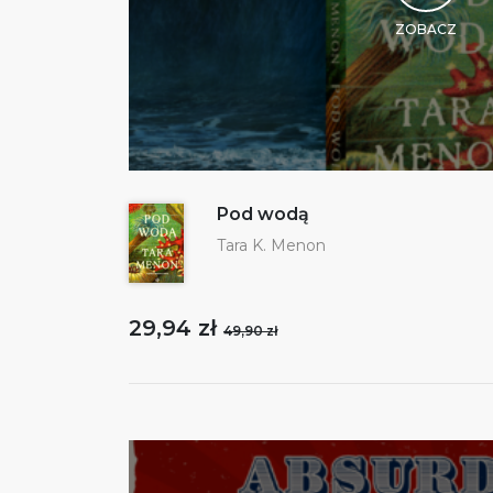
ZOBACZ
Pod wodą
Tara K. Menon
29,94 zł
49,90 zł