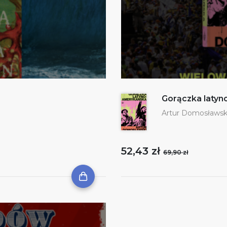
Gorączka laty
Artur Domosławsk
52,43 zł
69,90 zł