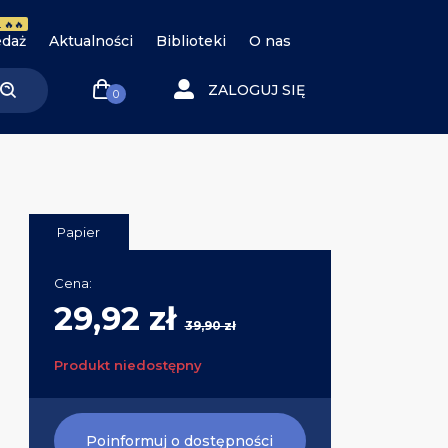
 🔥🔥
daż
Aktualności
Biblioteki
O nas
ZALOGUJ SIĘ
0
Papier
Cena:
29,92 zł
39,90 zł
Produkt niedostępny
Poinformuj o dostępności