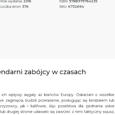
Rok wydania:
2016
ISBN:
9788379764235
Liczba stron:
376
SKU:
K732694
endarni zabójcy w czasach
a ich wpływy sięgały aż krańców Europy. Oskarżani o wszelkie
 zaginięcia, budzili przerażenie, posługując się kindżałem lub
zyżowcy, jak i kalifowie, śląc poselstwa dla zjednania sobie
b drugiej stronie udawało się zawrzeć z nimi taktyczny sojusz,