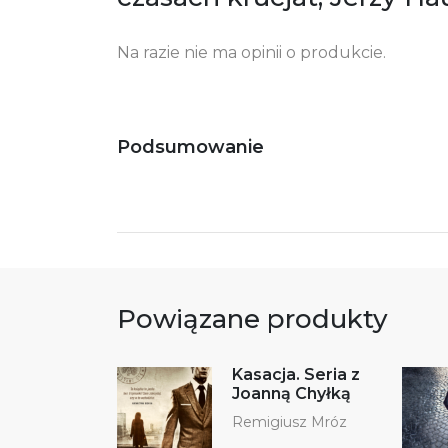
+4
Na razie nie ma opinii o produkcie.
Ostrzeżenia oraz informacje dotyczące
Za
bezpieczeństwa:
Podsumowanie
Powiązane produkty
Kasacja. Seria z
Joanną Chyłką
Remigiusz Mróz