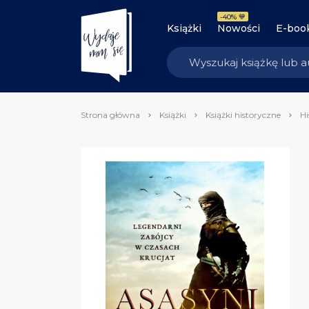
-40% 💙
Książki
Nowości
E-boo
Strona główna
Książki
Książki historyczne
Hi