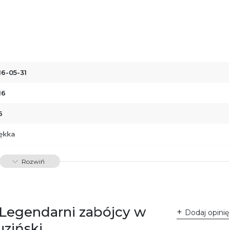
16-05-31
16
6
ękka
88379764235
Rozwiń
32694
dawnictwo Poznańskie Sp. z o.o.
 Fredry 8
 Legendarni zabójcy w
-701 Poznań
Dodaj opinię
lska
uziński
ntakt@wydajenamsie.pl