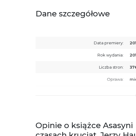
Dane szczegółowe
Data premiery:
20
Rok wydania:
20
Liczba stron:
37
Oprawa:
mi
ISBN
97
SKU:
K7
Producent / Osoby odpowiedzialne za
Wy
zgodność produktu z przepisami:
ul.
Opinie o książce Asasyni
61
Po
czasach krucjat, Jerzy Ha
ko