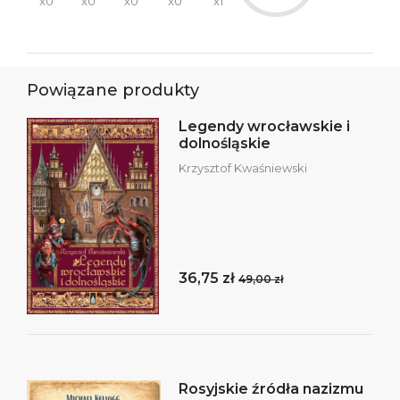
x0
x0
x0
x0
x1
Powiązane produkty
Legendy wrocławskie i
dolnośląskie
Krzysztof Kwaśniewski
36,75 zł
49,00 zł
Rosyjskie źródła nazizmu