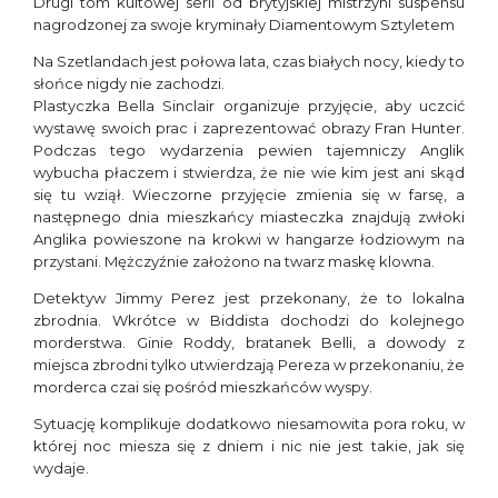
Drugi tom kultowej serii od brytyjskiej mistrzyni suspensu
nagrodzonej za swoje kryminały Diamentowym Sztyletem
Na Szetlandach jest połowa lata, czas białych nocy, kiedy to
słońce nigdy nie zachodzi.
Plastyczka Bella Sinclair organizuje przyjęcie, aby uczcić
wystawę swoich prac i zaprezentować obrazy Fran Hunter.
Podczas tego wydarzenia pewien tajemniczy Anglik
wybucha płaczem i stwierdza, że nie wie kim jest ani skąd
się tu wziął. Wieczorne przyjęcie zmienia się w farsę, a
następnego dnia mieszkańcy miasteczka znajdują zwłoki
Anglika powieszone na krokwi w hangarze łodziowym na
przystani. Mężczyźnie założono na twarz maskę klowna.
Detektyw Jimmy Perez jest przekonany, że to lokalna
zbrodnia. Wkrótce w Biddista dochodzi do kolejnego
morderstwa. Ginie Roddy, bratanek Belli, a dowody z
miejsca zbrodni tylko utwierdzają Pereza w przekonaniu, że
morderca czai się pośród mieszkańców wyspy.
Sytuację komplikuje dodatkowo niesamowita pora roku, w
której noc miesza się z dniem i nic nie jest takie, jak się
wydaje.