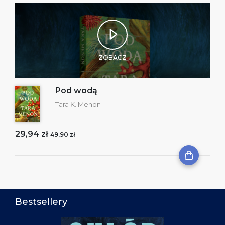
ZOBACZ
Pod wodą
Tara K. Menon
29,94 zł
49,90 zł
Bestsellery