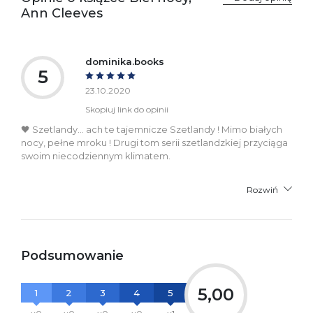
zgodność produktu z
ul. Fredry 8
Ann Cleeves
przepisami:
61-701 Poznań
Polska
kontakt@wydajenamsie.pl
+48 61 623 38 38
dominika.books
5
Ostrzeżenia oraz
Załącznik PDF
informacje dotyczące
23.10.2020
bezpieczeństwa:
Skopiuj link do opinii
🖤 Szetlandy... ach te tajemnicze Szetlandy ! Mimo białych
nocy, pełne mroku ! Drugi tom serii szetlandzkiej przyciąga
swoim niecodziennym klimatem.
Rozwiń
Podsumowanie
5,00
1
2
3
4
5