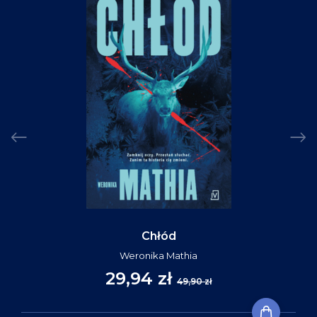
Chłód
Weronika Mathia
29,94 zł
49,90 zł