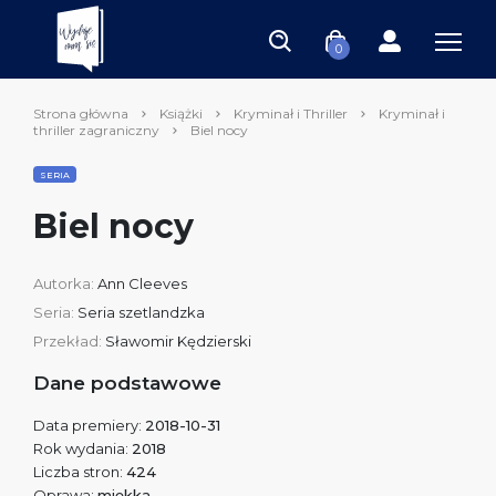
0
Strona główna
Książki
Kryminał i Thriller
Kryminał i
thriller zagraniczny
Biel nocy
SERIA
Biel nocy
Autorka:
Ann Cleeves
Seria:
Seria szetlandzka
Przekład:
Sławomir Kędzierski
Dane podstawowe
Data premiery:
2018-10-31
Rok wydania:
2018
Liczba stron:
424
Oprawa:
miękka