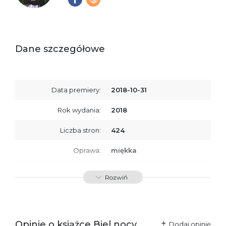
Dane szczegółowe
Data premiery:
2018-10-31
Rok wydania:
2018
Liczba stron:
424
Oprawa:
miękka
ISBN
9788379760763
Rozwiń
SKU:
K734060
Producent / Osoby
Wydawnictwo Poznańskie
odpowiedzialne za
Sp. z o.o.
Opinie o książce Biel nocy,
Dodaj opinię