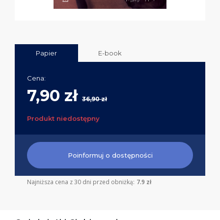
Papier
E-book
Cena:
7,90 zł
36,90 zł
Produkt niedostępny
Poinformuj o dostępności
Najniższa cena z 30 dni przed obniżką:
7.9 zł