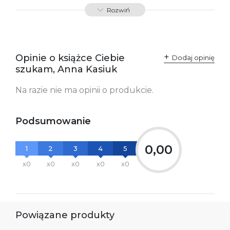
ISBN
9788366381599
Rozwiń
SKU:
K734204
Producent / Osoby
Wydawnictwo Poznańskie
odpowiedzialne za
Sp. z o.o.
Opinie o książce Ciebie
Dodaj opinię
zgodność produktu z
ul. Fredry 8
szukam, Anna Kasiuk
przepisami:
61-701 Poznań
Polska
kontakt@wydajenamsie.pl
Na razie nie ma opinii o produkcie.
+48 61 623 38 38
Ostrzeżenia oraz
Załącznik PDF
Podsumowanie
informacje dotyczące
bezpieczeństwa:
0,00
1
2
3
4
5
x0
x0
x0
x0
x0
Powiązane produkty