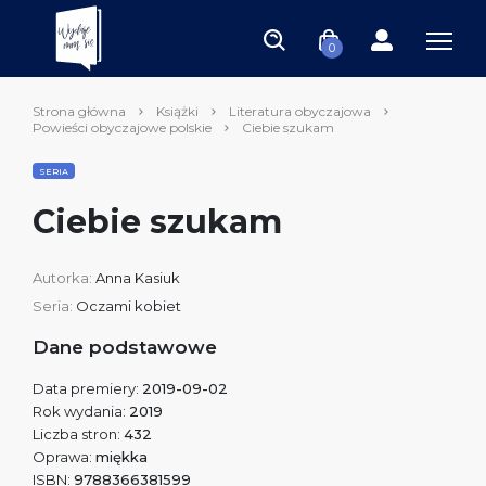
0
Strona główna
Książki
Literatura obyczajowa
Powieści obyczajowe polskie
Ciebie szukam
SERIA
Ciebie szukam
Autorka:
Anna Kasiuk
Seria:
Oczami kobiet
Dane podstawowe
Data premiery:
2019-09-02
Rok wydania:
2019
Liczba stron:
432
Oprawa:
miękka
ISBN:
9788366381599