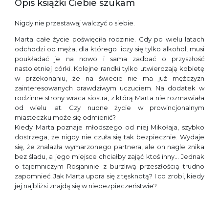
Opis książki Ciebie szukam
Nigdy nie przestawaj walczyć o siebie.
Marta całe życie poświęciła rodzinie. Gdy po wielu latach
odchodzi od męża, dla którego liczy się tylko alkohol, musi
poukładać je na nowo i sama zadbać o przyszłość
nastoletniej córki. Kolejne randki tylko utwierdzają kobietę
w przekonaniu, że na świecie nie ma już mężczyzn
zainteresowanych prawdziwym uczuciem. Na dodatek w
rodzinne strony wraca siostra, z którą Marta nie rozmawiała
od wielu lat. Czy nudne życie w prowincjonalnym
miasteczku może się odmienić?
Kiedy Marta poznaje młodszego od niej Mikołaja, szybko
dostrzega, że nigdy nie czuła się tak bezpiecznie. Wydaje
się, że znalazła wymarzonego partnera, ale on nagle znika
bez śladu, a jego miejsce chciałby zająć ktoś inny… Jednak
o tajemniczym Rosjaninie z burzliwą przeszłością trudno
zapomnieć. Jak Marta upora się z tęsknotą? I co zrobi, kiedy
jej najbliżsi znajdą się w niebezpieczeństwie?