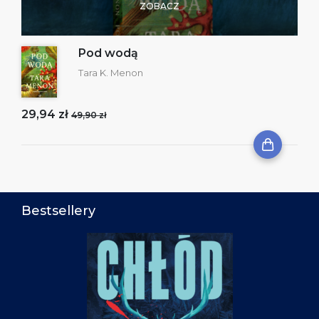
ZOBACZ
Pod wodą
Tara K. Menon
29,94 zł
49,90 zł
Bestsellery