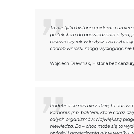
To nie tylko historia epidemii i umie
pretekstem do opowiedzenia o tym, ja
rasowe czy jak w krytycznych sytuacj
chorób wnioski mogą wyciągnąć nie ty
Wojciech Drewniak, Historia bez cenzur
Podobno co nas nie zabije, to nas wz
komórek (np. bakterii, które coraz czę
całych organizmów. Największą plagą d
niewiedza. Bo – choć może się to wy
otyłości i przejedzenia niż w wyniku 