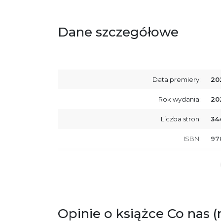
Dane szczegółowe
Data premiery:
20
Rok wydania:
20
Liczba stron:
34
ISBN:
97
SKU:
E2
Producent / Osoby odpowiedzialne za
Wy
zgodność produktu z przepisami:
ul.
61
Po
Opinie o książce Co nas (
ko
+4