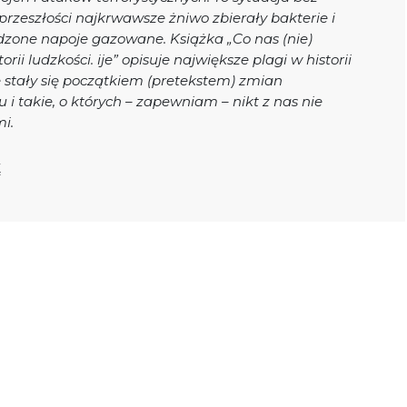
 przeszłości najkrwawsze żniwo zbierały bakterie i
łodzone napoje gazowane. Książka „Co nas (nie)
orii ludzkości. ije” opisuje największe plagi w historii
ne stały się początkiem (pretekstem) zmian
u i takie, o których – zapewniam – nikt z nas nie
mi.
Ę