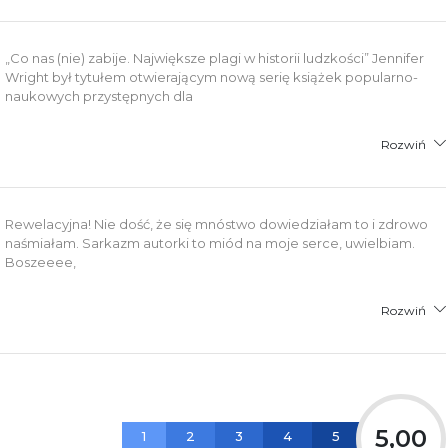
„Co nas (nie) zabije. Największe plagi w historii ludzkości” Jennifer
Wright był tytułem otwierającym nową serię książek popularno-
naukowych przystępnych dla
Rozwiń
Rewelacyjna! Nie dość, że się mnóstwo dowiedziałam to i zdrowo
naśmiałam. Sarkazm autorki to miód na moje serce, uwielbiam.
Boszeeee,
Rozwiń
5,00
1
2
3
4
5