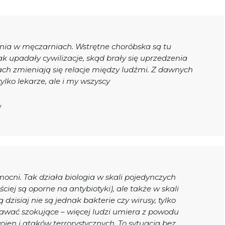
rania w męczarniach. Wstrętne choróbska są tu
k upadały cywilizacje, skąd brały się uprzedzenia
ach zmieniają się relacje między ludźmi. Z dawnych
lko lekarze, ale i my wszyscy
y
mocni. Tak działa biologia w skali pojedynczych
ściej są oporne na antybiotyki), ale także w skali
zisiaj nie są jednak bakterie czy wirusy, tylko
dawać szokujące – więcej ludzi umiera z powodu
wojen i ataków terrorystycznych. To sytuacja bez