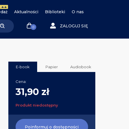
 🔥🔥
daż
Aktualności
Biblioteki
O nas
ZALOGUJ SIĘ
0
E-book
Papier
Audiobook
Cena:
31,90 zł
Produkt niedostępny
Poinformuj o dostępności