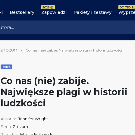
2026 📚
OD 7.50 ZŁ
ki
Bestsellery
Zapowiedzi
Pakiety i zestawy
Wyprze
a ZROZUM
Co nas (nie) zabije. Największe plagi w historii ludzkości
SERIA
Co nas (nie) zabije.
Największe plagi w historii
ludzkości
Autorka:
Jennifer Wright
Seria:
Zrozum
Przekład:
Maciej Miłkowski