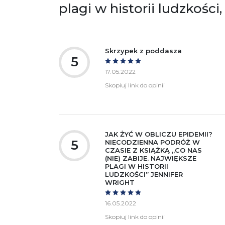
plagi w historii ludzkości
Ostrzeżenia oraz informacje dotyczące
Za
bezpieczeństwa:
Skrzypek z poddasza
5
17.05.2022
Skopiuj link do opinii
JAK ŻYĆ W OBLICZU EPIDEMII?
5
NIECODZIENNA PODRÓŻ W
CZASIE Z KSIĄŻKĄ „CO NAS
(NIE) ZABIJE. NAJWIĘKSZE
PLAGI W HISTORII
LUDZKOŚCI” JENNIFER
WRIGHT
16.05.2022
Skopiuj link do opinii