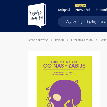
-40% 💙
Książki
Nowości
E-boo
Strona główna
Książki
Literatura faktu
Seri