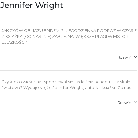
, Jennifer Wright
łącznik PDF
JAK ŻYĆ W OBLICZU EPIDEMII? NIECODZIENNA PODRÓŻ W CZASIE
Z KSIĄŻKĄ „CO NAS (NIE) ZABIJE. NAJWIĘKSZE PLAGI W HISTORII
LUDZKOŚCI”
Rozwiń
Czy ktokolwiek z nas spodziewał się nadejścia pandemii na skalę
światową? Wydaje się, że Jennifer Wright, autorka książki „Co nas
Rozwiń