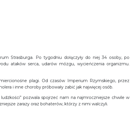
rum Strasburga. Po tygodniu dołączyły do niej 34 osoby, po
wodu ataków serca, udarów mózgu, wycieńczenia organizmu.
śmiercionośne plagi. Od czasów Imperium Rzymskiego, przez
holera i inne choroby próbowały zabić jak najwięcej osób.
rii ludzkości” pozwala spojrzeć nam na najmroczniejsze chwile w
zniejsze zarazy oraz bohaterów, którzy z nimi walczyli.