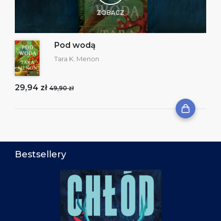
ZOBACZ
Pod wodą
Tara K. Menon
29,94 zł
49,90 zł
Bestsellery