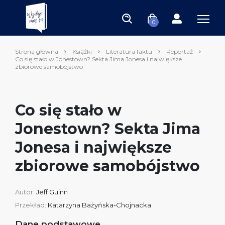
0
Strona główna
Książki
Literatura faktu
Reportaż
Co się stało w Jonestown? Sekta Jima Jonesa i największe
zbiorowe samobójstwo
Co się stało w
Jonestown? Sekta Jima
Jonesa i największe
zbiorowe samobójstwo
Autor:
Jeff Guinn
Przekład:
Katarzyna Bażyńska-Chojnacka
Dane podstawowe