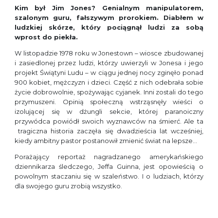
Kim był Jim Jones? Genialnym manipulatorem,
szalonym guru, fałszywym prorokiem. Diabłem w
ludzkiej skórze, który pociągnął ludzi za sobą
wprost do piekła.
W listopadzie 1978 roku w Jonestown – wiosce zbudowanej
i zasiedlonej przez ludzi, którzy uwierzyli w Jonesa i jego
projekt Świątyni Ludu – w ciągu jednej nocy zginęło ponad
900 kobiet, mężczyzn i dzieci. Część z nich odebrała sobie
życie dobrowolnie, spożywając cyjanek. Inni zostali do tego
przymuszeni. Opinią społeczną wstrząsnęły wieści o
izolującej się w dżungli sekcie, której paranoiczny
przywódca powiódł swoich wyznawców na śmierć. Ale ta
tragiczna historia zaczęła się dwadzieścia lat wcześniej,
kiedy ambitny pastor postanowił zmienić świat na lepsze…
Porażający reportaż nagradzanego amerykańskiego
dziennikarza śledczego, Jeffa Guinna, jest opowieścią o
powolnym staczaniu się w szaleństwo. I o ludziach, którzy
dla swojego guru zrobią wszystko.