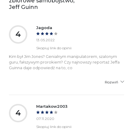
zbiorowe samobójstwo,
Jeff Guinn
Jagoda
4
13.05.2022
Skopiuj link do opinii
Kim był Jim Jones? Genialnym manipulatorem, szalonym
guru, fałszywym prorokiem? Czy najnowszy reportaż Jeffa
Guinna daje odpowiedź na to, co
Rozwiń
Martakow2003
4
07.11.2020
Skopiuj link do opinii