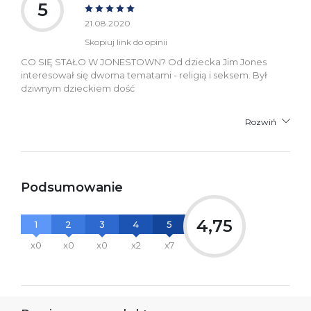
5
21.08.2020
Skopiuj link do opinii
CO SIĘ STAŁO W JONESTOWN? Od dziecka Jim Jones
interesował się dwoma tematami - religią i seksem. Był
dziwnym dzieckiem dość
Rozwiń
Podsumowanie
4,75
1
2
3
4
5
x0
x0
x0
x2
x7