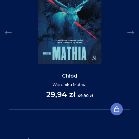
Chłód
Weronika Mathia
29,94 zł
49,90 zł