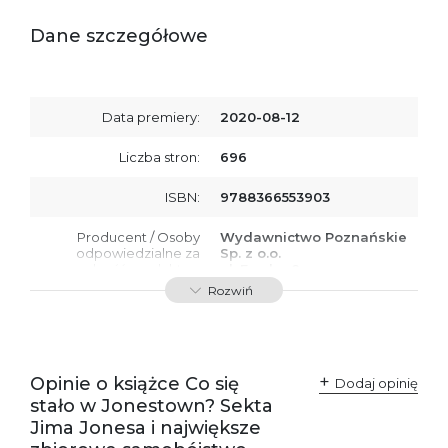
Dane szczegółowe
Data premiery:
2020-08-12
Liczba stron:
696
ISBN:
9788366553903
Producent / Osoby
Wydawnictwo Poznańskie
odpowiedzialne za
Sp. z o.o.
zgodność produktu z
ul. Fredry 8
przepisami:
61-701 Poznań
Rozwiń
Polska
kontakt@wydajenamsie.pl
+48 61 623 38 38
Ostrzeżenia oraz
Załącznik PDF
Opinie o książce Co się
Dodaj opinię
informacje dotyczące
stało w Jonestown? Sekta
bezpieczeństwa:
Jima Jonesa i największe