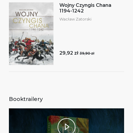
Wojny Czyngis Chana
1194-1242
Wacław Zatorski
29,92 zł
39,90 zł
Booktrailery