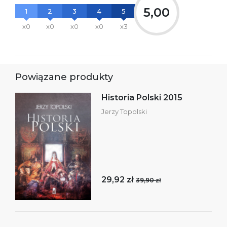
5,00
1
2
3
4
5
x0
x0
x0
x0
x3
Powiązane produkty
Historia Polski 2015
Jerzy Topolski
29,92 zł
39,90 zł