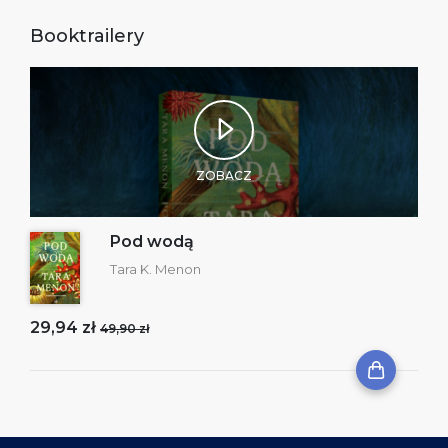
Booktrailery
ZOBACZ
Pod wodą
Tara K. Menon
29,94 zł
49,90 zł