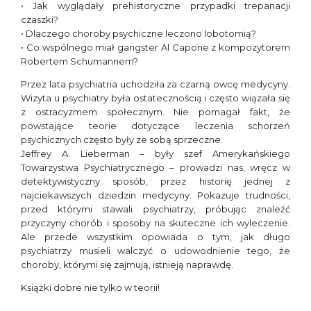
• Jak wyglądały prehistoryczne przypadki trepanacji
czaszki?
• Dlaczego choroby psychiczne leczono lobotomią?
• Co wspólnego miał gangster Al Capone z kompozytorem
Robertem Schumannem?
Przez lata psychiatria uchodziła za czarną owcę medycyny.
Wizyta u psychiatry była ostatecznością i często wiązała się
z ostracyzmem społecznym. Nie pomagał fakt, że
powstające teorie dotyczące leczenia schorzeń
psychicznych często były ze sobą sprzeczne.
Jeffrey A. Lieberman – były szef Amerykańskiego
Towarzystwa Psychiatrycznego – prowadzi nas, wręcz w
detektywistyczny sposób, przez historię jednej z
najciekawszych dziedzin medycyny. Pokazuje trudności,
przed którymi stawali psychiatrzy, próbując znaleźć
przyczyny chorób i sposoby na skuteczne ich wyleczenie.
Ale przede wszystkim opowiada o tym, jak długo
psychiatrzy musieli walczyć o udowodnienie tego, że
choroby, którymi się zajmują, istnieją naprawdę.
Książki dobre nie tylko w teorii!