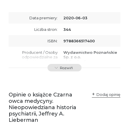
Data premiery:
2020-06-03
Liczba stron:
344
ISBN:
9788366517400
Producent / Osoby
Wydawnictwo Poznańskie
odpowiedzialne za
Sp. z o.o.
zgodność produktu z
ul. Fredry 8
przepisami:
61-701 Poznań
Rozwiń
Polska
kontakt@wydajenamsie.pl
+48 61 623 38 38
Ostrzeżenia oraz
Załącznik PDF
Opinie o książce Czarna
Dodaj opinię
informacje dotyczące
owca medycyny.
bezpieczeństwa:
Nieopowiedziana historia
psychiatrii, Jeffrey A.
Lieberman