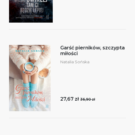
Garść pierników, szczypta
miłości
Natalia Sońska
27,67 zł
36,90 zł