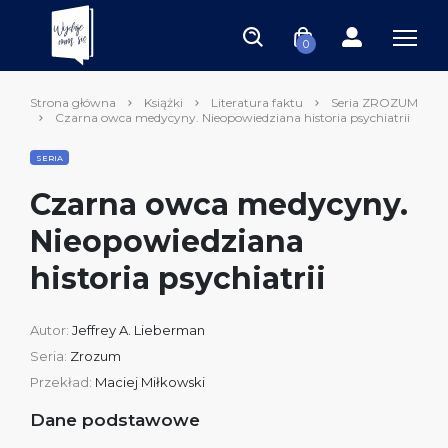
0
Strona główna
Książki
Literatura faktu
Seria ZROZUM
Czarna owca medycyny. Nieopowiedziana historia psychiatrii
SERIA
Czarna owca medycyny.
Nieopowiedziana
historia psychiatrii
Autor:
Jeffrey A. Lieberman
Seria:
Zrozum
Przekład:
Maciej Miłkowski
Dane podstawowe