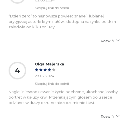
02.03.2024
Skopiuj link do opinii
“Dzień zero” to najnowsza powieść znanej i lubianej
brytyjskiej autorki kryminałów,, dostępna na rynku polskim
zaledwie od kilku dni. My
Rozwiń
Olga Majerska
4
28.02.2024
Skopiuj link do opinii
Nagle i niespodziewanie życie odebrane, ukochanej osoby
portret w kałuży krwi. Przenikającym głosem bólu serce
odziane, w duszy okrutne niezrozumienie tkwi.
Rozwiń