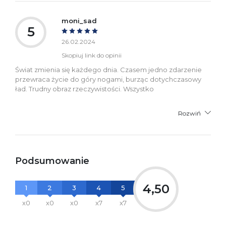
moni_sad
5
26.02.2024
Skopiuj link do opinii
Świat zmienia się każdego dnia. Czasem jedno zdarzenie
przewraca życie do góry nogami, burząc dotychczasowy
ład. Trudny obraz rzeczywistości. Wszystko
Rozwiń
Podsumowanie
4,50
1
2
3
4
5
x0
x0
x0
x7
x7