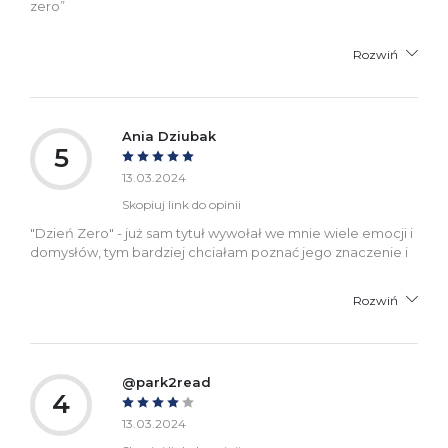
zero”
Rozwiń
Ania Dziubak
5
13.03.2024
Skopiuj link do opinii
"Dzień Zero" - już sam tytuł wywołał we mnie wiele emocji i
domysłów, tym bardziej chciałam poznać jego znaczenie i
Rozwiń
@park2read
4
13.03.2024