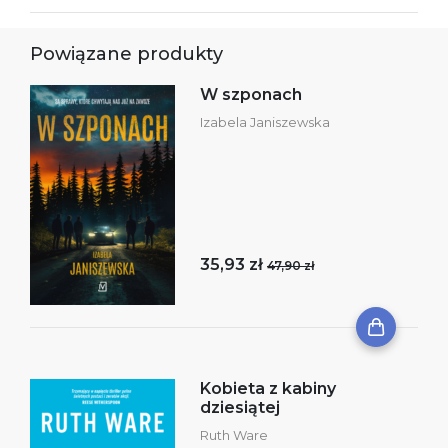
Powiązane produkty
W szponach
Izabela Janiszewska
35,93 zł
47,90 zł
Kobieta z kabiny
dziesiątej
Ruth Ware