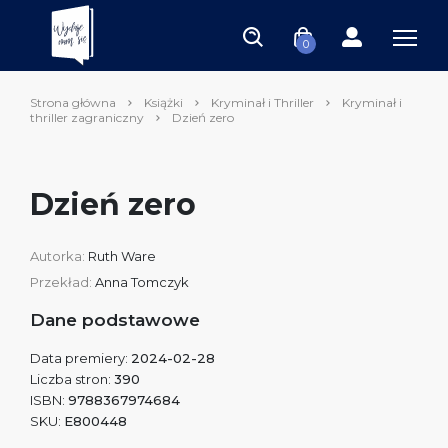
0
Strona główna
Książki
Kryminał i Thriller
Kryminał i
thriller zagraniczny
Dzień zero
Dzień zero
Autorka:
Ruth Ware
Przekład:
Anna Tomczyk
Dane podstawowe
Data premiery:
2024-02-28
Liczba stron:
390
ISBN:
9788367974684
SKU:
E800448