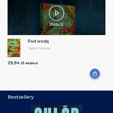
ZOBACZ
Pod wodą
Tara K. Menon
29,94 zł
49,90 zł
Bestsellery