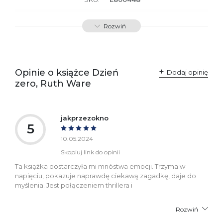
Producent / Osoby
Wydawnictwo Poznańskie
Rozwiń
odpowiedzialne za
Sp. z o.o.
zgodność produktu z
ul. Fredry 8
przepisami:
61-701 Poznań
Polska
kontakt@wydajenamsie.pl
+48 61 623 38 38
Opinie o książce Dzień
Dodaj opinię
zero, Ruth Ware
Ostrzeżenia oraz
Załącznik PDF
informacje dotyczące
bezpieczeństwa:
jakprzezokno
5
10.05.2024
Skopiuj link do opinii
Ta książka dostarczyła mi mnóstwa emocji. Trzyma w
napięciu, pokazuje naprawdę ciekawą zagadkę, daje do
myślenia. Jest połączeniem thrillera i
Rozwiń