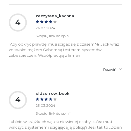
zaczytana_kachna
4
26.03.2024
Skopiuj link do opinii
"Aby odkryć prawdę, musi ścigać się z czasem"🔥 Jack wraz
ze swoim mężem Gabem są testerami systemów
zabezpieczeń. Współpracują z firmami,
Rozwiń
oldsorrow_book
4
23.03.2024
Skopiuj link do opinii
Lubicie w książkach wątek niewinnej osoby, która musi
walczyć z systemem i ścigającą ją policją? Jeśli tak to „Dzień