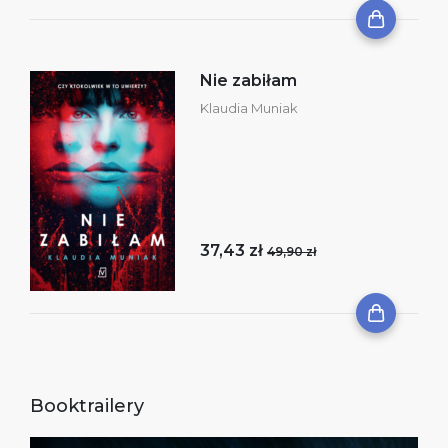
Nie zabiłam
Klaudia Muniak
37,43 zł
49,90 zł
Booktrailery