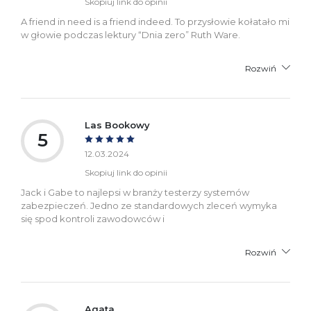
Skopiuj link do opinii
A friend in need is a friend indeed. To przysłowie kołatało mi
w głowie podczas lektury “Dnia zero” Ruth Ware.
Rozwiń
Las Bookowy
5
12.03.2024
Skopiuj link do opinii
Jack i Gabe to najlepsi w branży testerzy systemów
zabezpieczeń. Jedno ze standardowych zleceń wymyka
się spod kontroli zawodowców i
Rozwiń
Agata