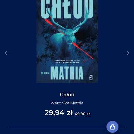
Chłód
Weronika Mathia
29,94 zł
49,90 zł