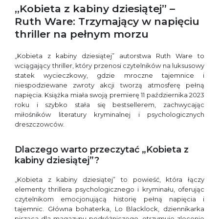
„Kobieta z kabiny dziesiątej” –
Ruth Ware: Trzymający w napięciu
thriller na pełnym morzu
„Kobieta z kabiny dziesiątej” autorstwa Ruth Ware to
wciągający thriller, który przenosi czytelników na luksusowy
statek wycieczkowy, gdzie mroczne tajemnice i
niespodziewane zwroty akcji tworzą atmosferę pełną
napięcia. Książka miała swoją premierę 11 października 2023
roku i szybko stała się bestsellerem, zachwycając
miłośników literatury kryminalnej i psychologicznych
dreszczowców.
Dlaczego warto przeczytać „Kobieta z
kabiny dziesiątej”?
„Kobieta z kabiny dziesiątej” to powieść, która łączy
elementy thrillera psychologicznego i kryminału, oferując
czytelnikom emocjonującą historię pełną napięcia i
tajemnic. Główna bohaterka, Lo Blacklock, dziennikarka
pisząca dla magazynu podróżniczego, otrzymuje zlecenie