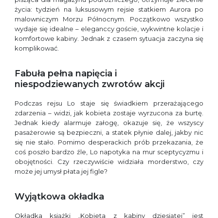
życia: tydzień na luksusowym rejsie statkiem Aurora po
malowniczym Morzu Północnym. Początkowo wszystko
wydaje się idealne – eleganccy goście, wykwintne kolacje i
komfortowe kabiny. Jednak z czasem sytuacja zaczyna się
komplikować.
Fabuła pełna napięcia i
niespodziewanych zwrotów akcji
Podczas rejsu Lo staje się świadkiem przerażającego
zdarzenia – widzi, jak kobieta zostaje wyrzucona za burtę.
Jednak kiedy alarmuje załogę, okazuje się, że wszyscy
pasażerowie są bezpieczni, a statek płynie dalej, jakby nic
się nie stało. Pomimo desperackich prób przekazania, że
coś poszło bardzo źle, Lo napotyka na mur sceptycyzmu i
obojętności. Czy rzeczywiście widziała morderstwo, czy
może jej umysł płata jej figle?
Wyjątkowa okładka
Okładka książki „Kobieta z kabiny dziesiątej” jest