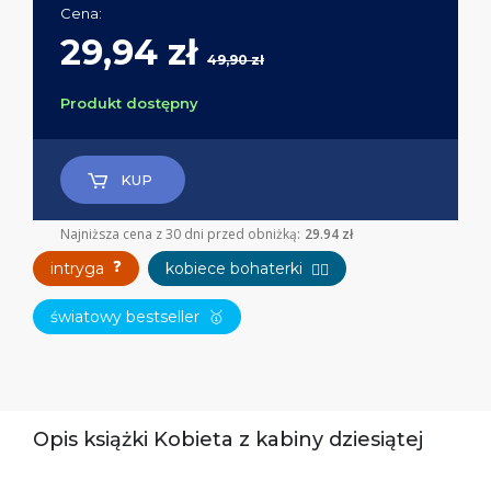
Cena:
29,94 zł
49,90 zł
Produkt dostępny
KUP
Najniższa cena z 30 dni przed obniżką:
29.94 zł
❓
intryga
kobiece bohaterki
👱‍♀️
światowy bestseller
🥇
Opis książki Kobieta z kabiny dziesiątej