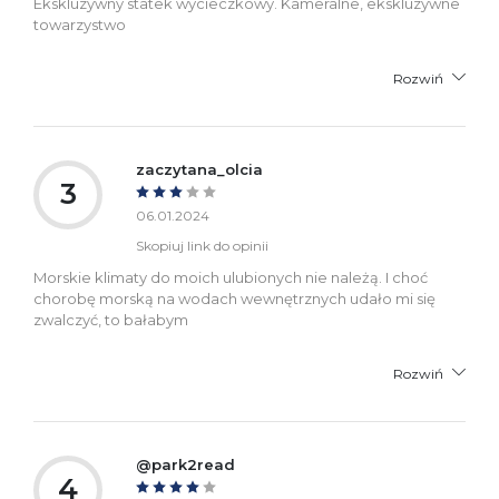
Ekskluzywny statek wycieczkowy. Kameralne, ekskluzywne
towarzystwo
Rozwiń
zaczytana_olcia
3
06.01.2024
Skopiuj link do opinii
Morskie klimaty do moich ulubionych nie należą. I choć
chorobę morską na wodach wewnętrznych udało mi się
zwalczyć, to bałabym
Rozwiń
@park2read
4