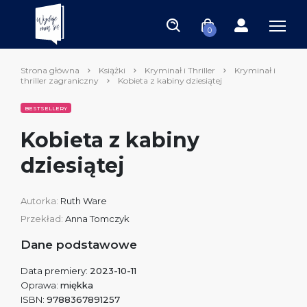
0
Strona główna
Książki
Kryminał i Thriller
Kryminał i
thriller zagraniczny
Kobieta z kabiny dziesiątej
BESTSELLERY
Kobieta z kabiny
dziesiątej
Autorka:
Ruth Ware
Przekład:
Anna Tomczyk
Dane podstawowe
Data premiery:
2023-10-11
Oprawa:
miękka
ISBN:
9788367891257