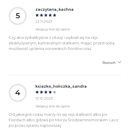
zaczytana_kachna
5
22.11.2023
Skopiuj link do opinii
Czy skorzystalibyście z okazji i wybrali się na rejs
ekskluzywnym, kameralnym statkiem, mając przed sobą
możliwość ujrzenia norweskich fiordów oraz
Rozwiń
ksiazko_holiczka_sandra
4
13.10.2023
Skopiuj link do opinii
Od jakiegoś czasu marzy mi się rejs statkiem albo po
Fiordach albo gdzieś po Morzu Śródziemnomorskim. Lecz
po przeczytaniu najnowszej