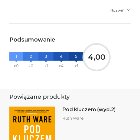
Rozwiń
Podsumowanie
4,00
1
2
3
4
5
x0
x0
x1
x4
x1
Powiązane produkty
Pod kluczem (wyd.2)
Ruth Ware