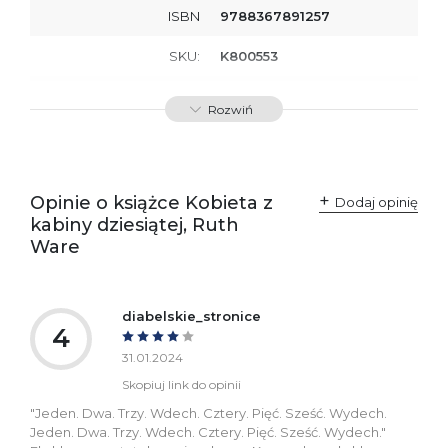
ISBN
9788367891257
SKU:
K800553
Producent / Osoby
Wydawnictwo Poznańskie
Rozwiń
odpowiedzialne za
Sp. z o.o.
zgodność produktu z
ul. Fredry 8
przepisami:
61-701 Poznań
Polska
kontakt@wydajenamsie.pl
+48 61 623 38 38
Opinie o książce Kobieta z
Dodaj opinię
kabiny dziesiątej, Ruth
Ostrzeżenia oraz
Załącznik PDF
Ware
informacje dotyczące
bezpieczeństwa:
diabelskie_stronice
4
31.01.2024
Skopiuj link do opinii
"Jeden. Dwa. Trzy. Wdech. Cztery. Pięć. Sześć. Wydech.
Jeden. Dwa. Trzy. Wdech. Cztery. Pięć. Sześć. Wydech."