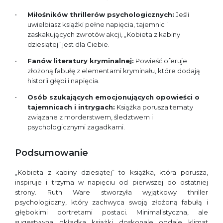
Miłośników thrillerów psychologicznych:
Jeśli
uwielbiasz książki pełne napięcia, tajemnic i
zaskakujących zwrotów akcji, „Kobieta z kabiny
dziesiątej” jest dla Ciebie.
Fanów literatury kryminalnej:
Powieść oferuje
złożoną fabułę z elementami kryminału, które dodają
historii głębi i napięcia.
Osób szukających emocjonujących opowieści o
tajemnicach i intrygach:
Książka porusza tematy
związane z morderstwem, śledztwem i
psychologicznymi zagadkami.
Podsumowanie
„Kobieta z kabiny dziesiątej” to książka, która porusza,
inspiruje i trzyma w napięciu od pierwszej do ostatniej
strony. Ruth Ware stworzyła wyjątkowy thriller
psychologiczny, który zachwyca swoją złożoną fabułą i
głębokimi portretami postaci. Minimalistyczna, ale
sugestywna okładka książki doskonale oddaje klimat