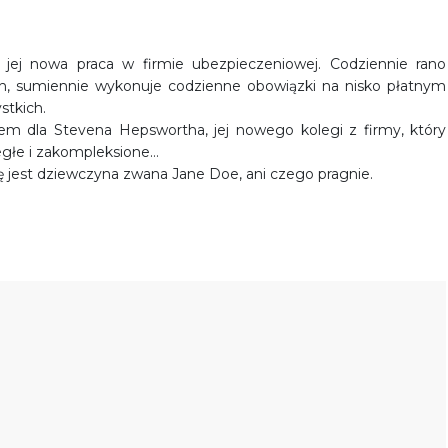
k jej nowa praca w firmie ubezpieczeniowej. Codziennie rano
ach, sumiennie wykonuje codzienne obowiązki na nisko płatnym
stkich.
lem dla Stevena Hepswortha, jej nowego kolegi z firmy, który
uległe i zakompleksione…
ę jest dziewczyna zwana Jane Doe, ani czego pragnie.