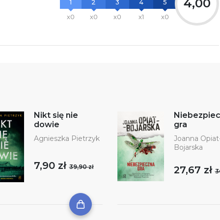
4,00
1
2
3
4
5
x0
x0
x0
x1
x0
Nikt się nie
Niebezpie
dowie
gra
Agnieszka Pietrzyk
Joanna Opiat
Bojarska
7,90 zł
39,90 zł
27,67 zł
3