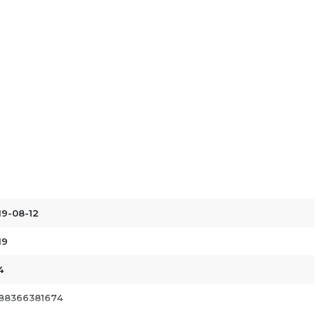
19-08-12
19
4
88366381674