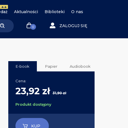
 🔥🔥
daż
Aktualności
Biblioteki
O nas
ZALOGUJ SIĘ
0
E-book
Papier
Audiobook
Cena:
23,92 zł
31,90 zł
Produkt dostępny
KUP