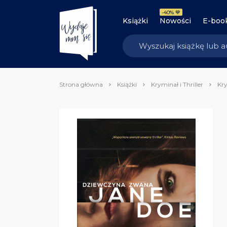
-40% 💙
Książki
Nowości
E-boo
Strona główna
Książki
Kryminał i Thriller
Kry