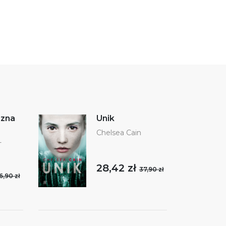
czna
Unik
Chelsea Cain
-
28,42 zł
37,90 zł
6,90 zł