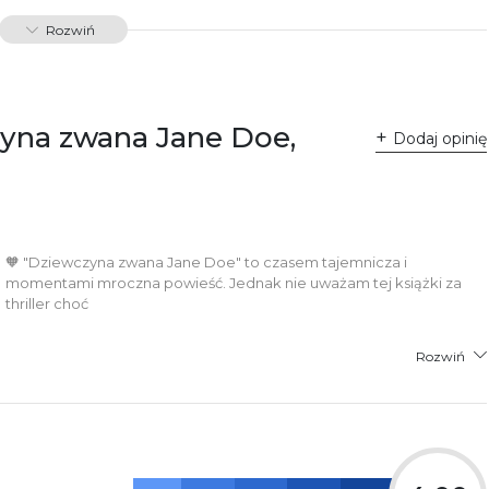
01142
Rozwiń
dawnictwo Poznańskie Sp. z o.o.
 Fredry 8
-701 Poznań
lska
zyna zwana Jane Doe,
ntakt@wydajenamsie.pl
Dodaj opinię
8 61 623 38 38
łącznik PDF
🧡 "Dziewczyna zwana Jane Doe" to czasem tajemnicza i
momentami mroczna powieść. Jednak nie uważam tej książki za
thriller choć
Rozwiń