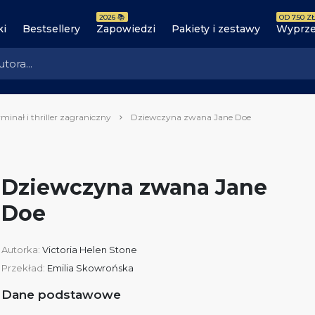
2026 📚
OD 7.50 ZŁ
ki
Bestsellery
Zapowiedzi
Pakiety i zestawy
Wyprze
minał i thriller zagraniczny
Dziewczyna zwana Jane Doe
Dziewczyna zwana Jane
Doe
Autorka:
Victoria Helen Stone
Przekład:
Emilia Skowrońska
Dane podstawowe