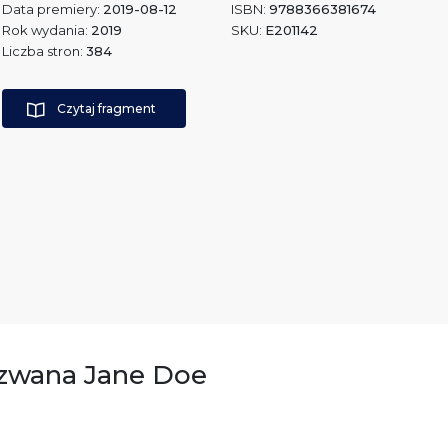
Data premiery:
2019-08-12
ISBN:
9788366381674
Rok wydania:
2019
SKU:
E201142
Liczba stron:
384
Czytaj fragment
 zwana Jane Doe