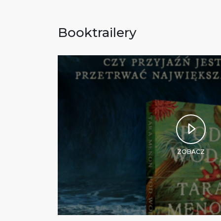
Booktrailery
ZOBACZ