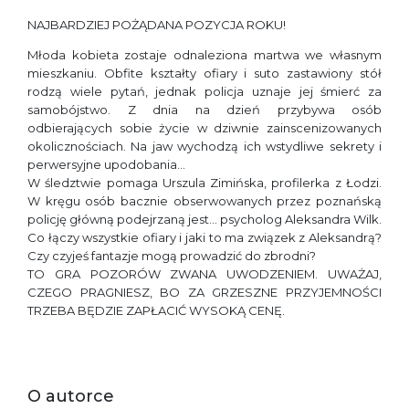
NAJBARDZIEJ POŻĄDANA POZYCJA ROKU!
Młoda kobieta zostaje odnaleziona martwa we własnym
mieszkaniu. Obfite kształty ofiary i suto zastawiony stół
rodzą wiele pytań, jednak policja uznaje jej śmierć za
samobójstwo. Z dnia na dzień przybywa osób
odbierających sobie życie w dziwnie zainscenizowanych
okolicznościach. Na jaw wychodzą ich wstydliwe sekrety i
perwersyjne upodobania…
W śledztwie pomaga Urszula Zimińska, profilerka z Łodzi.
W kręgu osób bacznie obserwowanych przez poznańską
policję główną podejrzaną jest… psycholog Aleksandra Wilk.
Co łączy wszystkie ofiary i jaki to ma związek z Aleksandrą?
Czy czyjeś fantazje mogą prowadzić do zbrodni?
TO GRA POZORÓW ZWANA UWODZENIEM. UWAŻAJ,
CZEGO PRAGNIESZ, BO ZA GRZESZNE PRZYJEMNOŚCI
TRZEBA BĘDZIE ZAPŁACIĆ WYSOKĄ CENĘ.
O autorce