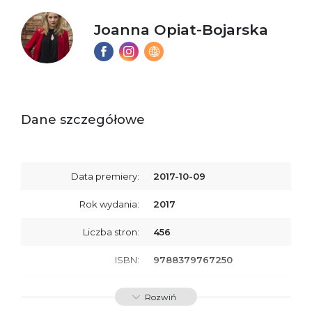
Joanna Opiat-Bojarska
Dane szczegółowe
Data premiery:
2017-10-09
Rok wydania:
2017
Liczba stron:
456
ISBN:
9788379767250
SKU:
E200923
Rozwiń