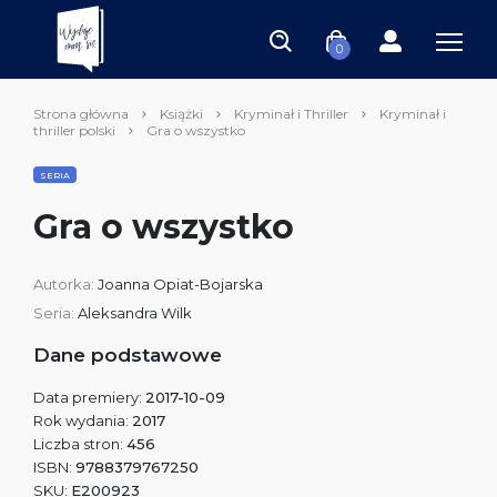
0
Strona główna
Książki
Kryminał i Thriller
Kryminał i
thriller polski
Gra o wszystko
SERIA
Gra o wszystko
Autorka:
Joanna Opiat-Bojarska
Seria:
Aleksandra Wilk
Dane podstawowe
Data premiery:
2017-10-09
Rok wydania:
2017
Liczba stron:
456
ISBN:
9788379767250
SKU:
E200923