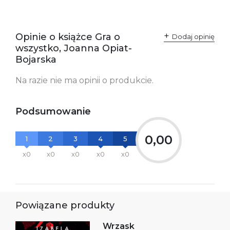
Producent / Osoby
Wydawnictwo Poznańskie
odpowiedzialne za
Sp. z o.o.
zgodność produktu z
ul. Fredry 8
przepisami:
61-701 Poznań
Opinie o książce Gra o
Polska
Dodaj opinię
kontakt@wydajenamsie.pl
wszystko, Joanna Opiat-
+48 61 623 38 38
Bojarska
Ostrzeżenia oraz
Załącznik PDF
Na razie nie ma opinii o produkcie.
informacje dotyczące
bezpieczeństwa:
Podsumowanie
0,00
1
2
3
4
5
x0
x0
x0
x0
x0
Powiązane produkty
Wrzask