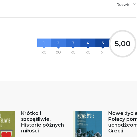
Rozwiń
5,00
1
2
3
4
5
x0
x0
x0
x0
x1
Krótko i
Nowe życie
szczęśliwie.
Polacy pom
Historie późnych
uchodźcom
miłości
Grecji