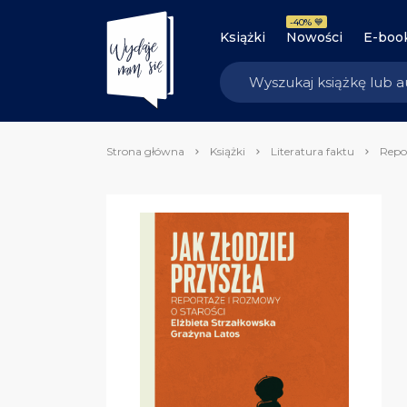
-40% 💙
Książki
Nowości
E-boo
Strona główna
Książki
Literatura faktu
Repo