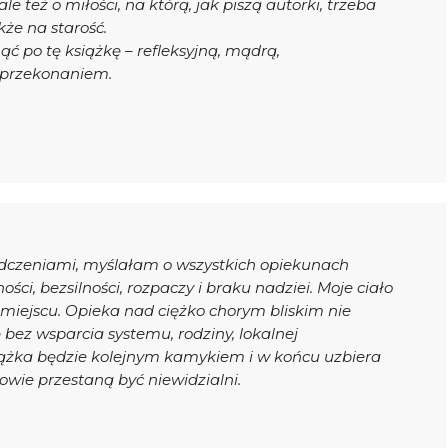
 też o miłości, na którą, jak piszą autorki, trzeba
kże na starość.
ąć po tę książkę – refleksyjną, mądrą,
 przekonaniem.
iadczeniami, myślałam o wszystkich opiekunach
i, bezsilności, rozpaczy i braku nadziei. Moje ciało
miejscu. Opieka nad ciężko chorym bliskim nie
bez wsparcia systemu, rodziny, lokalnej
siążka będzie kolejnym kamykiem i w końcu uzbiera
unowie przestaną być niewidzialni.