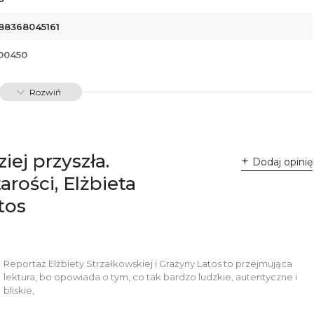
88368045161
00450
dawnictwo Poznańskie Sp. z o.o.
Rozwiń
 Fredry 8
-701 Poznań
lska
ntakt@wydajenamsie.pl
8 61 623 38 38
iej przyszła.
Dodaj opinię
łącznik PDF
rości, Elżbieta
tos
Reportaż Elżbiety Strzałkowskiej i Grażyny Latos to przejmująca
lektura, bo opowiada o tym, co tak bardzo ludzkie, autentyczne i
bliskie,