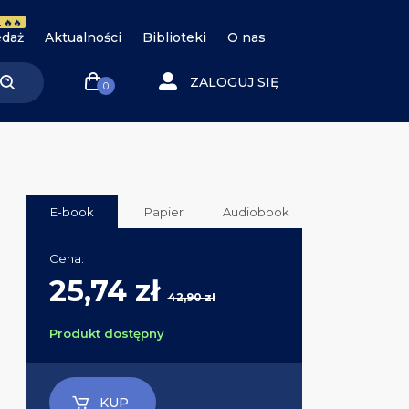
 🔥🔥
daż
Aktualności
Biblioteki
O nas
ZALOGUJ SIĘ
0
E-book
Papier
Audiobook
Cena:
25,74 zł
42,90 zł
Produkt dostępny
KUP