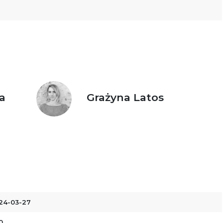
a
Grażyna Latos
24-03-27
0