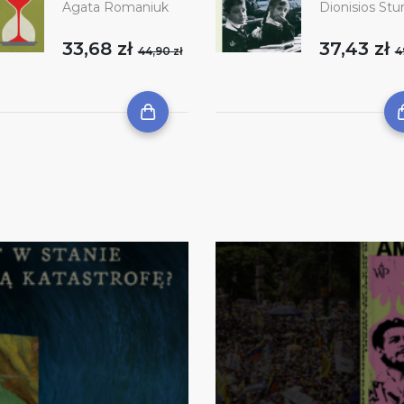
Agata Romaniuk
Dionisios Stur
33,68 zł
37,43 zł
44,90 zł
4