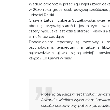
Według prognoz w przeciągu najbliższych deka
w 2050 roku grupa osób powyżej sześćdziesią
ludności Polski.
Grażyna Latos i Elżbieta Strzałkowska, dwie re
obecnej i przyszłej starości – jesieni życia sw
cztery ręce. Jaka jest dzisiaj starość? Kiedy si
a może też coś daje?
Dopełnieniem reportaży są rozmowy z oso
psychologami, terapeutami, a także z filo
najprawdziwsze ujawnia się najpełniej” – powi
książki? Co ujawni w nas?
Materią tej książki jest troska i uważ
Autorki z wielkim wyczuciem i delika
sposób pozbawiony patosu, po ludzku. 