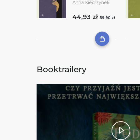
Anna Kiedrzynek
44,93 zł
59,90 zł
Booktrailery