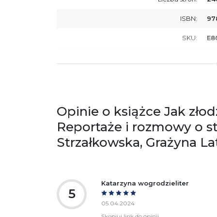
ISBN:
97
SKU:
E8
Producent / Osoby odpowiedzialne za
Wy
zgodność produktu z przepisami:
ul.
61
Po
ko
+4
Opinie o książce Jak złodz
Ostrzeżenia oraz informacje dotyczące
Za
Reportaże i rozmowy o sta
bezpieczeństwa:
Strzałkowska, Grażyna La
Katarzyna wogrodzieliter
5
05.04.2024
Skopiuj link do opinii