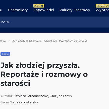
2026 📚
OD 7.50 ZŁ
ki
Bestsellery
Zapowiedzi
Pakiety i zestawy
Wyprze
rtaż
Jak złodziej przyszła. Reportaże i rozmowy o starości
SERIA
Jak złodziej przyszła.
Reportaże i rozmowy o
starości
Autorki:
Elżbieta Strzałkowska
,
Grażyna Latos
Seria:
Seria reporterska