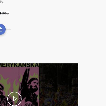
is
9,90 zł