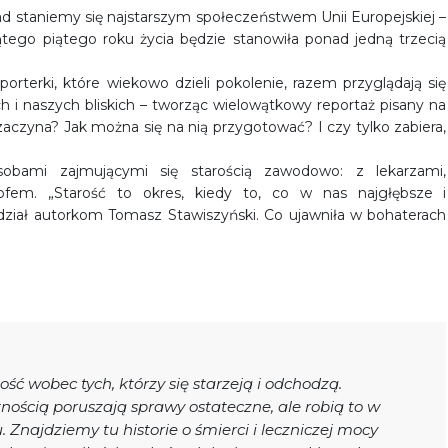
d staniemy się najstarszym społeczeństwem Unii Europejskiej –
tego piątego roku życia będzie stanowiła ponad jedną trzecią
porterki, które wiekowo dzieli pokolenie, razem przyglądają się
oich i naszych bliskich – tworząc wielowątkowy reportaż pisany na
ę zaczyna? Jak można się na nią przygotować? I czy tylko zabiera,
bami zajmującymi się starością zawodowo: z lekarzami,
zofem. „Starość to okres, kiedy to, co w nas najgłębsze i
edział autorkom Tomasz Stawiszyński. Co ujawniła w bohaterach
ność wobec tych, którzy się starzeją i odchodzą.
tnością poruszają sprawy ostateczne, ale robią to w
Znajdziemy tu historie o śmierci i leczniczej mocy