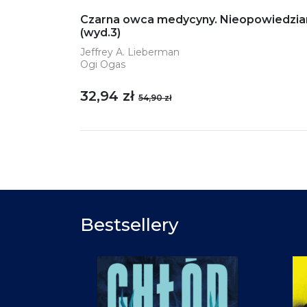
Czarna owca medycyny. Nieopowiedziana 
(wyd.3)
Jeffrey A. Lieberman
Ogi Ogas
32,94 zł
54,90 zł
Bestsellery