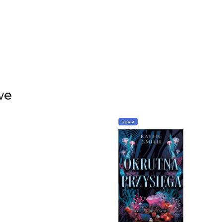
we
SERIA