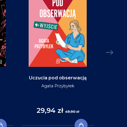
Uczucia pod obserwacją
Niebo w ko
Agata Przybyłek
29,94 zł
35
49,90 zł