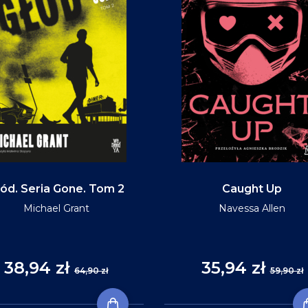
ód. Seria Gone. Tom 2
Caught Up
Michael Grant
Navessa Allen
38,94 zł
35,94 zł
64,90 zł
59,90 zł