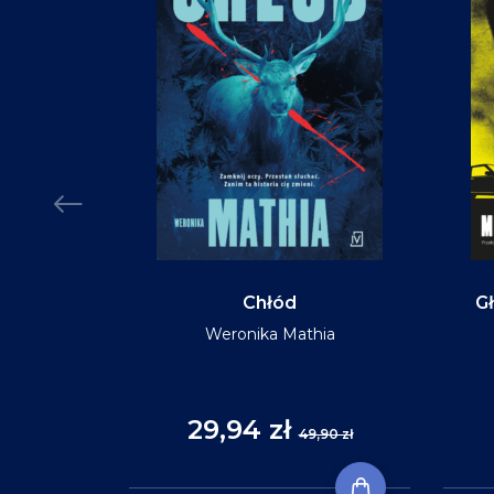
MIĘKKA
Chłód
Gł
Weronika Mathia
Reid
29,94 zł
,90 zł
49,90 zł