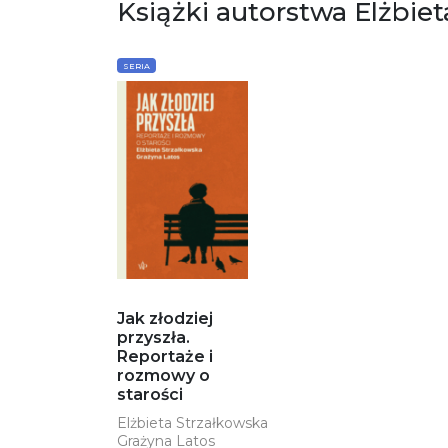
Książki autorstwa Elżbie
SERIA
Jak złodziej
przyszła.
Reportaże i
rozmowy o
starości
Elżbieta Strzałkowska
Grażyna Latos