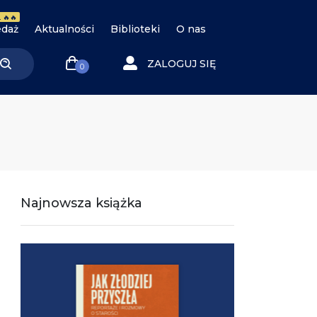
 🔥🔥
daż
Aktualności
Biblioteki
O nas
ZALOGUJ SIĘ
0
Najnowsza książka