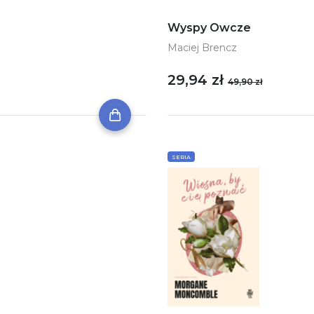
Wyspy Owcze
Maciej Brencz
29,94 zł
49,90 zł
SERIA