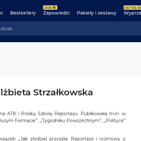
2026 📚
OD 7.50 ZŁ
ki
Bestsellery
Zapowiedzi
Pakiety i zestawy
Wyprze
lżbieta Strzałkowska
 na ATK i Polską Szkołę Reportażu. Publikowała m.in. w
 „Dużym Formacie”, „Tygodniku Powszechnym”, „Polityce”
książek: „Jak złodziej przyszła. Reportaże i rozmowy o