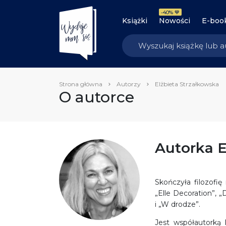
-40% 💙
Książki
Nowości
E-boo
Strona główna
Autorzy
Elżbieta Strzałkowska
O autorce
Autorka E
Skończyła filozofię
„Elle Decoration”,
i „W drodze”.
Jest współautorką 