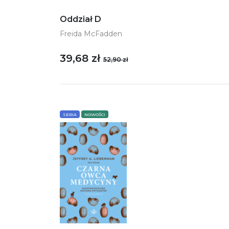
Oddział D
Freida McFadden
39,68 zł
52,90 zł
SERIA
NOWOŚCI