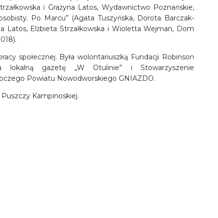
 Strzałkowska i Grażyna Latos, Wydawnictwo Poznańskie,
osobisty. Po Marcu” (Agata Tuszyńska, Dorota Barczak-
na Latos, Elżbieta Strzałkowska i Wioletta Wejman, Dom
2018).
racy społecznej. Była wolontariuszką Fundacji Robinson
ła lokalną gazetę „W Otulinie” i Stowarzyszenie
tępczego Powiatu Nowodworskiego GNIAZDO.
 Puszczy Kampinoskiej.