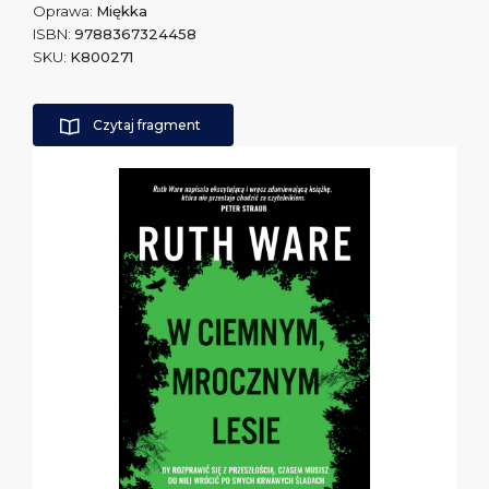
Oprawa:
Miękka
ISBN:
9788367324458
SKU:
K800271
Czytaj fragment