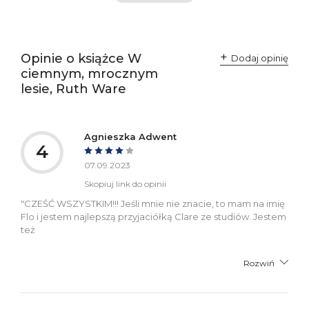
SKU:
K800271
Producent / Osoby
Wydawnictwo Poznańskie
odpowiedzialne za
Sp. z o.o.
Opinie o książce W
Dodaj opinię
zgodność produktu z
ul. Fredry 8
ciemnym, mrocznym
przepisami:
61-701 Poznań
Polska
lesie, Ruth Ware
kontakt@wydajenamsie.pl
+48 61 623 38 38
Ostrzeżenia oraz
Załącznik PDF
Agnieszka Adwent
informacje dotyczące
4
bezpieczeństwa:
07.09.2023
Skopiuj link do opinii
"CZEŚĆ WSZYSTKIM!!! Jeśli mnie nie znacie, to mam na imię
Flo i jestem najlepszą przyjaciółką Clare ze studiów. Jestem
też
Rozwiń