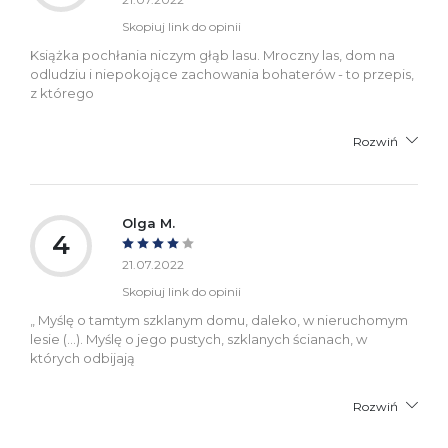
Skopiuj link do opinii
Książka pochłania niczym głąb lasu. Mroczny las, dom na
odludziu i niepokojące zachowania bohaterów - to przepis,
z którego
Rozwiń
Olga M.
4
21.07.2022
Skopiuj link do opinii
„ Myślę o tamtym szklanym domu, daleko, w nieruchomym
lesie (...). Myślę o jego pustych, szklanych ścianach, w
których odbijają
Rozwiń