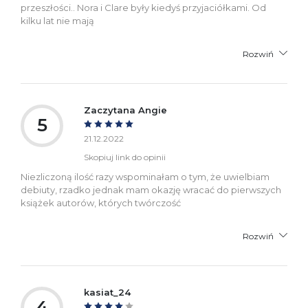
przeszłości.. Nora i Clare były kiedyś przyjaciółkami. Od
kilku lat nie mają
Rozwiń
Zaczytana Angie
5
21.12.2022
Skopiuj link do opinii
Niezliczoną ilość razy wspominałam o tym, że uwielbiam
debiuty, rzadko jednak mam okazję wracać do pierwszych
książek autorów, których twórczość
Rozwiń
kasiat_24
4