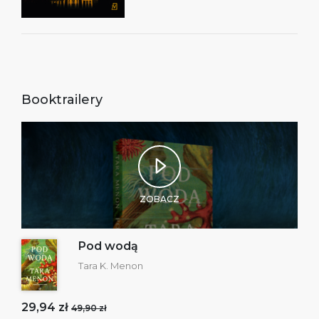
Booktrailery
ZOBACZ
Pod wodą
Tara K. Menon
29,94 zł
49,90 zł