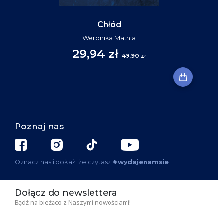
Chłód
Weronika Mathia
29,94 zł
49,90 zł
Poznaj nas
Oznacz nas i pokaż, że czytasz
#wydajenamsie
Dołącz do newslettera
Bądź na bieżąco z Naszymi nowościami!