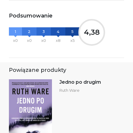
Podsumowanie
4,38
1
2
3
4
5
x0
x0
x0
x8
x5
Powiązane produkty
Jedno po drugim
Ruth Ware