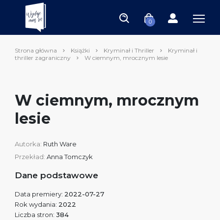
0
Strona główna
Książki
Kryminał i Thriller
Kryminał i
thriller zagraniczny
W ciemnym, mrocznym lesie
W ciemnym, mrocznym
lesie
Autorka:
Ruth Ware
Przekład:
Anna Tomczyk
Dane podstawowe
Data premiery:
2022-07-27
Rok wydania:
2022
Liczba stron:
384