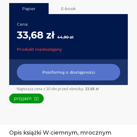
Papier
E-book
Cena:
33,68 zł
44,90 zł
Produkt niedostępny
Poinformuj o dostępności
Najniższa cena z 30 dni przed obniżką:
33.68 zł
przyjaźń
👯‍♀️
Opis książki W ciemnym, mrocznym