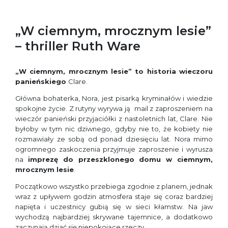
„W ciemnym, mrocznym lesie”
– thriller Ruth Ware
„W ciemnym, mrocznym lesie” to historia wieczoru
panieńskiego
Clare.
Główna bohaterka, Nora, jest pisarką kryminałów i wiedzie
spokojne życie. Z rutyny wyrywa ją mail z zaproszeniem na
wieczór panieński przyjaciółki z nastoletnich lat, Clare. Nie
byłoby w tym nic dziwnego, gdyby nie to, że kobiety nie
rozmawiały ze sobą od ponad dziesięciu lat. Nora mimo
ogromnego zaskoczenia przyjmuje zaproszenie i wyrusza
na
imprezę do przeszklonego domu w ciemnym,
mrocznym lesie
.
Początkowo wszystko przebiega zgodnie z planem, jednak
wraz z upływem godzin atmosfera staje się coraz bardziej
napięta i uczestnicy gubią się w sieci kłamstw. Na jaw
wychodzą najbardziej skrywane tajemnice, a dodatkowo
zaczynają dziać się niepokojące rzeczy…