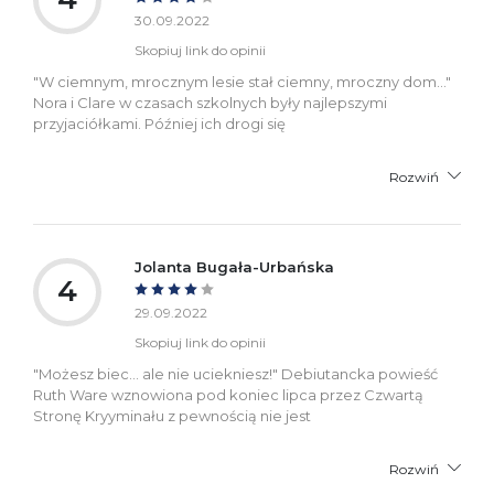
30.09.2022
Skopiuj link do opinii
"W ciemnym, mrocznym lesie stał ciemny, mroczny dom..."
Nora i Clare w czasach szkolnych były najlepszymi
przyjaciółkami. Później ich drogi się
Rozwiń
Jolanta Bugała-Urbańska
4
29.09.2022
Skopiuj link do opinii
"Możesz biec... ale nie uciekniesz!" Debiutancka powieść
Ruth Ware wznowiona pod koniec lipca przez Czwartą
Stronę Kryyminału z pewnością nie jest
Rozwiń