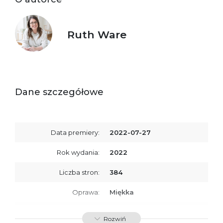
Ruth Ware
Dane szczegółowe
Data premiery:
2022-07-27
Rok wydania:
2022
Liczba stron:
384
Oprawa:
Miękka
ISBN
9788367324458
Rozwiń