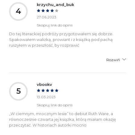
krzychu_and_buk
4
27.06.2023
Skopiuj link do opinii
Do tej literackiej podróży przygotowałem się dobrze.
Spakowałem walizką, prowiant i z książką pod pachą
ruszyłem w przeszłość, by rozprawić
Rozwiń
vbookv
5
13.03.2023
Skopiuj link do opinii
„W ciemnym, mrocznym lesie” to debiut Ruth Ware, a
równocześnie czwarta jej książka, którą miałam okazję
przeczytać. W historiach autorki mocno