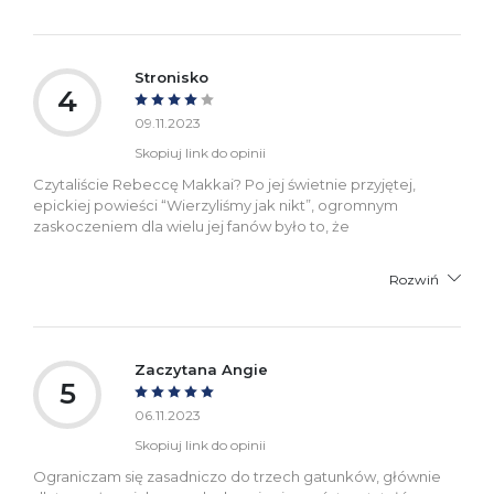
Stronisko
4
09.11.2023
Skopiuj link do opinii
Czytaliście Rebeccę Makkai? Po jej świetnie przyjętej,
epickiej powieści “Wierzyliśmy jak nikt”, ogromnym
zaskoczeniem dla wielu jej fanów było to, że
Rozwiń
Zaczytana Angie
5
06.11.2023
Skopiuj link do opinii
Ograniczam się zasadniczo do trzech gatunków, głównie