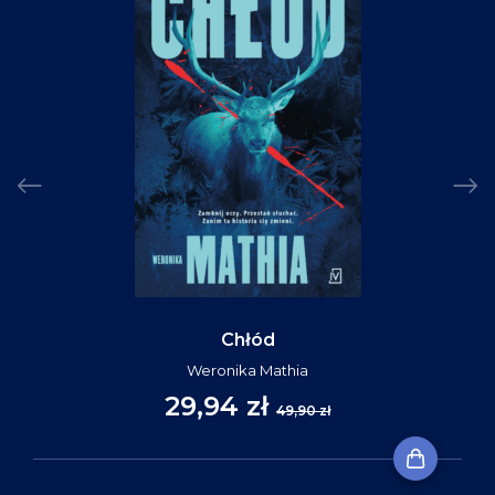
Chłód
Weronika Mathia
29,94 zł
49,90 zł