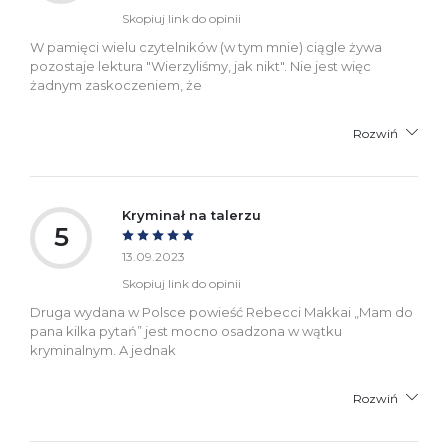
Skopiuj link do opinii
W pamięci wielu czytelników (w tym mnie) ciągle żywa
pozostaje lektura "Wierzyliśmy, jak nikt". Nie jest więc
żadnym zaskoczeniem, że
Rozwiń
Kryminał na talerzu
5
13.09.2023
Skopiuj link do opinii
Druga wydana w Polsce powieść Rebecci Makkai „Mam do
pana kilka pytań” jest mocno osadzona w wątku
kryminalnym. A jednak
Rozwiń