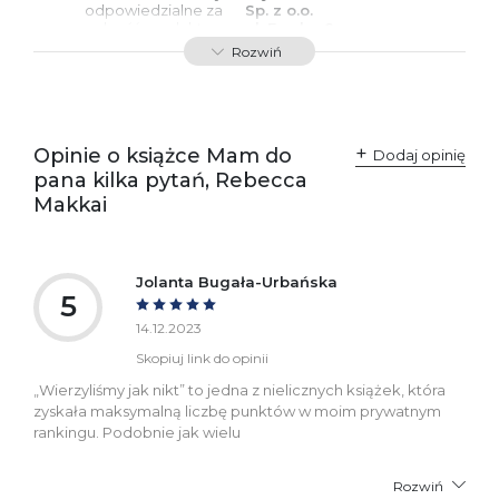
odpowiedzialne za
Sp. z o.o.
zgodność produktu z
ul. Fredry 8
przepisami:
61-701 Poznań
Rozwiń
Polska
kontakt@wydajenamsie.pl
+48 61 623 38 38
Ostrzeżenia oraz
Załącznik PDF
Opinie o książce Mam do
Dodaj opinię
informacje dotyczące
pana kilka pytań, Rebecca
bezpieczeństwa:
Makkai
Jolanta Bugała-Urbańska
5
14.12.2023
Skopiuj link do opinii
„Wierzyliśmy jak nikt” to jedna z nielicznych książek, która
zyskała maksymalną liczbę punktów w moim prywatnym
rankingu. Podobnie jak wielu
Rozwiń