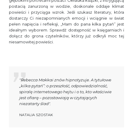
głębokimi portretami postaci. Okładka książki, z intrygującą
postacią zanurzoną w wodzie, doskonale oddaje klimat
powieści i przyciąga wzrok. Jeśli szukasz literatury, która
dostarczy Ci niezapomnianych emocji i wciągnie w świat
pełen napięcia i refleksji, „Mam do pana kilka pytań” jest
idealnym wyborem. Sprawdź dostępność w księgarniach i
dołącz do grona czytelników, którzy już odkryli moc tej
niesamowitej powieści.
"Rebecca Makkai znów hipnotyzuje. A tytułowe
„kilka pytań”: o przeszłość, odpowiedzialność,
spiralę internetowego hejtu i o to, kto właściwie
jest ofiarą – pozostawiają w czytających
niezatarty ślad".
NATALIA SZOSTAK