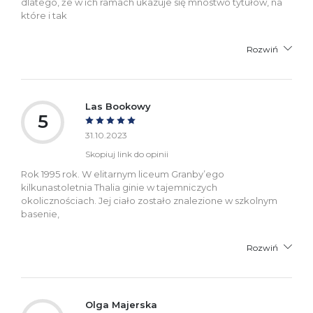
dlatego, że w ich ramach ukazuje się mnóstwo tytułów, na
które i tak
Rozwiń
Las Bookowy
5
31.10.2023
Skopiuj link do opinii
Rok 1995 rok. W elitarnym liceum Granby’ego
kilkunastoletnia Thalia ginie w tajemniczych
okolicznościach. Jej ciało zostało znalezione w szkolnym
basenie,
Rozwiń
Olga Majerska