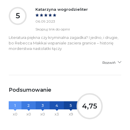
Katarzyna wogrodzieliter
5
06.09.2023
Skopiuj link do opinii
Literatura piękna czy kryminalna zagadka? I jedno, i drugie,
bo Rebecca Makkai wspaniale zaciera granice – historię
morderstwa nastolatki łączy
Rozwiń
Podsumowanie
4,75
1
2
3
4
5
x0
x0
x0
x3
x9