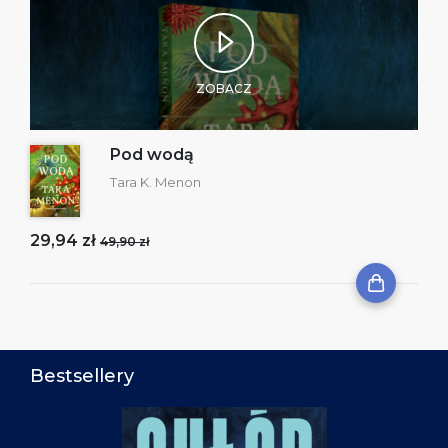
ZOBACZ
Pod wodą
Tara K. Menon
29,94 zł
49,90 zł
Bestsellery