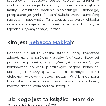
sugestywna. Przedstawia postać kobiety zanurzonej w
wodzie, co nawiązuje do mrocznych i tajemniczych wątków
fabuły. Dominujące odcienie niebieskiego i zielonego,
przeplatane jasnymi refleksami światła, tworzą atmosferę
napięcia i niepewności. Ta przyciągająca wzrok okładka
doskonale oddaje klimat powieści i zachęca do odkrycia
tajemnic skrywanych na jej kartach.
Kim jest
Rebecca Makkai
?
Rebecca Makkai to uznana autorka, której twórczość
zdobyła uznanie zarówno krytyków, jak i czytelników. Jej
poprzednie powieści, w tym „Wierzyliśmy jak nikt”, były
nominowane do wielu prestiżowych nagród literackich.
Makkai jest mistrzynią w tworzeniu złożonych fabuł i
głębokich, wielowymiarowych postaci. W „Mam do pana
kilka pytań” po raz kolejny udowadnia swój literacki talent,
tworząc historię, która porusza i intryguje.
Dla kogo jest ta książka „Mam do
Pana kilka pytań”?