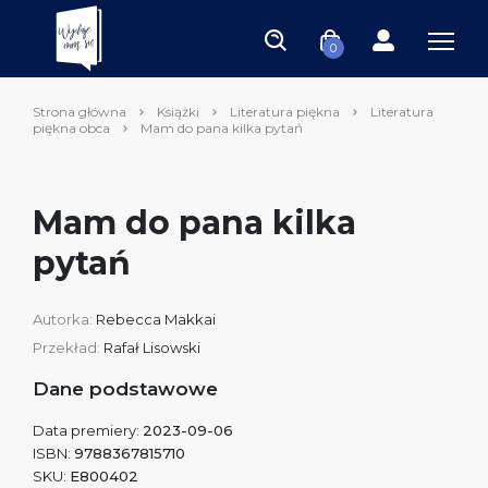
0
Strona główna
Książki
Literatura piękna
Literatura
piękna obca
Mam do pana kilka pytań
Mam do pana kilka
pytań
Autorka:
Rebecca Makkai
Przekład:
Rafał Lisowski
Dane podstawowe
Data premiery:
2023-09-06
ISBN:
9788367815710
SKU:
E800402