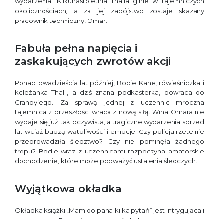
wydarzenia. Kilkunastoletnia Thalia ginie w tajemniczych
okolicznościach, a za jej zabójstwo zostaje skazany
pracownik techniczny, Omar.
Fabuła pełna napięcia i
zaskakujących zwrotów akcji
Ponad dwadzieścia lat później, Bodie Kane, rówieśniczka i
koleżanka Thalii, a dziś znana podkasterka, powraca do
Granby’ego. Za sprawą jednej z uczennic mroczna
tajemnica z przeszłości wraca z nową siłą. Wina Omara nie
wydaje się już tak oczywista, a tragiczne wydarzenia sprzed
lat wciąż budzą wątpliwości i emocje. Czy policja rzetelnie
przeprowadziła śledztwo? Czy nie pominęła żadnego
tropu? Bodie wraz z uczennicami rozpoczyna amatorskie
dochodzenie, które może podważyć ustalenia śledczych.
Wyjątkowa okładka
Okładka książki „Mam do pana kilka pytań” jest intrygująca i