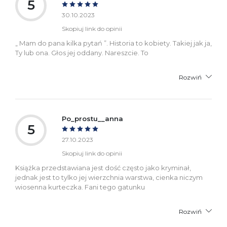
5
30.10.2023
Skopiuj link do opinii
„ Mam do pana kilka pytań ”. Historia to kobiety. Takiej jak ja,
Ty lub ona. Głos jej oddany. Nareszcie. To
Rozwiń
Po_prostu__anna
5
27.10.2023
Skopiuj link do opinii
Książka przedstawiana jest dość często jako kryminał,
jednak jest to tylko jej wierzchnia warstwa, cienka niczym
wiosenna kurteczka. Fani tego gatunku
Rozwiń