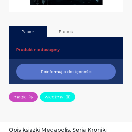
Papier
E-book
Produkt niedostępny
Poinformuj o dostępności
magia
🦄
wiedźmy
🧙‍♀️
Opis książki Megapolis. Seria Kroniki