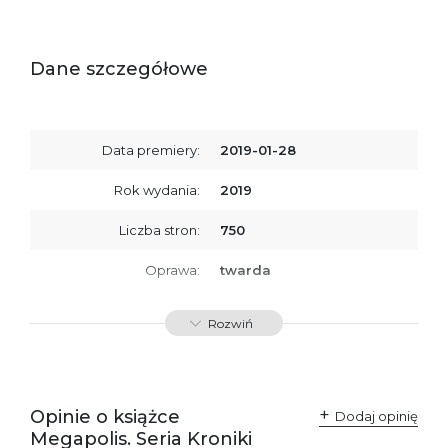
Dane szczegółowe
Data premiery:
2019-01-28
Rok wydania:
2019
Liczba stron:
750
Oprawa:
twarda
ISBN
9788379761135
Rozwiń
SKU:
K734089
Producent / Osoby
Wydawnictwo Poznańskie
odpowiedzialne za
Sp. z o.o.
Opinie o książce
Dodaj opinię
zgodność produktu z
ul. Fredry 8
Megapolis. Seria Kroniki
przepisami:
61-701 Poznań