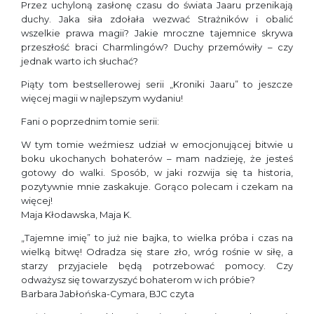
Przez uchyloną zasłonę czasu do świata Jaaru przenikają
duchy. Jaka siła zdołała wezwać Strażników i obalić
wszelkie prawa magii? Jakie mroczne tajemnice skrywa
przeszłość braci Charmlingów? Duchy przemówiły – czy
jednak warto ich słuchać?
Piąty tom bestsellerowej serii „Kroniki Jaaru” to jeszcze
więcej magii w najlepszym wydaniu!
Fani o poprzednim tomie serii:
W tym tomie weźmiesz udział w emocjonującej bitwie u
boku ukochanych bohaterów – mam nadzieję, że jesteś
gotowy do walki. Sposób, w jaki rozwija się ta historia,
pozytywnie mnie zaskakuje. Gorąco polecam i czekam na
więcej!
Maja Kłodawska, Maja K.
„Tajemne imię” to już nie bajka, to wielka próba i czas na
wielką bitwę! Odradza się stare zło, wróg rośnie w siłę, a
starzy przyjaciele będą potrzebować pomocy. Czy
odważysz się towarzyszyć bohaterom w ich próbie?
Barbara Jabłońska-Cymara, BJC czyta