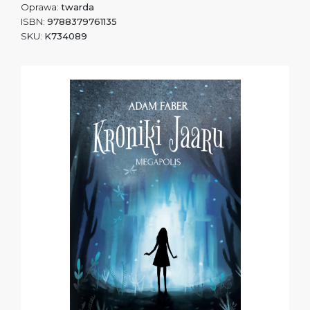
Oprawa:
twarda
ISBN:
9788379761135
SKU:
K734089