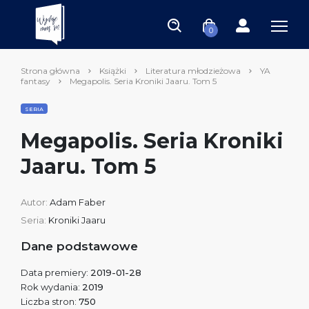
0
Strona główna
Książki
Literatura młodzieżowa
YA
fantasy
Megapolis. Seria Kroniki Jaaru. Tom 5
SERIA
Megapolis. Seria Kroniki
Jaaru. Tom 5
Autor:
Adam Faber
Seria:
Kroniki Jaaru
Dane podstawowe
Data premiery:
2019-01-28
Rok wydania:
2019
Liczba stron:
750