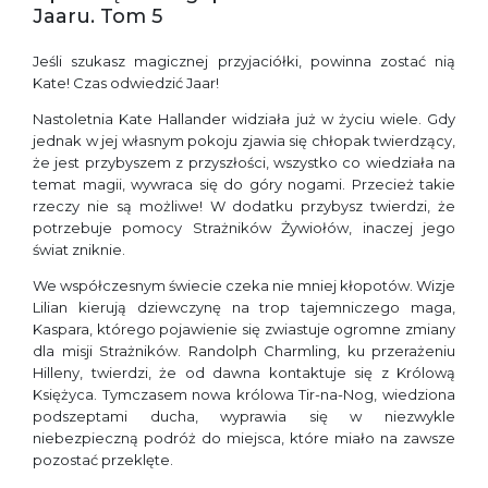
Jaaru. Tom 5
Jeśli szukasz magicznej przyjaciółki, powinna zostać nią
Kate! Czas odwiedzić Jaar!
Nastoletnia Kate Hallander widziała już w życiu wiele. Gdy
jednak w jej własnym pokoju zjawia się chłopak twierdzący,
że jest przybyszem z przyszłości, wszystko co wiedziała na
temat magii, wywraca się do góry nogami. Przecież takie
rzeczy nie są możliwe! W dodatku przybysz twierdzi, że
potrzebuje pomocy Strażników Żywiołów, inaczej jego
świat zniknie.
We współczesnym świecie czeka nie mniej kłopotów. Wizje
Lilian kierują dziewczynę na trop tajemniczego maga,
Kaspara, którego pojawienie się zwiastuje ogromne zmiany
dla misji Strażników. Randolph Charmling, ku przerażeniu
Hilleny, twierdzi, że od dawna kontaktuje się z Królową
Księżyca. Tymczasem nowa królowa Tir-na-Nog, wiedziona
podszeptami ducha, wyprawia się w niezwykle
niebezpieczną podróż do miejsca, które miało na zawsze
pozostać przeklęte.