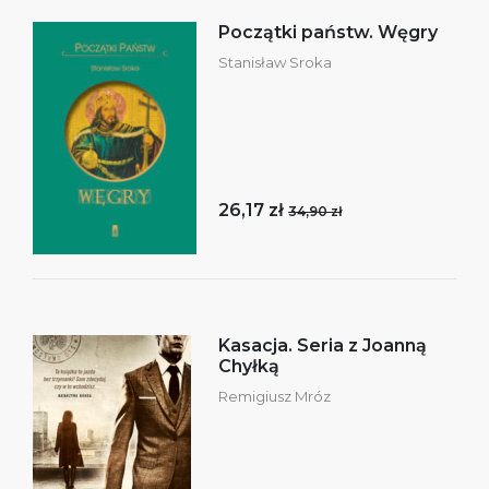
Początki państw. Węgry
Stanisław Sroka
26,17 zł
34,90 zł
Kasacja. Seria z Joanną
Chyłką
Remigiusz Mróz