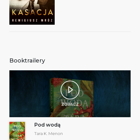
Booktrailery
ZOBACZ
Pod wodą
Tara K. Menon