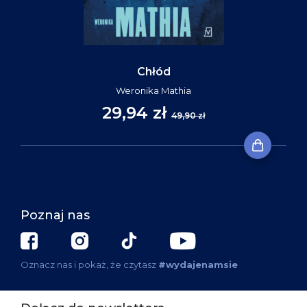
Chłód
Weronika Mathia
29,94 zł
49,90 zł
Poznaj nas
Oznacz nas i pokaż, że czytasz
#wydajenamsie