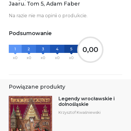
Polska
Jaaru. Tom 5, Adam Faber
kontakt@wydajenamsie.pl
+48 61 623 38 38
Na razie nie ma opinii o produkcie.
Ostrzeżenia oraz
Załącznik PDF
informacje dotyczące
bezpieczeństwa:
Podsumowanie
0,00
1
2
3
4
5
x0
x0
x0
x0
x0
Powiązane produkty
Legendy wrocławskie i
dolnośląskie
Krzysztof Kwaśniewski