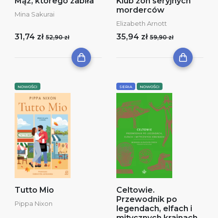
Mąż, którego zabiła
Klub żon seryjnych
morderców
Mina Sakurai
Elizabeth Arnott
31,74 zł
35,94 zł
52,90 zł
59,90 zł
NOWOŚCI
SERIA
NOWOŚCI
Tutto Mio
Celtowie.
Przewodnik po
Pippa Nixon
legendach, elfach i
mitycznych krainach