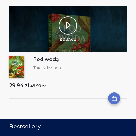
ZOBACZ
Pod wodą
Tara K. Menon
29,94 zł
49,90 zł
Bestsellery