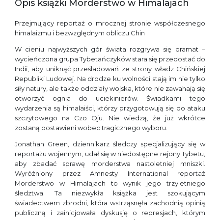
Opis książki Morderstwo w Himalajach
Przejmujący reportaż o mrocznej stronie współczesnego
himalaizmu i bezwzględnym obliczu Chin
W cieniu najwyższych gór świata rozgrywa się dramat –
wycieńczona grupa Tybetańczyków stara się przedostać do
Indii, aby uniknąć prześladowań ze strony władz Chińskiej
Republiki Ludowej. Na drodze ku wolności stają im nie tylko
siły natury, ale także oddziały wojska, które nie zawahają się
otworzyć ognia do uciekinierów. Świadkami tego
wydarzenia są himalaiści, którzy przygotowują się do ataku
szczytowego na Czo Oju. Nie wiedzą, że już wkrótce
zostaną postawieni wobec tragicznego wyboru.
Jonathan Green, dziennikarz śledczy specjalizujący się w
reportażu wojennym, udał się w niedostępne rejony Tybetu,
aby zbadać sprawę morderstwa nastoletniej mniszki.
Wyróżniony przez Amnesty International reportaż
Morderstwo w Himalajach to wynik jego trzyletniego
śledztwa. Ta niezwykła książka jest szokującym
świadectwem zbrodni, która wstrząsnęła zachodnią opinią
publiczną i zainicjowała dyskusję o represjach, którym