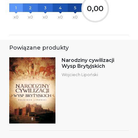
0,00
1
2
3
4
5
x0
x0
x0
x0
x0
Powiązane produkty
Narodziny cywilizacji
Wysp Brytyjskich
Wojciech Lipoński