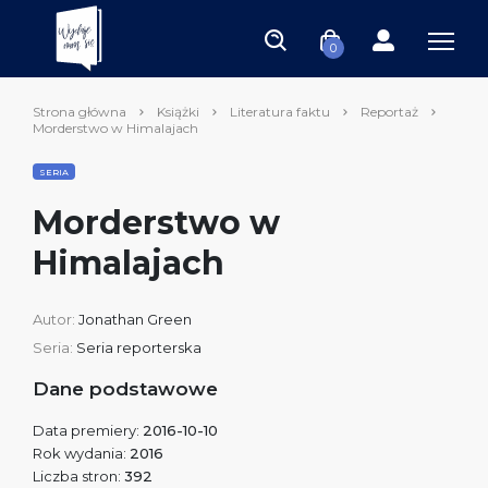
0
Strona główna
Książki
Literatura faktu
Reportaż
Morderstwo w Himalajach
SERIA
Morderstwo w
Himalajach
Autor:
Jonathan Green
Seria:
Seria reporterska
Dane podstawowe
Data premiery:
2016-10-10
Rok wydania:
2016
Liczba stron:
392