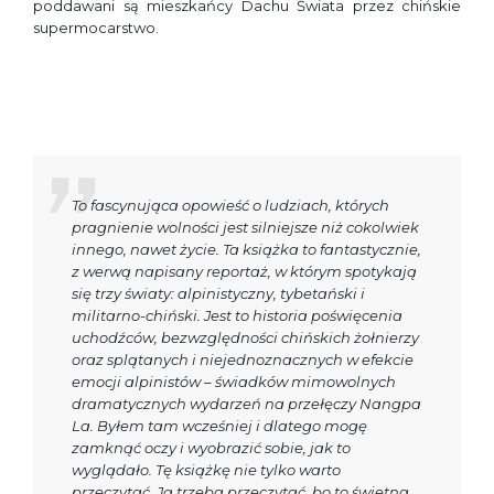
poddawani są mieszkańcy Dachu Świata przez chińskie
supermocarstwo.
To fascynująca opowieść o ludziach, których
pragnienie wolności jest silniejsze niż cokolwiek
innego, nawet życie. Ta książka to fantastycznie,
z werwą napisany reportaż, w którym spotykają
się trzy światy: alpinistyczny, tybetański i
militarno-chiński. Jest to historia poświęcenia
uchodźców, bezwzględności chińskich żołnierzy
oraz splątanych i niejednoznacznych w efekcie
emocji alpinistów – świadków mimowolnych
dramatycznych wydarzeń na przełęczy Nangpa
La. Byłem tam wcześniej i dlatego mogę
zamknąć oczy i wyobrazić sobie, jak to
wyglądało. Tę książkę nie tylko warto
przeczytać. Ją trzeba przeczytać, bo to świetna