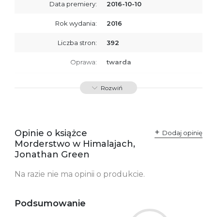
Data premiery:
2016-10-10
Rok wydania:
2016
Liczba stron:
392
Oprawa:
twarda
ISBN
9788379764785
Rozwiń
SKU:
K732732
Producent / Osoby
Wydawnictwo Poznańskie
odpowiedzialne za
Sp. z o.o.
Opinie o książce
Dodaj opinię
zgodność produktu z
ul. Fredry 8
Morderstwo w Himalajach,
przepisami:
61-701 Poznań
Polska
Jonathan Green
kontakt@wydajenamsie.pl
+48 61 623 38 38
Na razie nie ma opinii o produkcie.
Ostrzeżenia oraz
Załącznik PDF
informacje dotyczące
bezpieczeństwa:
Podsumowanie