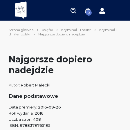
0
Strona główna
Książki
Kryminał i Thriller
Kryminał i
thriller polski
Najgorsze dopiero nadejdzie
Najgorsze dopiero
nadejdzie
Autor:
Robert Małecki
Dane podstawowe
Data premiery:
2016-09-26
Rok wydania:
2016
Liczba stron:
408
ISBN:
9788379765195