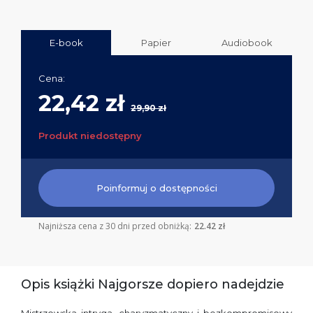
E-book
Papier
Audiobook
Cena:
22,42 zł
29,90 zł
Produkt niedostępny
Poinformuj o dostępności
Najniższa cena z 30 dni przed obniżką:
22.42 zł
Opis książki Najgorsze dopiero nadejdzie
Mistrzowska intryga. charyzmatyczny i bezkompromisowy