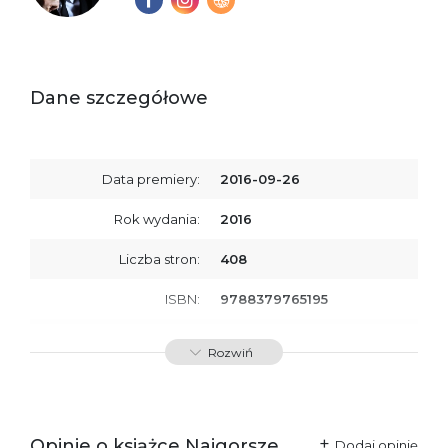
Dane szczegółowe
Data premiery:
2016-09-26
Rok wydania:
2016
Liczba stron:
408
ISBN:
9788379765195
SKU:
E200204
Rozwiń
Producent / Osoby
Wydawnictwo Poznańskie
odpowiedzialne za
Sp. z o.o.
zgodność produktu z
ul. Fredry 8
przepisami:
61-701 Poznań
Opinie o książce Najgorsze
Polska
Dodaj opinię