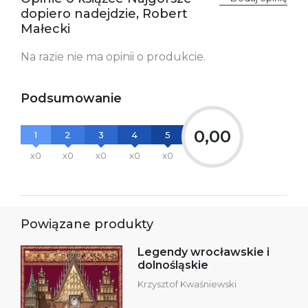
kontakt@wydajenamsie.pl
dopiero nadejdzie, Robert
+48 61 623 38 38
Małecki
Ostrzeżenia oraz
Załącznik PDF
Na razie nie ma opinii o produkcie.
informacje dotyczące
bezpieczeństwa:
Podsumowanie
0,00
1
2
3
4
5
x0
x0
x0
x0
x0
Powiązane produkty
Legendy wrocławskie i
dolnośląskie
Krzysztof Kwaśniewski