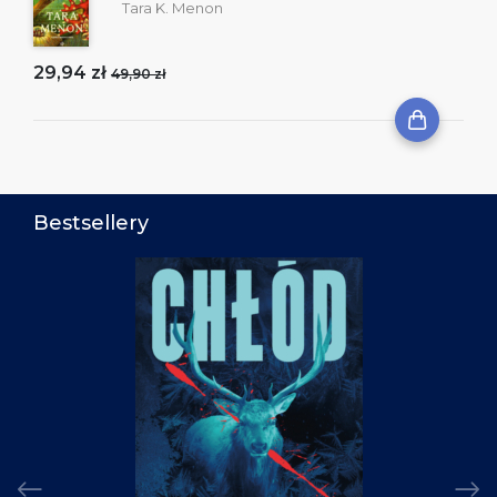
Tara K. Menon
29,94 zł
49,90 zł
Bestsellery