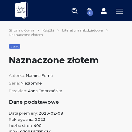
0
Strona główna
Książki
Literatura młodzieżowa
Naznaczone złotem
SERIA
Naznaczone złotem
Autorka:
Namina Forna
Seria:
Niezłomne
Przekład:
Anna Dobrzańska
Dane podstawowe
Data premiery:
2023-02-08
Rok wydania:
2023
Liczba stron:
400
ISBN:
9788367551434