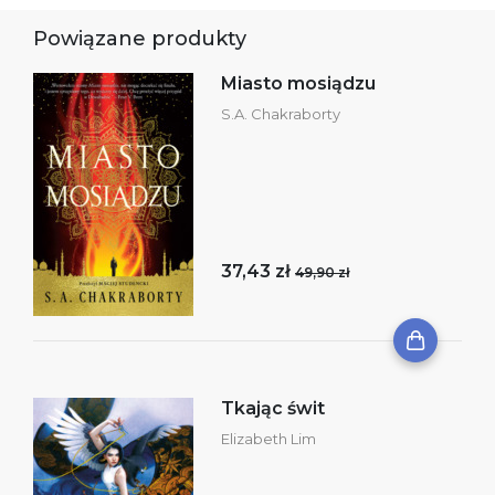
Powiązane produkty
Miasto mosiądzu
S.A. Chakraborty
37,43 zł
49,90 zł
Tkając świt
Elizabeth Lim