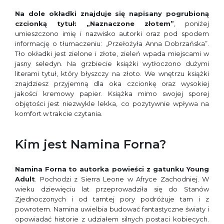
Na dole okładki znajduje się napisany pogrubioną
czcionką tytuł: „Naznaczone złotem”
, poniżej
umieszczono imię i nazwisko autorki oraz pod spodem
informację o tłumaczeniu: „Przełożyła Anna Dobrzańska”.
Tło okładki jest zielone i złote, zieleń wpada miejscami w
jasny seledyn. Na grzbiecie książki wytłoczono dużymi
literami tytuł, który błyszczy na złoto. We wnętrzu książki
znajdziesz przyjemną dla oka czcionkę oraz wysokiej
jakości kremowy papier. Książka mimo swojej sporej
objętości jest niezwykle lekka, co pozytywnie wpływa na
komfort w trakcie czytania.
Kim jest Namina Forna?
Namina Forna
to autorka powieści z gatunku Young
Adult
. Pochodzi z Sierra Leone w Afryce Zachodniej. W
wieku dziewięciu lat przeprowadziła się do Stanów
Zjednoczonych i od tamtej pory podróżuje tam i z
powrotem. Namina uwielbia budować fantastyczne światy i
opowiadać historie z udziałem silnych postaci kobiecych.