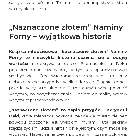
samych zdolnościach. To armia o ponurej sławie, która
walczy dla cesarza.
„Naznaczone złotem” Naminy
Forny – wyjątkowa historia
Książka młodzieżowa „Naznaczone złotem” Naminy
Forny to niezwykła historia uczenia się o swojej
wartości
i odkrywaniu siebie. Szesnastoletnia Deka
potajemnie opuszcza wioskę po tym, jak jej krew okazuje
się być złota. Jest świadoma, że czekają na nią teraz
niebezpieczne przygody i wielkie decyzje. Pragnie jednak
przede wszystkim akceptacji. Postanawia więc porzucić
wszystko, co dotychczas znała. Dociera do stolicy wbrew
wszystkim przeciwnościom losu.
„Naznaczone złotem” to zapis przygód i perypetii
Deki
, która znienacka odkrywa, że wielkie miasto nie bez
powodu otoczone jest wysokimi murami. Tutaj sekrety
rządzą życiami ludzi, a nikt i nic nie jest tym, czym może się
wydawać. Nawet sama Deka po pewnym czasie odkrywa,