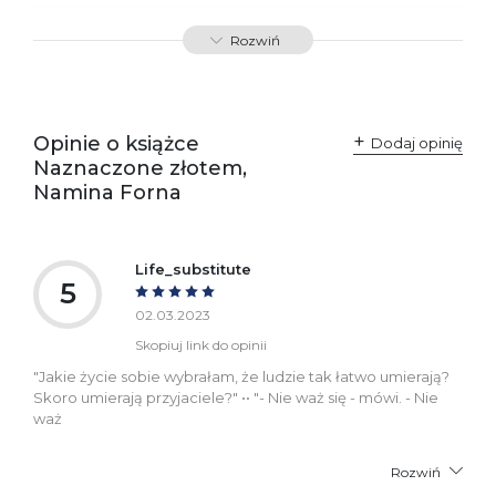
SKU:
E800300
Rozwiń
Producent / Osoby
Wydawnictwo Poznańskie
odpowiedzialne za
Sp. z o.o.
zgodność produktu z
ul. Fredry 8
przepisami:
61-701 Poznań
Opinie o książce
Polska
Dodaj opinię
kontakt@wydajenamsie.pl
Naznaczone złotem,
+48 61 623 38 38
Namina Forna
Ostrzeżenia oraz
Załącznik PDF
informacje dotyczące
bezpieczeństwa:
Life_substitute
5
02.03.2023
Skopiuj link do opinii
"Jakie życie sobie wybrałam, że ludzie tak łatwo umierają?
Skoro umierają przyjaciele?" •• "- Nie waż się - mówi. - Nie
waż
Rozwiń