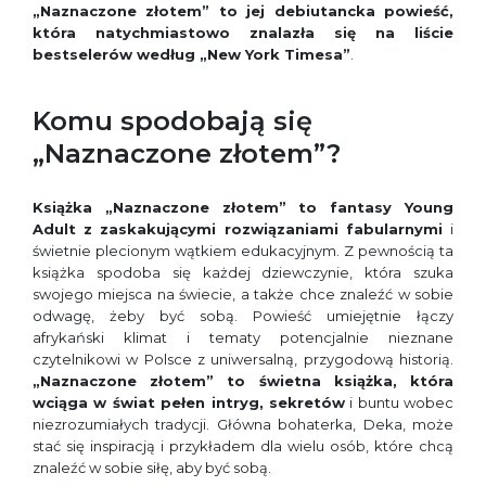
„Naznaczone złotem” to jej debiutancka powieść,
która natychmiastowo znalazła się na liście
bestselerów według „New York Timesa”
.
Komu spodobają się
„Naznaczone złotem”?
Książka „Naznaczone złotem” to fantasy Young
Adult z zaskakującymi rozwiązaniami fabularnymi
i
świetnie plecionym wątkiem edukacyjnym. Z pewnością ta
książka spodoba się każdej dziewczynie, która szuka
swojego miejsca na świecie, a także chce znaleźć w sobie
odwagę, żeby być sobą. Powieść umiejętnie łączy
afrykański klimat i tematy potencjalnie nieznane
czytelnikowi w Polsce z uniwersalną, przygodową historią.
„Naznaczone złotem” to świetna książka, która
wciąga w świat pełen intryg, sekretów
i buntu wobec
niezrozumiałych tradycji. Główna bohaterka, Deka, może
stać się inspiracją i przykładem dla wielu osób, które chcą
znaleźć w sobie siłę, aby być sobą.