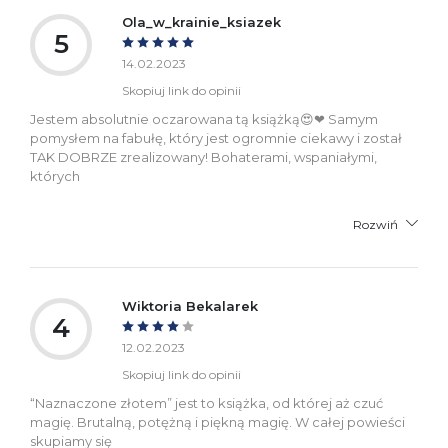
Ola_w_krainie_ksiazek
5
14.02.2023
Skopiuj link do opinii
Jestem absolutnie oczarowana tą książką😍❤ Samym
pomysłem na fabułę, który jest ogromnie ciekawy i został
TAK DOBRZE zrealizowany! Bohaterami, wspaniałymi,
których
Rozwiń
Wiktoria Bekalarek
4
12.02.2023
Skopiuj link do opinii
“Naznaczone złotem” jest to książka, od której aż czuć
magię. Brutalną, potężną i piękną magię. W całej powieści
skupiamy się