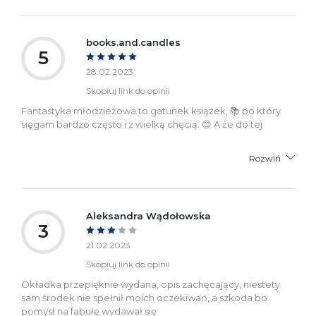
books.and.candles
5
28.02.2023
Skopiuj link do opinii
Fantastyka młodzieżowa to gatunek książek, 📚 po który
sięgam bardzo często i z wielką chęcią. 😊 A że do tej
Rozwiń
Aleksandra Wądołowska
3
21.02.2023
Skopiuj link do opinii
Okładka przepięknie wydana, opis zachęcający, niestety
sam środek nie spełnił moich oczekiwań, a szkoda bo
pomysł na fabułę wydawał się