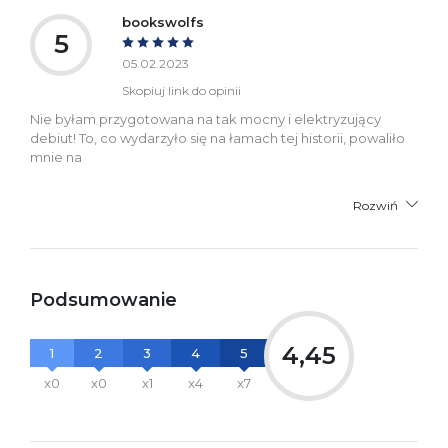
bookswolfs
5
05.02.2023
Skopiuj link do opinii
Nie byłam przygotowana na tak mocny i elektryzujący
debiut! To, co wydarzyło się na łamach tej historii, powaliło
mnie na
Rozwiń
Podsumowanie
4,45
1
2
3
4
5
x0
x0
x1
x4
x7