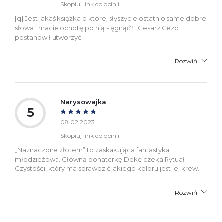
Skopiuj link do opinii
[q] Jest jakaś książka o której słyszycie ostatnio same dobre
słowa i macie ochotę po nią sięgnąć? „Cesarz Gezo
postanowił utworzyć
Rozwiń
Narysowajka
5
08.02.2023
Skopiuj link do opinii
„Naznaczone złotem” to zaskakująca fantastyka
młodzieżowa. Główną bohaterkę Dekę czeka Rytuał
Czystości, który ma sprawdzić jakiego koloru jest jej krew.
Rozwiń