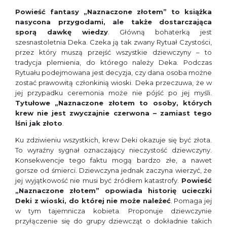
Powieść fantasy „Naznaczone złotem” to książka
nasycona przygodami, ale także dostarczająca
sporą dawkę wiedzy
. Główną bohaterką jest
szesnastoletnia Deka. Czeka ją tak zwany Rytuał Czystości,
przez który muszą przejść wszystkie dziewczyny – to
tradycja plemienia, do którego należy Deka. Podczas
Rytuału podejmowana jest decyzja, czy dana osoba możne
zostać prawowitą członkinią wioski. Deka przeczuwa, że w
jej przypadku ceremonia może nie pójść po jej myśli.
Tytułowe „Naznaczone złotem to osoby, których
krew nie jest zwyczajnie czerwona – zamiast tego
lśni jak złoto
.
Ku zdziwieniu wszystkich, krew Deki okazuje się być złota.
To wyraźny sygnał oznaczający nieczystość dziewczyny.
Konsekwencje tego faktu mogą bardzo złe, a nawet
gorsze od śmierci. Dziewczyna jednak zaczyna wierzyć, że
jej wyjątkowość nie musi być źródłem katastrofy.
Powieść
„Naznaczone złotem” opowiada historię ucieczki
Deki z wioski, do której nie może należeć
. Pomaga jej
w tym tajemnicza kobieta. Proponuje dziewczynie
przyłączenie się do grupy dziewcząt o dokładnie takich