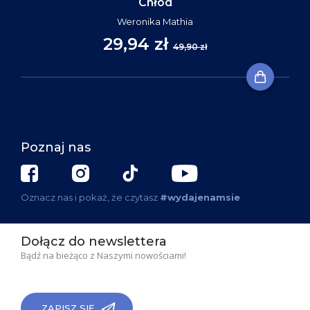
Chłód
Weronika Mathia
29,94 zł
49,90 zł
Poznaj nas
Oznacz nas i pokaż, że czytasz
#wydajenamsie
Dołącz do newslettera
Bądź na bieżąco z Naszymi nowościami!
ZAPISZ SIĘ