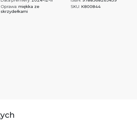
Data premiery:
2024-12-11
ISBN:
9788368263459
Oprawa:
miękka ze
SKU:
K800844
skrzydełkami
tych