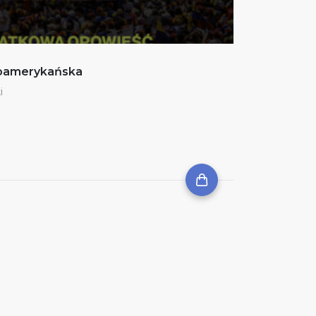
noamerykańska
i