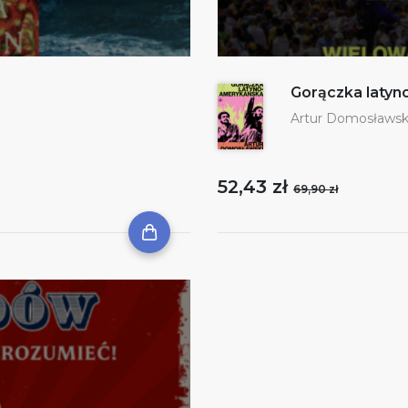
Gorączka laty
Artur Domosławsk
52,43 zł
69,90 zł