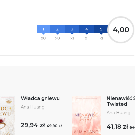
4,00
1
2
3
4
5
x0
x0
x1
x1
x1
Władca gniewu
Nienawiść 
Twisted
Ana Huang
Ana Huang
29,94 zł
41,18 zł
49,90 zł
54