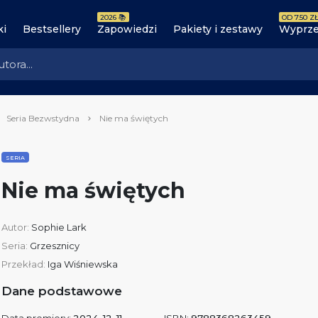
2026 📚
OD 7.50 ZŁ
ki
Bestsellery
Zapowiedzi
Pakiety i zestawy
Wyprze
Seria Bezwstydna
Nie ma świętych
SERIA
Nie ma świętych
Autor:
Sophie Lark
Seria:
Grzesznicy
Przekład:
Iga Wiśniewska
Dane podstawowe