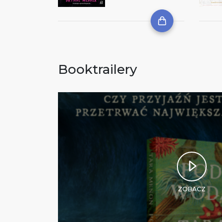
Booktrailery
ZOBACZ