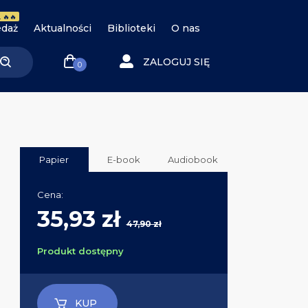
 🔥🔥
daż
Aktualności
Biblioteki
O nas
ZALOGUJ SIĘ
0
Papier
E-book
Audiobook
Cena:
35,93 zł
47,90 zł
Produkt dostępny
KUP