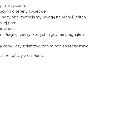
ymi artystami.
ącymi o tereny łowieckie.
j nocy obaj zwróciliśmy uwagę na Marę Eldritch.
onej grze.
o powodu…
em. Pragnę rzeczy, których nigdy nie pragnąłem.
ą cenę… czy zniszczyć, zanim ona zniszczy mnie.
cia, że tańczy z diabłem…