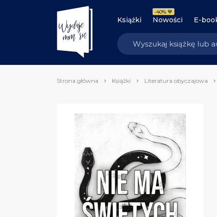
-40% 💙
Książki
Nowości
E-boo
Strona główna
Książki
Literatura obyczajowa