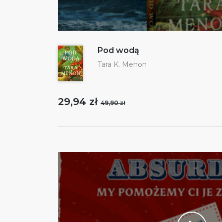
Pod wodą
Tara K. Menon
29,94 zł
49,90 zł