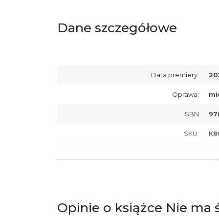
Dane szczegółowe
Data premiery:
20
Oprawa:
mi
ISBN
97
SKU:
K8
Producent / Osoby odpowiedzialne za
Wy
zgodność produktu z przepisami:
ul.
61
Po
ko
+4
Opinie o książce Nie ma 
Ostrzeżenia oraz informacje dotyczące
Za