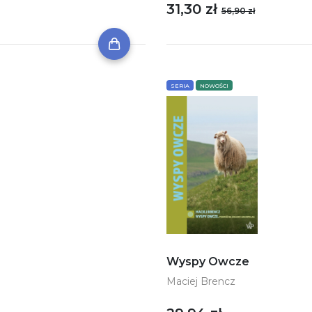
31,30 zł
56,90 zł
SERIA
NOWOŚCI
Wyspy Owcze
Maciej Brencz