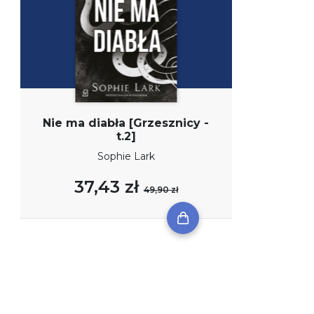
Nie ma diabła [Grzesznicy -
t.2]
Sophie Lark
37,43 zł
49,90 zł