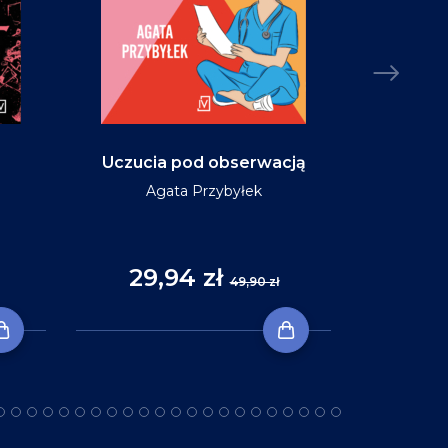
Uczucia pod obserwacją
Niebo w ko
Agata Przybyłek
29,94 zł
35
49,90 zł