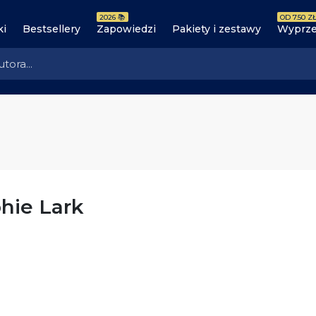
2026 📚
OD 7.50 ZŁ
ki
Bestsellery
Zapowiedzi
Pakiety i zestawy
Wyprze
hie Lark