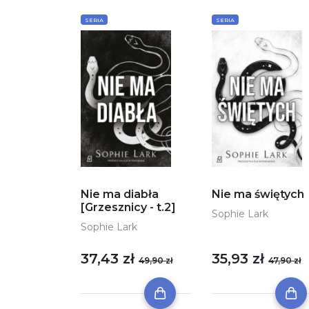
SERIA
SERIA
Nie ma diabła
Nie ma świętych
[Grzesznicy - t.2]
Sophie Lark
Sophie Lark
37,43 zł
35,93 zł
49,90 zł
47,90 zł