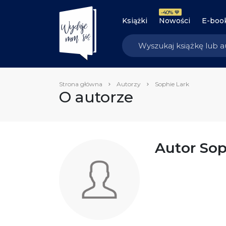
-40% 💙
Książki
Nowości
E-boo
Strona główna
Autorzy
Sophie Lark
O autorze
Autor Sop