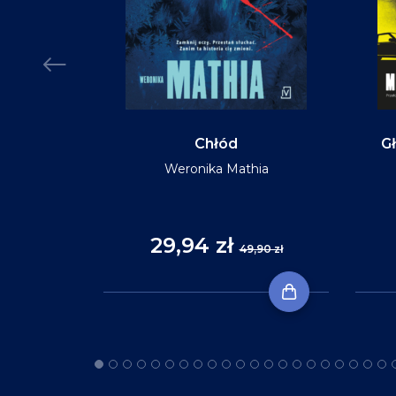
MIĘKKA
Chłód
Gł
Weronika Mathia
Reid
29,94 zł
,90 zł
49,90 zł