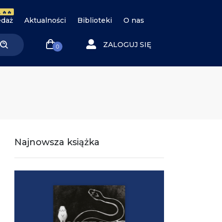
 🔥🔥
daż
Aktualności
Biblioteki
O nas
ZALOGUJ SIĘ
0
Najnowsza książka