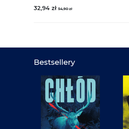
32,94 zł
54,90 zł
Bestsellery