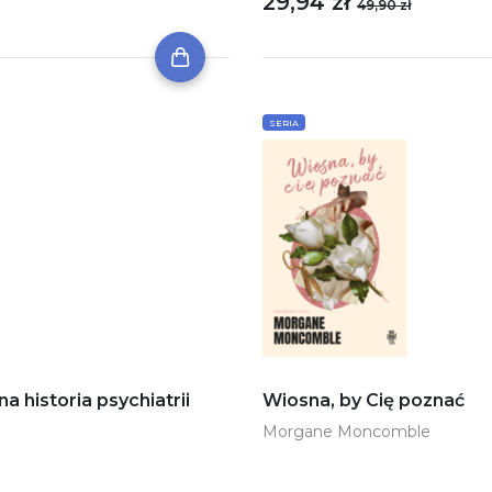
29,94 zł
49,90 zł
SERIA
historia psychiatrii
Wiosna, by Cię poznać
Morgane Moncomble