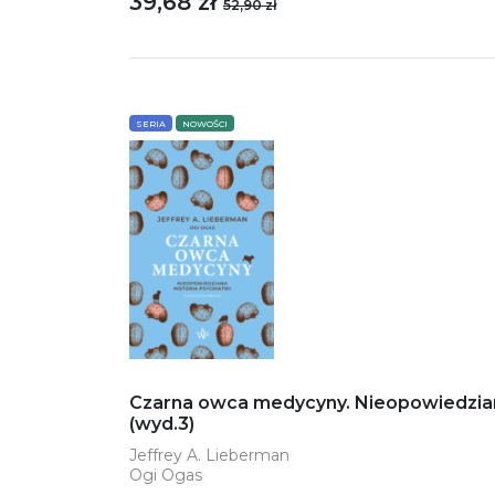
39,68 zł
52,90 zł
SERIA
NOWOŚCI
Czarna owca medycyny. Nieopowiedziana 
(wyd.3)
Jeffrey A. Lieberman
Ogi Ogas