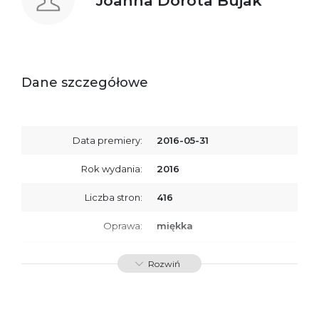
Joanna Dorota Bujak
Dane szczegółowe
Data premiery:
2016-05-31
Rok wydania:
2016
Liczba stron:
416
Oprawa:
miękka
ISBN
9788379764396
Rozwiń
SKU:
K732696
Producent / Osoby
Wydawnictwo Poznańskie