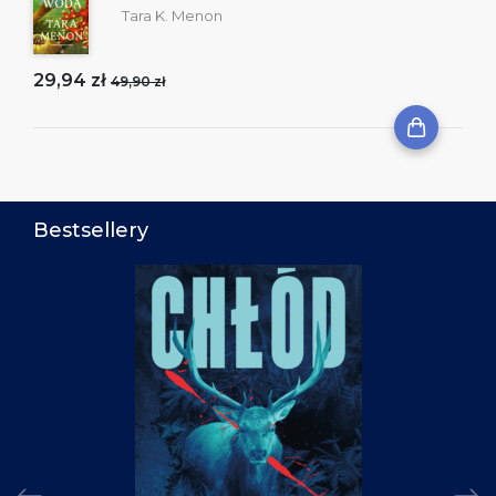
Tara K. Menon
29,94 zł
49,90 zł
Bestsellery