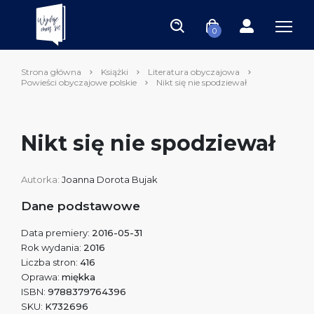
0
Strona główna
Książki
Literatura obyczajowa
Powieści obyczajowe polskie
Nikt się nie spodziewał
Nikt się nie spodziewał
Autorka:
Joanna Dorota Bujak
Dane podstawowe
Data premiery:
2016-05-31
Rok wydania:
2016
Liczba stron:
416
Oprawa:
miękka
ISBN:
9788379764396
SKU:
K732696