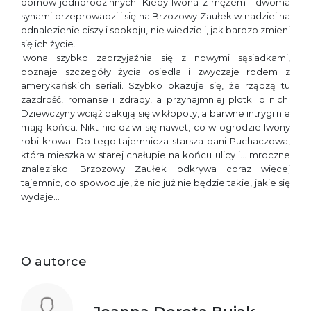
domów jednorodzinnych. Kiedy Iwona z mężem i dwoma
synami przeprowadzili się na Brzozowy Zaułek w nadziei na
odnalezienie ciszy i spokoju, nie wiedzieli, jak bardzo zmieni
się ich życie.
Iwona szybko zaprzyjaźnia się z nowymi sąsiadkami,
poznaje szczegóły życia osiedla i zwyczaje rodem z
amerykańskich seriali. Szybko okazuje się, że rządzą tu
zazdrość, romanse i zdrady, a przynajmniej plotki o nich.
Dziewczyny wciąż pakują się w kłopoty, a barwne intrygi nie
mają końca. Nikt nie dziwi się nawet, co w ogrodzie Iwony
robi krowa. Do tego tajemnicza starsza pani Puchaczowa,
która mieszka w starej chałupie na końcu ulicy i… mroczne
znalezisko. Brzozowy Zaułek odkrywa coraz więcej
tajemnic, co spowoduje, że nic już nie będzie takie, jakie się
wydaje…
O autorce