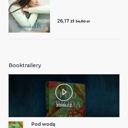
26,17 zł
34,90 zł
Booktrailery
ZOBACZ
Pod wodą