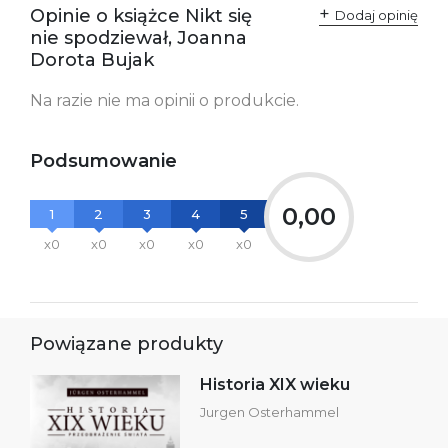
odpowiedzialne za
Sp. z o.o.
Opinie o książce Nikt się
Dodaj opinię
zgodność produktu z
ul. Fredry 8
nie spodziewał, Joanna
przepisami:
61-701 Poznań
Polska
Dorota Bujak
kontakt@wydajenamsie.pl
+48 61 623 38 38
Na razie nie ma opinii o produkcie.
Ostrzeżenia oraz
Załącznik PDF
informacje dotyczące
bezpieczeństwa:
Podsumowanie
0,00
1
2
3
4
5
x0
x0
x0
x0
x0
Powiązane produkty
Historia XIX wieku
Jurgen Osterhammel