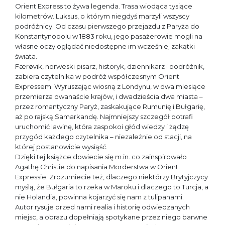
Orient Express to żywa legenda. Trasa wiodąca tysiące
kilometrów. Luksus, o którym niegdyś marzyli wszyscy
podróżnicy. Od czasu pierwszego przejazdu z Paryża do
Konstantynopolu w 1883 roku, jego pasażerowie mogli na
własne oczy oglądać niedostępne im wcześniej zakątki
świata.
Færøvik, norweski pisarz, historyk, dziennikarz i podróżnik,
zabiera czytelnika w podróż współczesnym Orient
Expressem. Wyruszając wiosną z Londynu, w dwa miesiące
przemierza dwanaście krajów, i dwadzieścia dwa miasta –
przez romantyczny Paryż, zaskakujące Rumunię i Bułgarię,
aż po rajską Samarkandę. Najmniejszy szczegół potrafi
uruchomić lawinę, która zaspokoi głód wiedzy i żądzę
przygód każdego czytelnika – niezależnie od stacji, na
której postanowicie wysiąść.
Dzięki tej książce dowiecie się m.in. co zainspirowało
Agathę Christie do napisania Morderstwa w Orient
Expressie. Zrozumiecie też, dlaczego niektórzy Brytyjczycy
myślą, że Bułgaria to rzeka w Maroku i dlaczego to Turcja, a
nie Holandia, powinna kojarzyć się nam z tulipanami.
Autor rysuje przed nami realia i historię odwiedzanych
miejsc, a obrazu dopełniają spotykane przez niego barwne