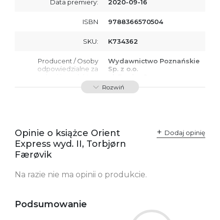
Data premiery:
2020-09-16
ISBN
9788366570504
SKU:
K734362
Producent / Osoby
Wydawnictwo Poznańskie
odpowiedzialne za
Sp. z o.o.
zgodność produktu z
ul. Fredry 8
przepisami:
61-701 Poznań
Rozwiń
Polska
kontakt@wydajenamsie.pl
+48 61 623 38 38
Ostrzeżenia oraz
Załącznik PDF
Opinie o książce Orient
Dodaj opinię
informacje dotyczące
Express wyd. II, Torbjørn
bezpieczeństwa:
Færøvik
Na razie nie ma opinii o produkcie.
Podsumowanie