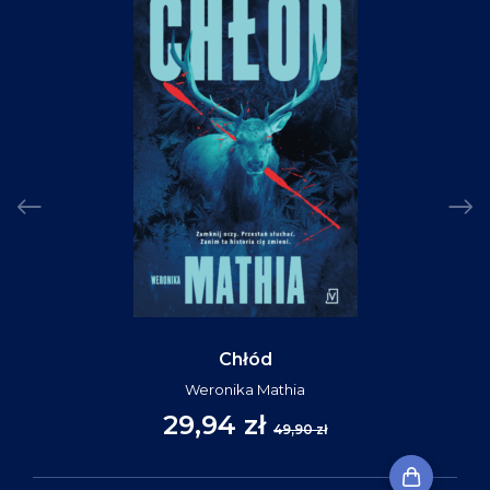
Chłód
Weronika Mathia
29,94 zł
49,90 zł