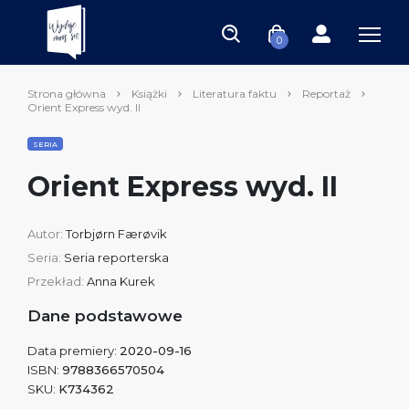
0
Strona główna
Książki
Literatura faktu
Reportaż
Orient Express wyd. II
SERIA
Orient Express wyd. II
Autor:
Torbjørn Færøvik
Seria:
Seria reporterska
Przekład:
Anna Kurek
Dane podstawowe
Data premiery:
2020-09-16
ISBN:
9788366570504
SKU:
K734362