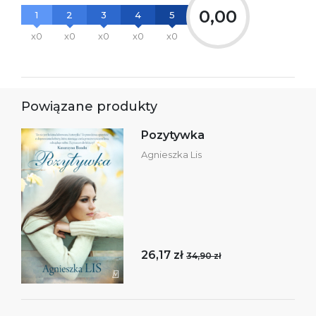
0,00
1
2
3
4
5
x0
x0
x0
x0
x0
Powiązane produkty
Pozytywka
Agnieszka Lis
26,17 zł
34,90 zł