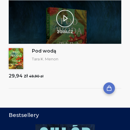
ZOBACZ
Pod wodą
Tara K. Menon
29,94 zł
49,90 zł
Bestsellery