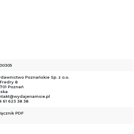
00305
dawnictwo Poznańskie Sp. z o.o.
 Fredry 8
-701 Poznań
lska
ntakt@wydajenamsie.pl
8 61 623 38 38
łącznik PDF