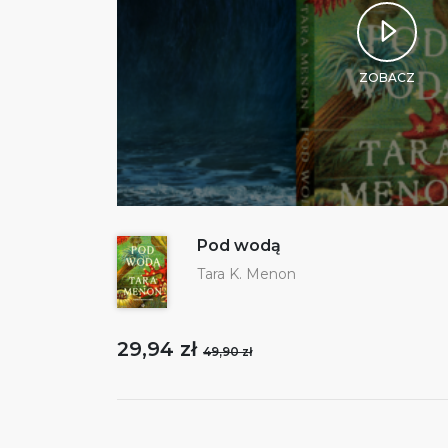
ZOBACZ
Pod wodą
Tara K. Menon
29,94 zł
49,90 zł