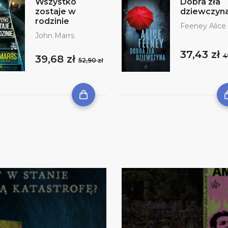
Wszystko
Dobra zła
zostaje w
dziewczyn
rodzinie
Feeney Alice
John Marrs
37,43 zł
4
39,68 zł
52,90 zł