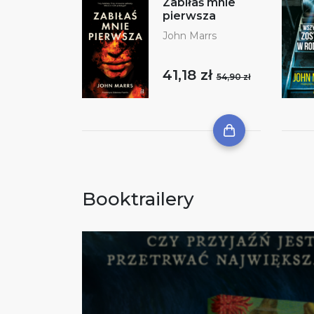
Zabiłaś mnie
pierwsza
John Marrs
41,18 zł
54,90 zł
Booktrailery