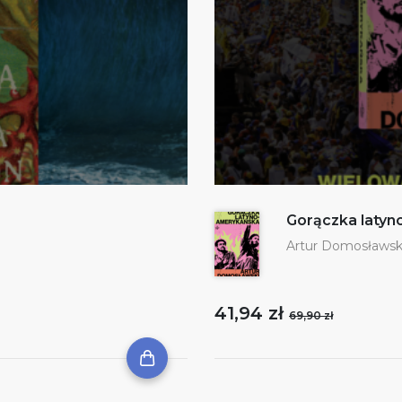
Gorączka laty
Artur Domosławsk
41,94 zł
69,90 zł