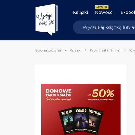
-40% 💙
Książki
Nowości
E-boo
Strona główna
Książki
Kryminał i Thriller
Kry