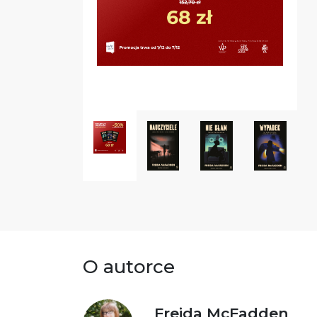
O autorce
Freida McFadden