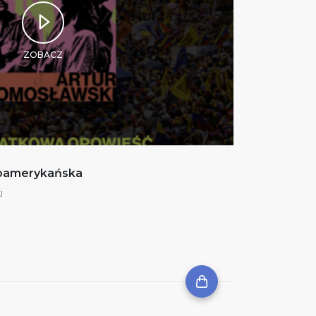
ZOBACZ
noamerykańska
i