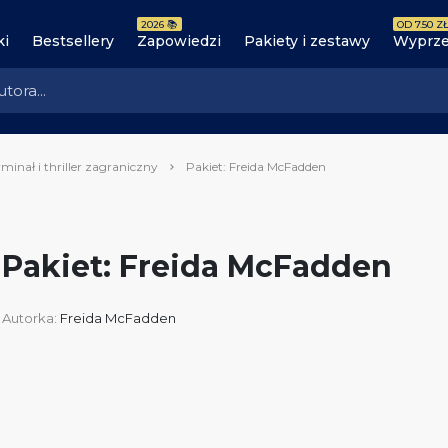
2026 📚
OD 7.50 ZŁ
ki
Bestsellery
Zapowiedzi
Pakiety i zestawy
Wyprze
minał i thriller zagraniczny
Pakiet: Freida McFadden
Pakiet: Freida McFadden
Autorka:
Freida McFadden