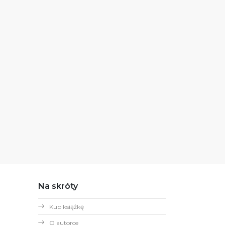
Na skróty
Kup książkę
O autorce