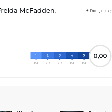
 Freida McFadden,
Dodaj opinię
0,00
1
2
3
4
5
x0
x0
x0
x0
x0