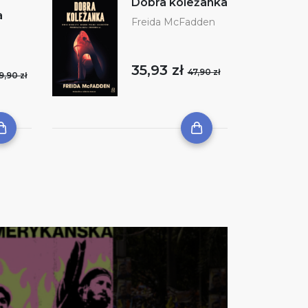
Dobra koleżanka
a
Freida McFadden
35,93 zł
47,90 zł
9,90 zł