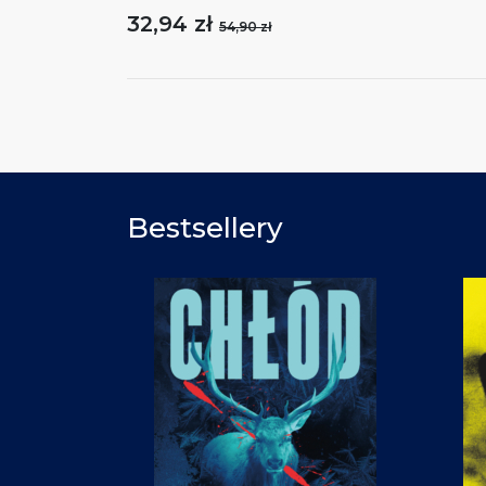
32,94 zł
54,90 zł
Bestsellery