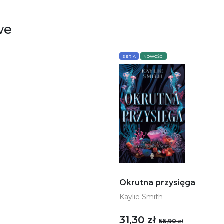
we
SERIA
NOWOŚCI
Okrutna przysięga
Kaylie Smith
31,30 zł
56,90 zł