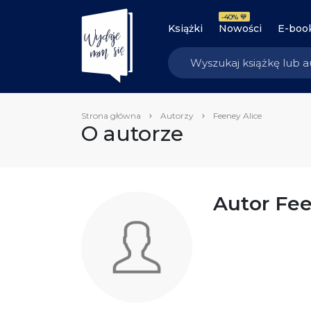
-40% 💙
Książki
Nowości
E-boo
Strona główna
Autorzy
Feeney Alice
O autorze
Autor Fee