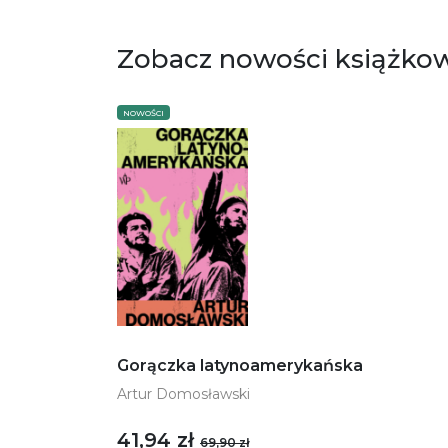
Zobacz nowości książko
NOWOŚCI
Gorączka latynoamerykańska
Artur Domosławski
41,94 zł
69,90 zł