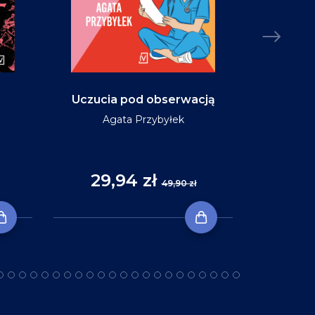
Uczucia pod obserwacją
Niebo w ko
Agata Przybyłek
29,94 zł
35
49,90 zł