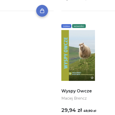
SERIA
NOWOŚCI
Wyspy Owcze
Maciej Brencz
29,94 zł
49,90 zł