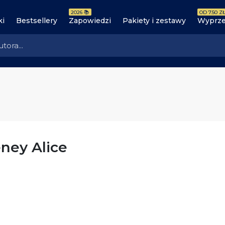
2026 📚
OD 7.50 ZŁ
ki
Bestsellery
Zapowiedzi
Pakiety i zestawy
Wyprze
ney Alice