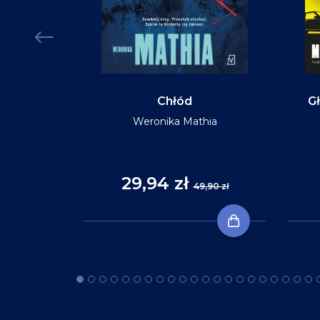
MIĘKKA
Chłód
Gł
Weronika Mathia
Reid
29,94 zł
,90 zł
49,90 zł