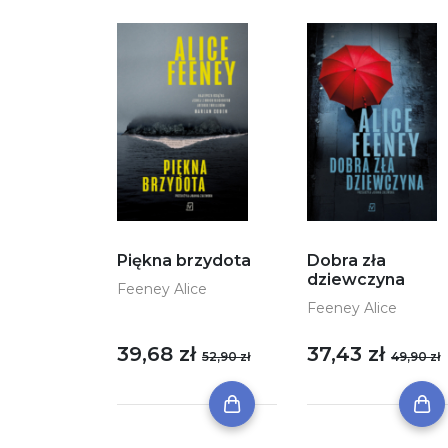
Dobra zła
Piękna brzydota
dziewczyna
Feeney Alice
Feeney Alice
37,43 zł
39,68 zł
49,90 zł
52,90 zł