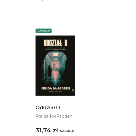
NOWOŚCI
Oddział D
Freida McFadden
31,74 zł
52,90 zł