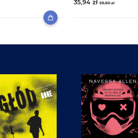
35,94 zł
59,90 zł