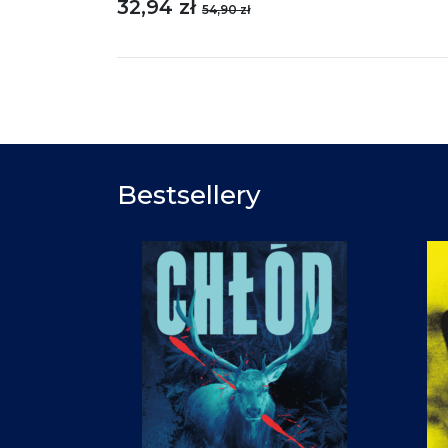
32,94 zł
54,90 zł
Bestsellery