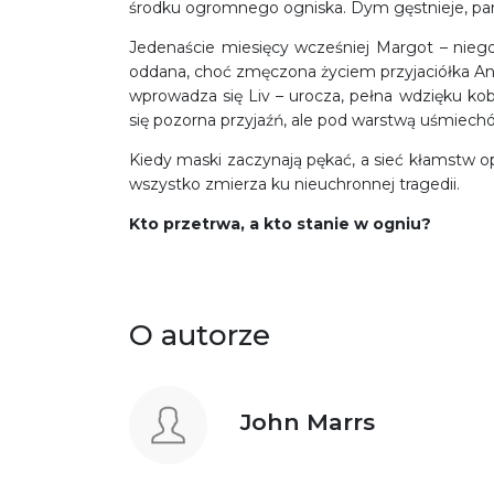
środku ogromnego ogniska. Dym gęstnieje, panika
Jedenaście miesięcy wcześniej Margot – niegd
oddana, choć zmęczona życiem przyjaciółka Ann
wprowadza się Liv – urocza, pełna wdzięku kob
się pozorna przyjaźń, ale pod warstwą uśmiechó
Kiedy maski zaczynają pękać, a sieć kłamstw op
wszystko zmierza ku nieuchronnej tragedii.
Kto przetrwa, a kto stanie w ogniu?
O autorze
John Marrs