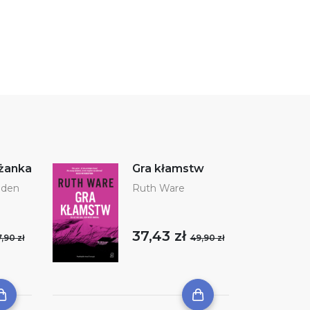
żanka
Gra kłamstw
dden
Ruth Ware
37,43 zł
,90 zł
49,90 zł