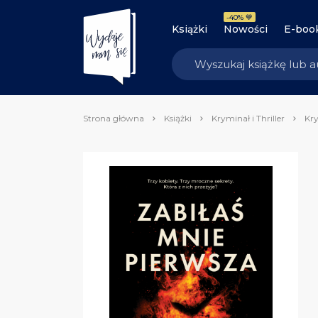
-40% 💙
Książki
Nowości
E-boo
Strona główna
Książki
Kryminał i Thriller
Kry