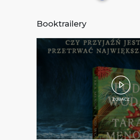
Booktrailery
ZOBACZ