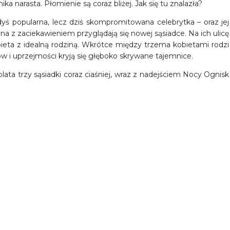
 narasta. Płomienie są coraz bliżej. Jak się tu znalazła?
yś popularna, lecz dziś skompromitowana celebrytka – oraz jej
a z zaciekawieniem przyglądają się nowej sąsiadce. Na ich ulicę
ieta z idealną rodziną. Wkrótce między trzema kobietami rodzi
w i uprzejmości kryją się głęboko skrywane tajemnice.
lata trzy sąsiadki coraz ciaśniej, wraz z nadejściem Nocy Ognisk