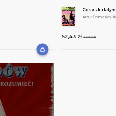
Gorączka laty
Artur Domosławsk
52,43 zł
69,90 zł