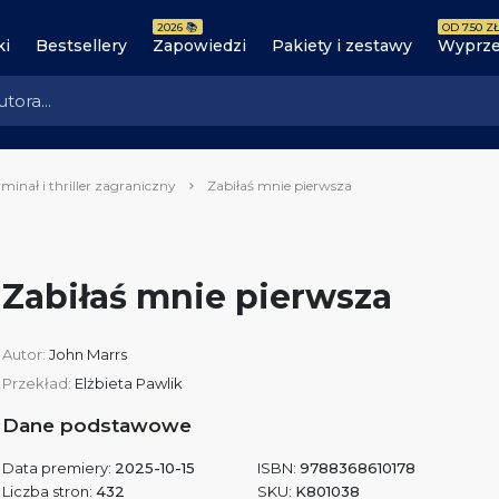
2026 📚
OD 7.50 ZŁ
ki
Bestsellery
Zapowiedzi
Pakiety i zestawy
Wyprze
minał i thriller zagraniczny
Zabiłaś mnie pierwsza
Zabiłaś mnie pierwsza
Autor:
John Marrs
Przekład:
Elżbieta Pawlik
Dane podstawowe
Data premiery:
2025-10-15
ISBN:
9788368610178
Liczba stron:
432
SKU:
K801038