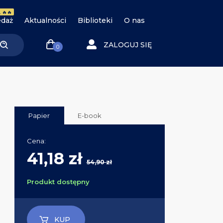
 🔥🔥
daż
Aktualności
Biblioteki
O nas
ZALOGUJ SIĘ
0
Papier
E-book
Cena:
41,18 zł
54,90 zł
Produkt dostępny
KUP