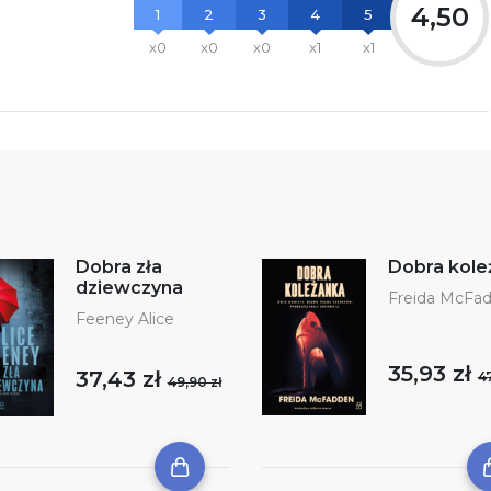
4,50
1
2
3
4
5
x0
x0
x0
x1
x1
Dobra zła
Dobra kole
dziewczyna
Freida McFa
Feeney Alice
35,93 zł
37,43 zł
47
49,90 zł