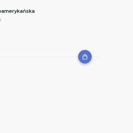
noamerykańska
i