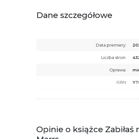
Dane szczegółowe
Data premiery:
20
Liczba stron:
43
Oprawa:
mi
ISBN
97
SKU:
K8
Producent / Osoby odpowiedzialne za
Wy
zgodność produktu z przepisami:
ul.
61
Po
Opinie o książce Zabiłaś
ko
+4