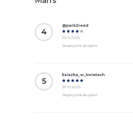
Marrs
Ostrzeżenia oraz informacje dotyczące
Za
bezpieczeństwa:
@park2read
4
03.11.2025
Skopiuj link do opinii
ksiazka_w_kwiatach
5
29.10.2025
Skopiuj link do opinii