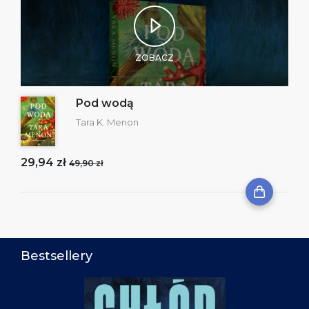
ZOBACZ
Pod wodą
Tara K. Menon
29,94 zł
49,90 zł
Bestsellery