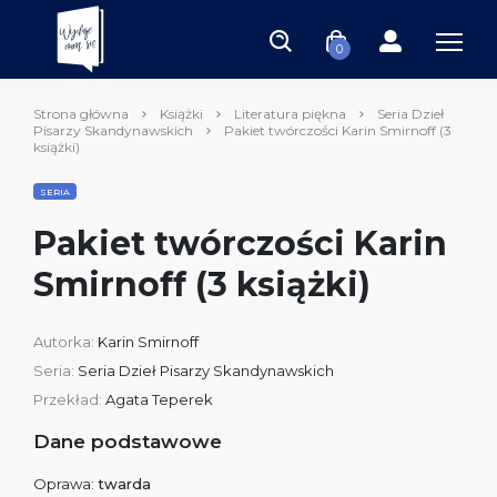
0
Strona główna
Książki
Literatura piękna
Seria Dzieł
Pisarzy Skandynawskich
Pakiet twórczości Karin Smirnoff (3
książki)
SERIA
Pakiet twórczości Karin
Smirnoff (3 książki)
Autorka:
Karin Smirnoff
Seria:
Seria Dzieł Pisarzy Skandynawskich
Przekład:
Agata Teperek
Dane podstawowe
Oprawa:
twarda