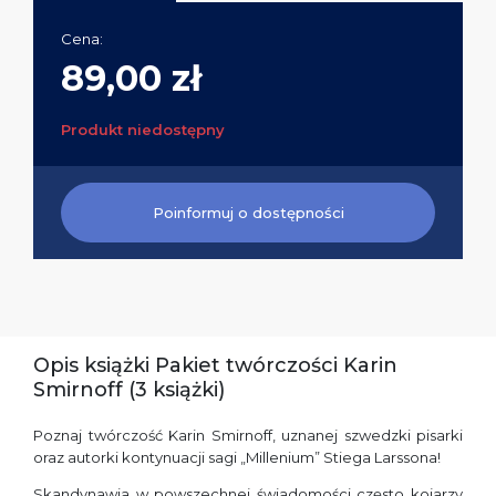
Cena:
89,00 zł
Produkt niedostępny
Poinformuj o dostępności
Opis książki Pakiet twórczości Karin
Smirnoff (3 książki)
Poznaj twórczość Karin Smirnoff, uznanej szwedzki pisarki
oraz autorki kontynuacji sagi „Millenium” Stiega Larssona!
Skandynawia w powszechnej świadomości często kojarzy