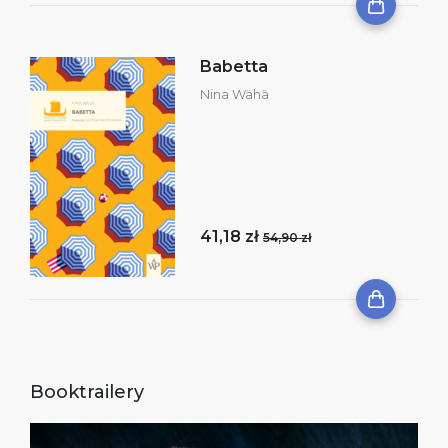
Babetta
Nina Wähä
41,18 zł
54,90 zł
Booktrailery