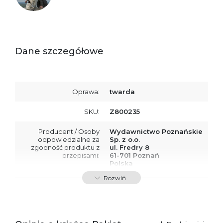
Dane szczegółowe
Oprawa:
twarda
SKU:
Z800235
Producent / Osoby
Wydawnictwo Poznańskie
odpowiedzialne za
Sp. z o.o.
zgodność produktu z
ul. Fredry 8
przepisami:
61-701 Poznań
Polska
kontakt@wydajenamsie.pl
Rozwiń
+48 61 623 38 38
Ostrzeżenia oraz
Załącznik PDF
informacje dotyczące
bezpieczeństwa: