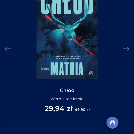
Chłód
Weronika Mathia
29,94 zł
49,90 zł